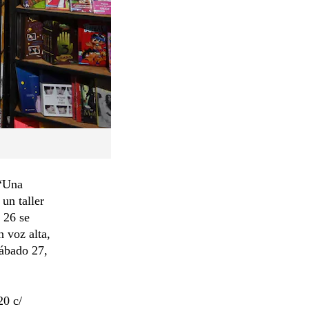
 “Una
 un taller
 26 se
 voz alta,
sábado 27,
20 c/