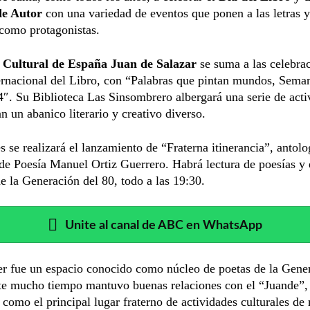
de Autor
con una variedad de eventos que ponen a las letras y
como protagonistas.
 Cultural de España Juan de Salazar
se suma a las celebra
ernacional del Libro, con “Palabras que pintan mundos, Sema
″. Su Biblioteca Las Sinsombrero albergará una serie de acti
n un abanico literario y creativo diverso.
s se realizará el lanzamiento de “Fraterna itinerancia”, antolo
 de Poesía Manuel Ortiz Guerrero. Habrá lectura de poesías y
de la Generación del 80, todo a las 19:30.
Unite al canal de ABC en WhatsApp
er fue un espacio conocido como núcleo de poetas de la Gene
te mucho tiempo mantuvo buenas relaciones con el “Juande”,
 como el principal lugar fraterno de actividades culturales d