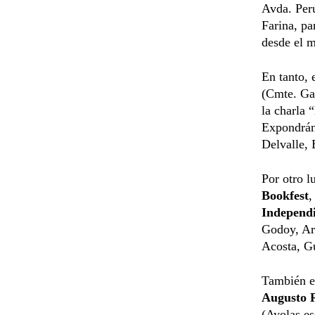
Avda. Perú
Farina, pa
desde el m
En tanto, 
(Cmte. Gam
la charla 
Expondrán
Delvalle,
Por otro l
Bookfest
,
Independi
Godoy, Ar
Acosta, G
También en
Augusto 
(Ayolas es