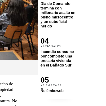
Día de Comando 
termina con 
millonario asalto en 
pleno microcentro 
y un suboficial 
herido
04
NACIONALES
Incendio consume 
por completo una 
precaria vivienda 
en el Bañado Sur
05
recho de
ÑE'ẼMBEWEB
ropiedad
Ñe’ẽmbeweb
,
eratura. No