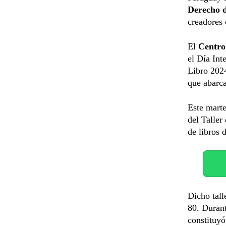
Derecho 
creadores 
El
Centro
el Día Int
Libro 2024
que abarca
Este marte
del Taller
de libros 
Dicho tall
80. Duran
constituyó