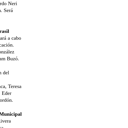
ardo Neri
a. Será
asil
vará a cabo
cación.
onzález
yam Buzó.
n del
ca, Teresa
, Eder
ordón.
 Municipal
Rivera
ca