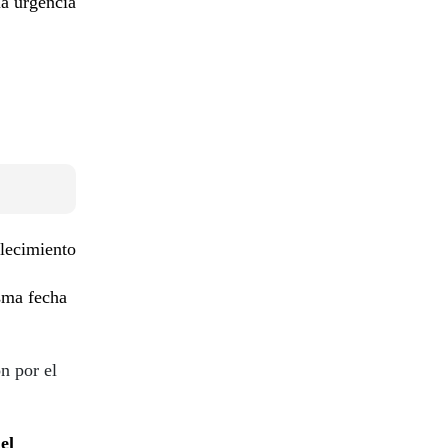
la urgencia
llecimiento
isma fecha
n por el
el