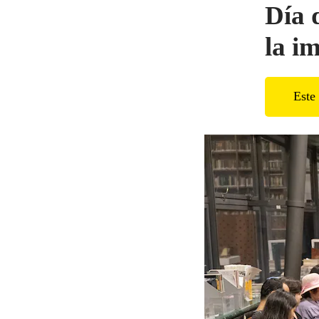
Día 
la i
Este 