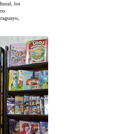
tural, los
bro
araguayo,