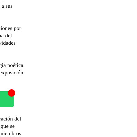
 a sus
ciones por
na del
vidades
gía poética
 exposición
ración del
 que se
e miembros