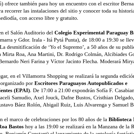
) ofrece también para hoy un encuentro con el escritor Bern
ra recorrer las instalaciones del sitio y conocer toda su histori
ediodía, con acceso libre y gratuito.
en el Salón Auditorio del
Colegio Experimental Paraguay Br
arra y Gdor. Irala - Itá Pytá Punta), de 18:00 a 19:30 se lle
“La desmitificación de ‘Yo el Supremo’, a 50 años de su publi
 Mirta Roa, Ana Martini, Dr. Rodrigo Colmán, Alcibiades G
 Bernardo Neri Farina y Víctor Jacinto Flecha. Moderará Mir
ugar, en el Villamorra Shopping se realizará la segunda edició
 organizado por
Escritores Paraguayos Autopublicados e
entes (EPAI)
. De 17:00 a 21:00 expondrán Sofía F. Casabian
aceli Samudio, Axel Jouck, Dafne Bustos, Cristhian Delgado
ustavo Báez Rolón, Abigail Ruiz, Luis Alvarenga y Samuel B
 el marco de celebraciones por los 80 años de la
Biblioteca
Roa Bastos
hoy a las 19:00 se realizará en la Manzana de la 
q. Benjamín Constant) el lanzamiento de la antología fantásti