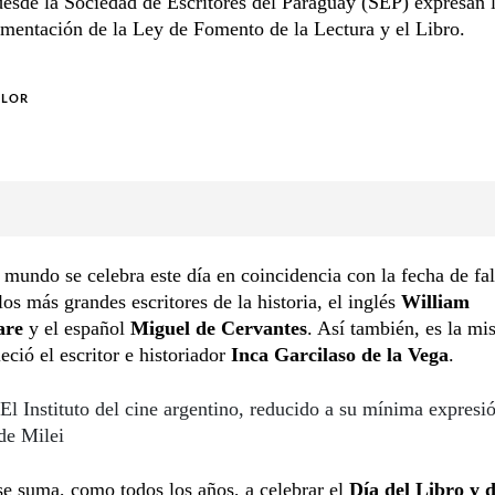
desde la Sociedad de Escritores del Paraguay (SEP) expresan 
amentación de la Ley de Fomento de la Lectura y el Libro.
OLOR
 mundo se celebra este día en coincidencia con la fecha de fa
los más grandes escritores de la historia, el inglés
William
are
y el español
Miguel de Cervantes
. Así también, es la m
leció el escritor e historiador
Inca Garcilaso de la Vega
.
El Instituto del cine argentino, reducido a su mínima expresió
de Milei
e suma, como todos los años, a celebrar el
Día del Libro y d