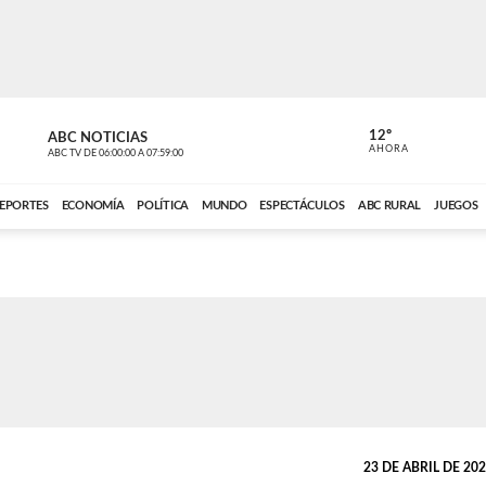
12º
ABC NOTICIAS
CONTACTO
AHORA
ABC TV
DE
06:00:00
A
07:59:00
ABC CARDINAL 
EPORTES
ECONOMÍA
POLÍTICA
MUNDO
ESPECTÁCULOS
ABC RURAL
JUEGOS
23 DE ABRIL DE 2024