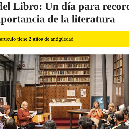
del Libro: Un día para recor
mportancia de la literatura
artículo tiene
2
año
s
de antigüedad