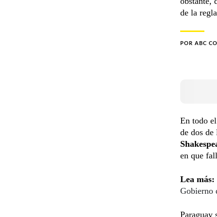
obstante, 
de la regl
POR
ABC C
En todo el
de dos de 
Shakespe
en que fal
Lea más:
Gobierno 
Paraguay s