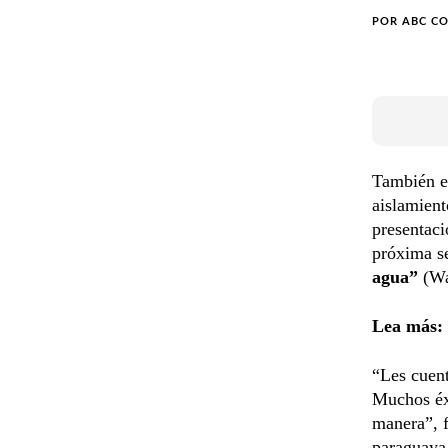
POR
ABC C
También en
aislamient
presentaci
próxima se
agua”
(Wat
Lea más:
“Les cuent
Muchos éxi
manera”, f
paraguaya