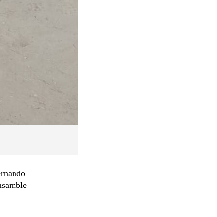
ernando
ensamble