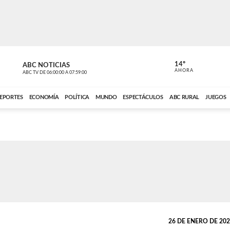
14º
ABC NOTICIAS
LA PRIMER
AHORA
ABC TV
DE
06:00:00
A
07:59:00
ABC CARDINAL 
EPORTES
ECONOMÍA
POLÍTICA
MUNDO
ESPECTÁCULOS
ABC RURAL
JUEGOS
26 DE ENERO DE 2022