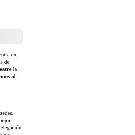
entra en
as de
eatre
la
mos al
stedes.
mejor
delegación
Expo