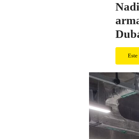
Nadi
arma
Dubá
Este 