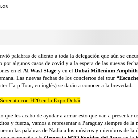
OLOR
vió palabras de aliento a toda la delegación que aún se encu
o por algunos casos de covid y a la espera de las nuevas fech
ones en el
Al Wasl Stage
y en el
Dubai Millenium Amphith
mana. Las nuevas fechas de los conciertos del tour
“Escuche
er Harp Tour, en inglés) se darán a conocer a la brevedad.
Serenata con H20 en la Expo Dubái
o que les acabo de ayudar a armar esto que van a presentar u
tos y fuerza, vamos a representar a Paraguay siempre de la 
ueron las palabras de Nadia a los músicos y miembros de la 
 que acompaña a la
Orquesta H2O Sonidos del Agua
en la 