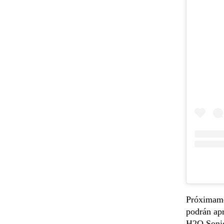
Próximamen
podrán apr
H2O Sonid