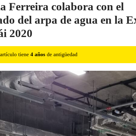
a Ferreira colabora con el
do del arpa de agua en la 
i 2020
artículo tiene
4
año
s
de antigüedad