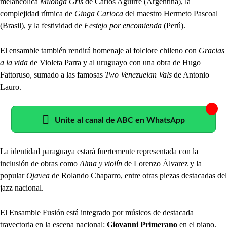
melancólica
Milonga Gris
de Carlos Aguirre (Argentina), la
complejidad rítmica de
Ginga Carioca
del maestro Hermeto Pascoal
(Brasil), y la festividad de
Festejo por encomienda
(Perú).
El ensamble también rendirá homenaje al folclore chileno con
Gracias
a la vida
de Violeta Parra y al uruguayo con una obra de Hugo
Fattoruso, sumado a las famosas
Two Venezuelan Vals
de Antonio
Lauro.
Unite al canal de ABC en WhatsApp
La identidad paraguaya estará fuertemente representada con la
inclusión de obras como
Alma y violín
de Lorenzo Álvarez y la
popular
Ojavea
de Rolando Chaparro, entre otras piezas destacadas del
jazz nacional.
El Ensamble Fusión está integrado por músicos de destacada
trayectoria en la escena nacional:
Giovanni Primerano
en el piano,