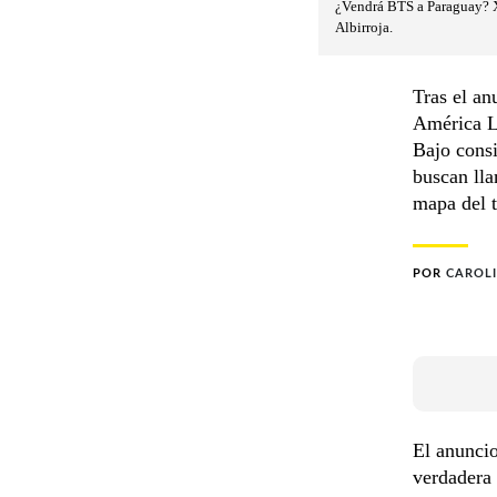
¿Vendrá BTS a Paraguay? X
Albirroja.
Tras el an
América La
Bajo consi
buscan lla
mapa del 
POR
CAROLI
El anunci
verdadera 