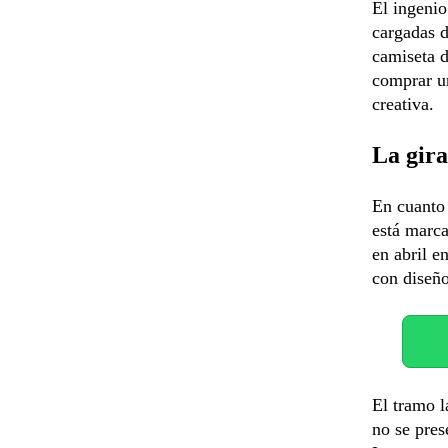
El ingenio
cargadas d
camiseta d
comprar u
creativa.
La gir
En cuanto 
está marca
en abril e
con diseño
El tramo l
no se pres