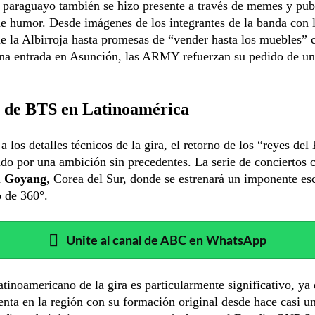
 paraguayo también se hizo presente a través de memes y pub
e humor. Desde imágenes de los integrantes de la banda con 
e la Albirroja hasta promesas de “vender hasta los muebles” c
na entrada en Asunción, las ARMY refuerzan su pedido de u
a de BTS en Latinoamérica
a los detalles técnicos de la gira, el retorno de los “reyes de
do por una ambición sin precedentes. La serie de conciertos
n
Goyang
, Corea del Sur, donde se estrenará un imponente es
 de 360°.
Unite al canal de ABC en WhatsApp
atinoamericano de la gira es particularmente significativo, y
enta en la región con su formación original desde hace casi u