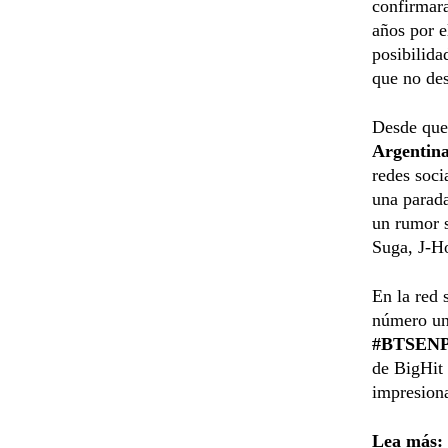
confirmara
años por e
posibilida
que no des
Desde que 
Argentina
redes soci
una parad
un rumor 
Suga, J-H
En la red 
número uno
#BTSEN
de BigHit 
impresion
Lea más: