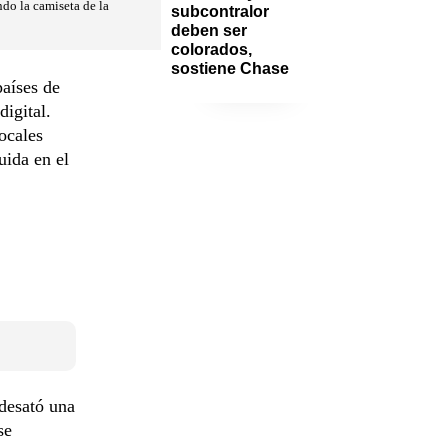
do la camiseta de la
subcontralor 
deben ser 
colorados, 
sostiene Chase
países de
igital.
ocales
uida en el
desató una
se