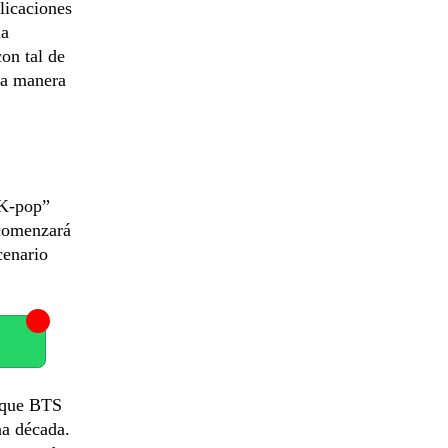
licaciones
la
on tal de
na manera
l K-pop”
 comenzará
cenario
a que BTS
na década.