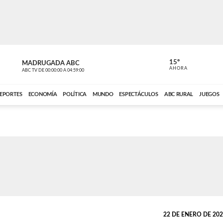
15º
MADRUGADA ABC
MADRUGAD
AHORA
ABC TV
DE
00:00:00
A
04:59:00
ABC CARDINAL 
EPORTES
ECONOMÍA
POLÍTICA
MUNDO
ESPECTÁCULOS
ABC RURAL
JUEGOS
22 DE ENERO DE 2026