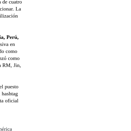
a de cuatro
cionar. La
ilización
a, Perú,
nsiva en
ado como
enzó como
a RM, Jin,
el puesto
l hashtag
a oficial
mérica