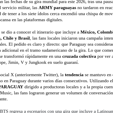
n las fechas de su gira mundial para este 2026, tras una paus
l servicio militar, las
ARMY paraguayas
no tardaron en reac
d de tener a los siete ídolos cerca encendió una chispa de mov
cansa en las plataformas digitales.
se dio a conocer el itinerario que incluye a
México, Colombi
, Chile y Brasil
, las fans locales iniciaron una campaña inte
ales. El pedido es claro y directo: que Paraguay sea consider
a adicional en el tramo sudamericano de la gira. Lo que com
se transformó rápidamente en una
cruzada colectiva
por ver 
ope, Jimin, V y Jungkook en suelo guaraní.
social X (anteriormente Twitter), la
tendencia
se mantuvo en 
 en Paraguay durante varios días consecutivos. Utilizando e
PARAGUAY
dirigido a productoras locales y a la propia cuent
Music, las fans lograron generar un volumen de conversación
ante.
BTS regresa a escenarios con una gira que incluye a Latinoa