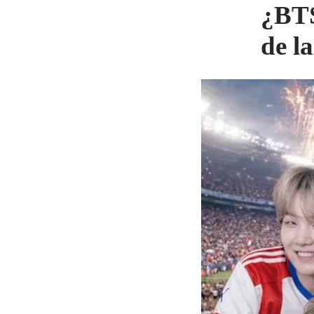
¿BTS
de 