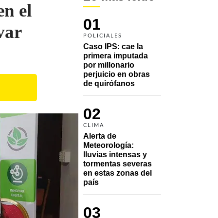
en el
01
var
POLICIALES
Caso IPS: cae la 
primera imputada 
por millonario 
perjuicio en obras 
de quirófanos
02
CLIMA
Alerta de 
Meteorología: 
lluvias intensas y 
tormentas severas 
en estas zonas del 
país
03