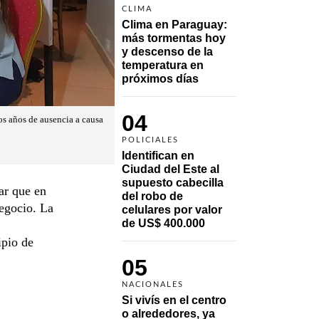
CLIMA
Clima en Paraguay: 
más tormentas hoy 
y descenso de la 
temperatura en 
próximos días
04
dos años de ausencia a causa
POLICIALES
Identifican en 
Ciudad del Este al 
supuesto cabecilla 
ar que en
del robo de 
negocio. La
celulares por valor 
de US$ 400.000
ipio de
05
NACIONALES
Si vivís en el centro 
o alrededores, ya 