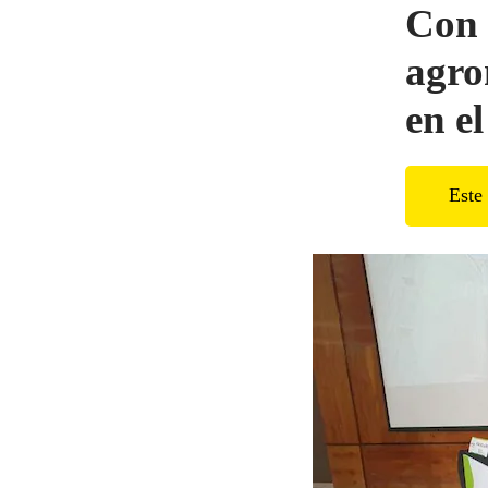
Con é
agro
en e
Este 