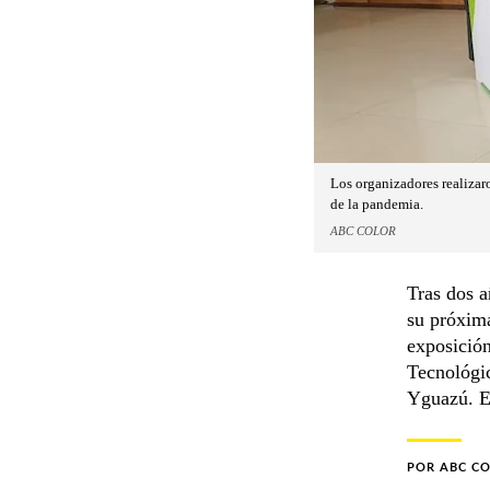
Los organizadores realizaro
de la pandemia.
ABC COLOR
Tras dos a
su próxima
exposición
Tecnológi
Yguazú. Es
POR
ABC C