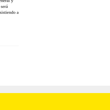
eneral y
 será
sistiendo a