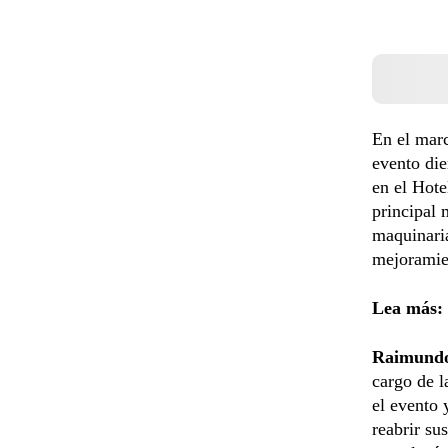
En el marc
evento die
en el Hote
principal 
maquinaria
mejoramien
Lea más:
Raimundo
cargo de l
el evento 
reabrir su