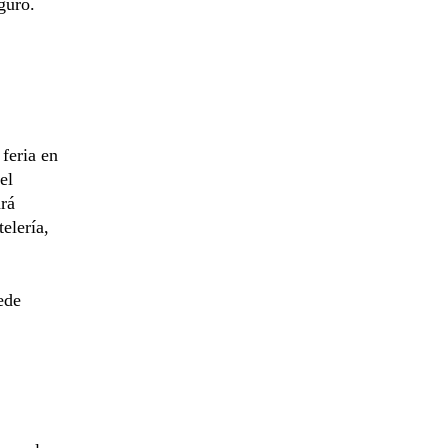
guro.
feria en
el
ará
elería,
ede