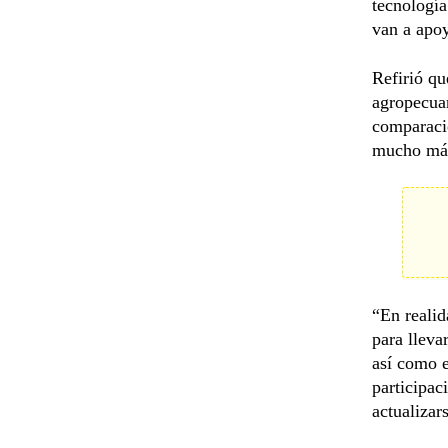
tecnología
van a apoy
Refirió qu
agropecuar
comparació
mucho más
“En realid
para lleva
así como e
participac
actualizar