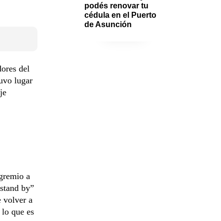
podés renovar tu 
cédula en el Puerto 
de Asunción
dores del
uvo lugar
je
 gremio a
“stand by”
e volver a
 lo que es