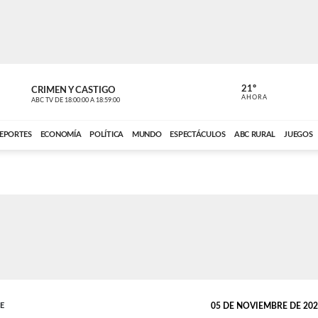
21º
CRIMEN Y CASTIGO
NOTICIERO
AHORA
ABC TV
DE
18:00:00
A
18:59:00
ABC CARDINAL 
EPORTES
ECONOMÍA
POLÍTICA
MUNDO
ESPECTÁCULOS
ABC RURAL
JUEGOS
TE
05 DE NOVIEMBRE DE 2021