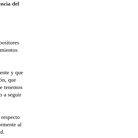
encia del
positores
imientos
gente y que
ión, que
ue tenemos
o a seguir
 respecto
ormente al
nd.