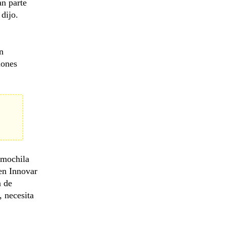
an parte
dijo.
n
iones
 mochila
 en Innovar
a de
, necesita