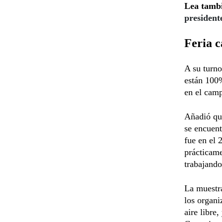
Lea tamb
president
Feria c
A su turn
están 100
en el camp
Añadió que
se encuent
fue en el 
prácticame
trabajando
La muestra
los organi
aire libre