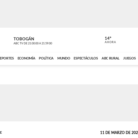
14º
TOBOGÁN
DE TODO 
AHORA
ABC TV
DE
21:00:00
A
21:59:00
ABC CARDINAL 
EPORTES
ECONOMÍA
POLÍTICA
MUNDO
ESPECTÁCULOS
ABC RURAL
JUEGOS
TE
11 DE MARZO DE 2023