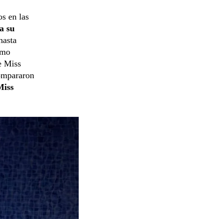
os en las
a su
hasta
omo
e Miss
compararon
Miss