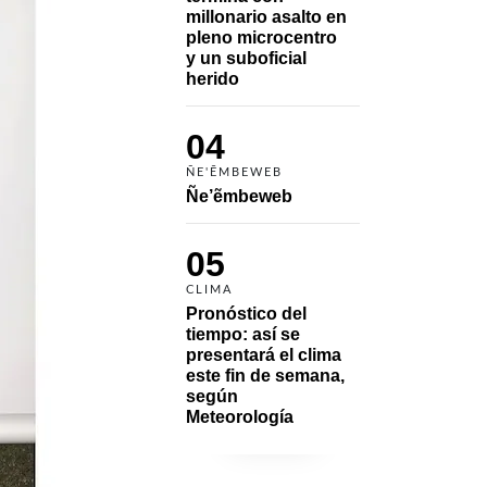
millonario asalto en 
pleno microcentro 
y un suboficial 
herido
04
ÑE'ẼMBEWEB
Ñe’ẽmbeweb
05
CLIMA
Pronóstico del 
tiempo: así se 
presentará el clima 
este fin de semana, 
según 
Meteorología