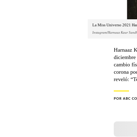
La Miss Universo 2021 Ha
Instagram/Harnaaz Kaur Sand
Harnaaz K
diciembre 
cambio fís
corona pod
reveló: “T
POR
ABC C