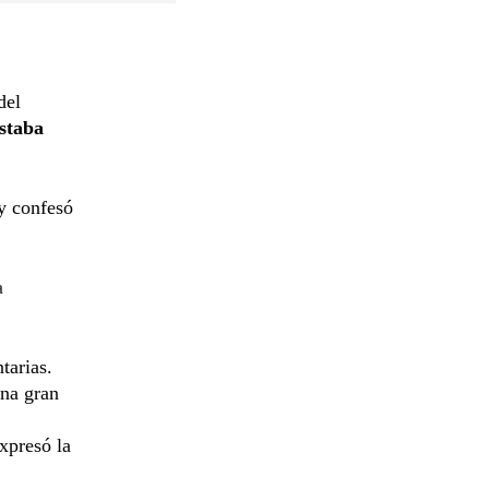
del
estaba
y confesó
a
tarias.
una gran
expresó la