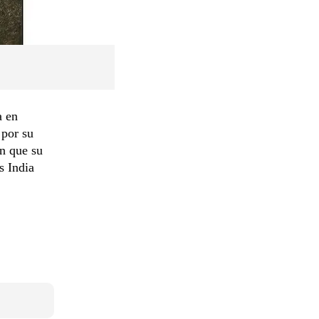
a en
 por su
n que su
s India