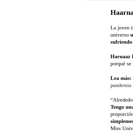
Haarnaz
La joven i
universo
u
sufriendo
Harnaaz 
porqué se 
Lea más:
pandemia
“Alrededor
Tengo una
proporción
simplemen
Miss Univ