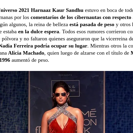
Universo 2021 Harnaaz Kaur Sandhu
estuvo en boca de tod
emanas por los
comentarios de los cibernautas con respecto 
egún algunos, la reina de belleza
está pasada de peso
y otros 
e estaba
en la dulce espera
. Todos esos rumores corrieron c
 pólvora y no faltaron quienes aseguraron que la vicerreina d
Nadia Ferreira podría ocupar su lugar
. Mientras otros la 
lana
Alicia Machado
, quien luego de alzarse con el título de
 1996
aumentó de peso.