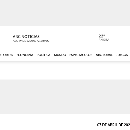
22º
ABC NOTICIAS
CARDINAL 
AHORA
ABC TV
DE
12:00:00
A
12:59:00
ABC CARDINAL 
EPORTES
ECONOMÍA
POLÍTICA
MUNDO
ESPECTÁCULOS
ABC RURAL
JUEGOS
07 DE ABRIL DE 2022