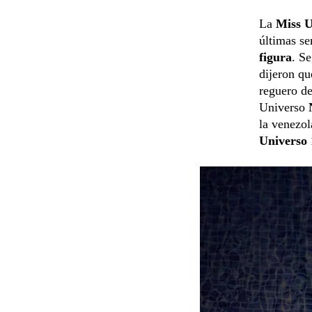
La
Miss 
últimas s
figura
. S
dijeron qu
reguero de
Universo
la venezo
Universo