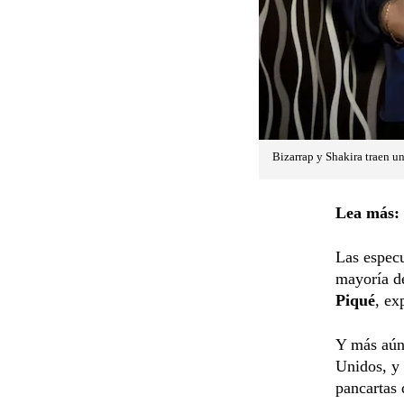
Bizarrap y Shakira traen u
Lea más:
Las especu
mayoría de
Piqué
, ex
Y más aún 
Unidos, y 
pancartas 