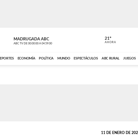
21º
MADRUGADA ABC
MADRUGAD
AHORA
ABC TV
DE
00:00:00
A
04:59:00
ABC CARDINAL 
EPORTES
ECONOMÍA
POLÍTICA
MUNDO
ESPECTÁCULOS
ABC RURAL
JUEGOS
11 DE ENERO DE 2023