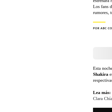
estrenará 
Los fans d
rumores, t
POR
ABC C
Esta noche
Shakira
e
respectiva
Lea más:
Clara Chí