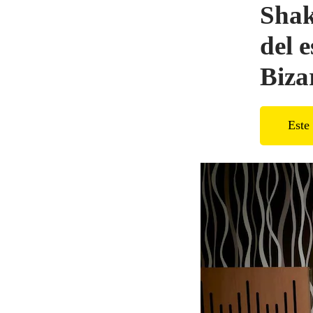
Shak
del 
Biza
Este 