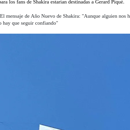
para los fans de Shakira estarían destinadas a Gerard Piqué.
El mensaje de Año Nuevo de Shakira: "Aunque alguien nos 
o hay que seguir confiando"