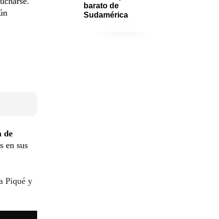
cucharse.
barato de 
gún
Sudamérica
n de
s en sus
a Piqué y