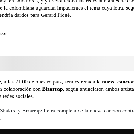
hoy, en solo horas, y ya revoluciona las redes aún antes de es
e la colombiana aguardan impacientes el tema cuya letra, se
endría dardos para Gerard Piqué.
OLOR
, a las 21.00 de nuestro país, será estrenada la
nueva canció
n colaboración con
Bizarrap
, según anunciaron ambos artista
s redes sociales.
Shakira y Bizarrap: Letra completa de la nueva canción contr
a