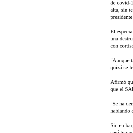
de covid-1
alta, sin 
president
El especia
una destru
con cortis
"Aunque t
quizá se l
Afirmó que
que el SAR
"Se ha dem
hablando d
Sin embarg
será tempo