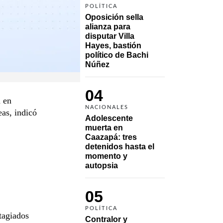
POLÍTICA
Oposición sella 
alianza para 
disputar Villa 
Hayes, bastión 
político de Bachi 
Núñez
04
 en
NACIONALES
eas, indicó
Adolescente 
muerta en 
Caazapá: tres 
detenidos hasta el 
momento y 
autopsia
05
POLÍTICA
ntagiados
Contralor y 