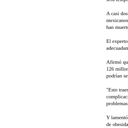
A casi dos
mexicanos
han muerto
El experto
adecuadame
Afirmó que
126 millon
podrían se
"Esto trae
complicaci
problemas 
Y lamentó 
de obesida