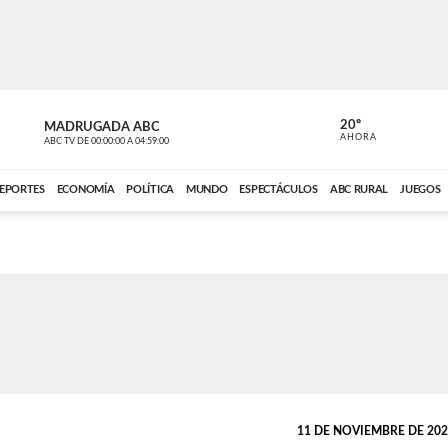
20º
MADRUGADA ABC
MADRUGAD
AHORA
ABC TV
DE
00:00:00
A
04:59:00
ABC CARDINAL 
EPORTES
ECONOMÍA
POLÍTICA
MUNDO
ESPECTÁCULOS
ABC RURAL
JUEGOS
11 DE NOVIEMBRE DE 2021