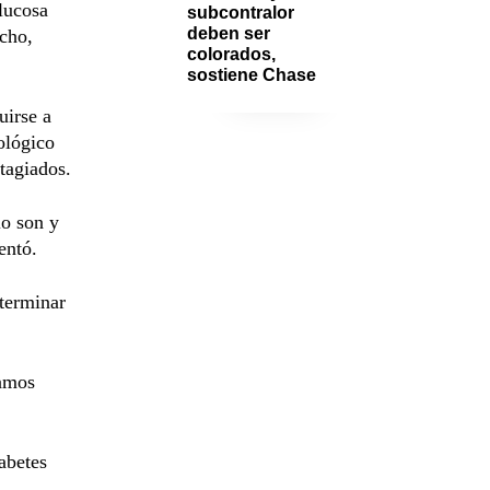
lucosa
subcontralor 
deben ser 
acho,
colorados, 
sostiene Chase
uirse a
ológico
ntagiados.
lo son y
entó.
eterminar
íamos
abetes