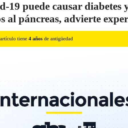
d-19 puede causar diabetes 
s al páncreas, advierte expe
artículo tiene
4
año
s
de antigüedad