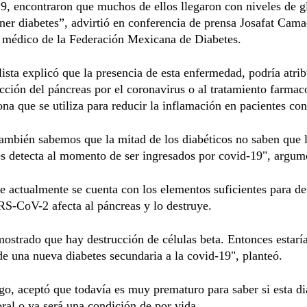
9, encontraron que muchos de ellos llegaron con niveles de g
tener diabetes”, advirtió en conferencia de prensa Josafat Cam
e médico de la Federación Mexicana de Diabetes.
lista explicó que la presencia de esta enfermedad, podría atrib
cción del páncreas por el coronavirus o al tratamiento farmac
ona que se utiliza para reducir la inflamación en pacientes co
ambién sabemos que la mitad de los diabéticos no saben que 
es detecta al momento de ser ingresados por covid-19", argum
 actualmente se cuenta con los elementos suficientes para d
S-CoV-2 afecta al páncreas y lo destruye.
ostrado que hay destrucción de células beta. Entonces estar
e una nueva diabetes secundaria a la covid-19", planteó.
o, aceptó que todavía es muy prematuro para saber si esta di
ral o ya será una condición de por vida.