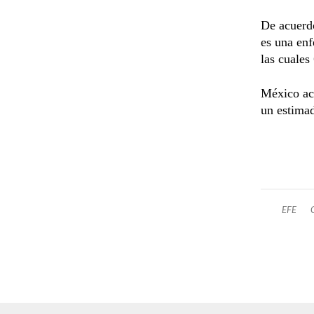
De acuerdo
es una en
las cuales
México act
un estima
EFE