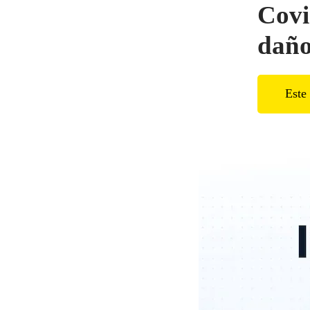
Covi
daño
Este 