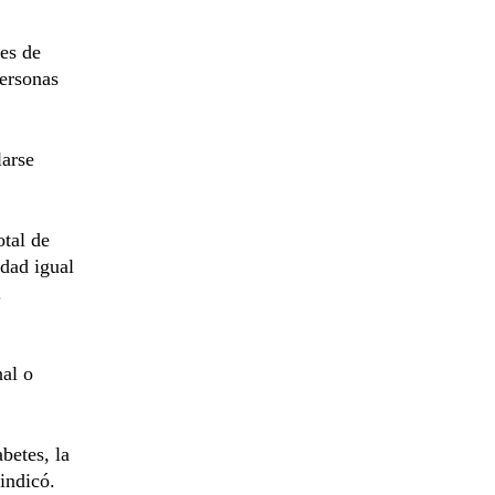
es de
ersonas
larse
tal de
idad igual
.
nal o
betes, la
indicó.