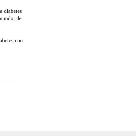
a diabetes
 mundo, de
iabetes con
.