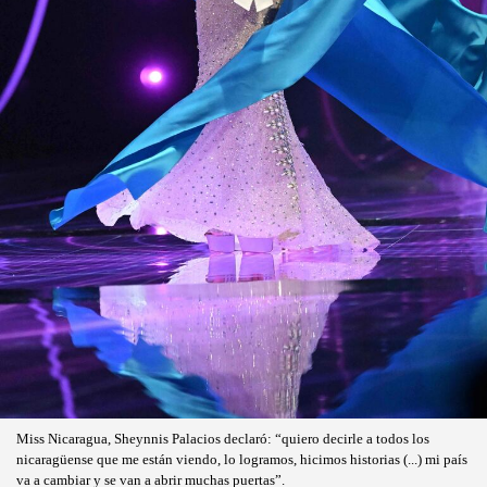
Miss Nicaragua, Sheynnis Palacios declaró: “quiero decirle a todos los
nicaragüense que me están viendo, lo logramos, hicimos historias (...) mi país
va a cambiar y se van a abrir muchas puertas”.