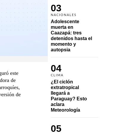
03
NACIONALES
Adolescente 
muerta en 
Caazapá: tres 
detenidos hasta el 
momento y 
autopsia
04
guró este
CLIMA
adora de
¿El ciclón 
rroquíes,
extratropical 
llegará a 
versión de
Paraguay? Esto 
aclara 
Meteorología
05