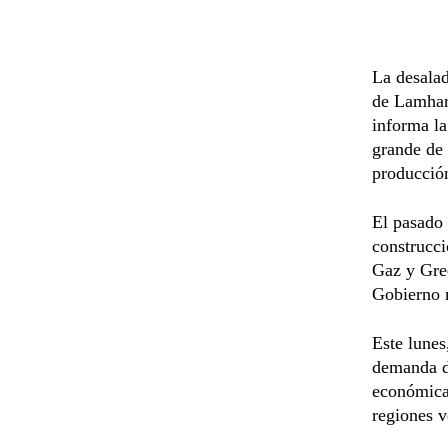
La desalad
de Lamharz
informa la
grande de 
producció
El pasado 
construcci
Gaz y Gree
Gobierno 
Este lunes
demanda d
económica)
regiones v