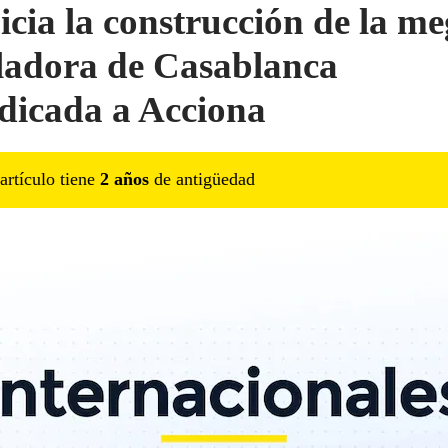
nicia la construcción de la m
ladora de Casablanca
dicada a Acciona
artículo tiene
2
año
s
de antigüedad