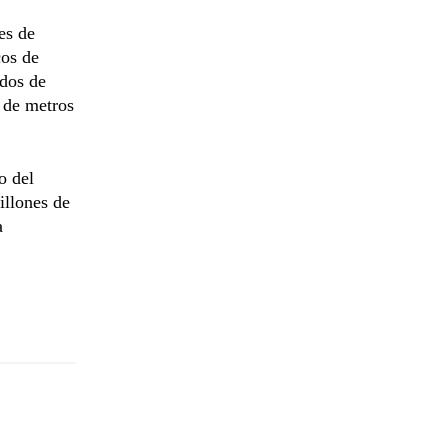
es de
cos de
ados de
s de metros
o del
illones de
a