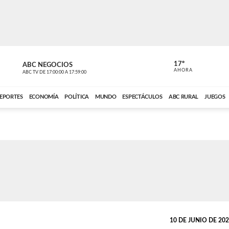
17º
ABC NEGOCIOS
ANCHO PER
AHORA
ABC TV
DE
17:00:00
A
17:59:00
ABC CARDINAL 
EPORTES
ECONOMÍA
POLÍTICA
MUNDO
ESPECTÁCULOS
ABC RURAL
JUEGOS
10 DE JUNIO DE 2024