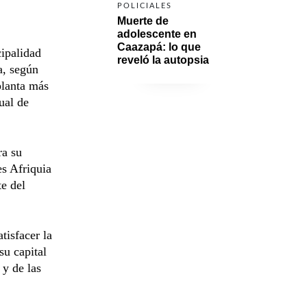
POLICIALES
Muerte de 
adolescente en 
Caazapá: lo que 
cipalidad
reveló la autopsia
a, según
planta más
ual de
ra su
es Afriquia
e del
tisfacer la
u capital
 y de las