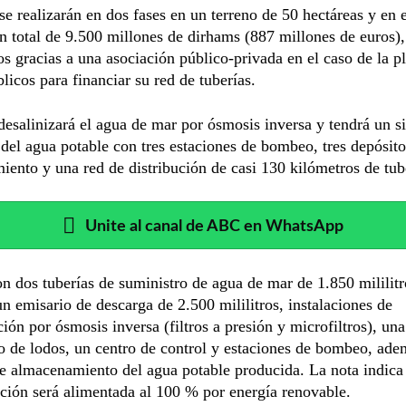
se realizarán en dos fases en un terreno de 50 hectáreas y en e
un total de 9.500 millones de dirhams (887 millones de euros),
s gracias a una asociación público-privada en el caso de la p
licos para financiar su red de tuberías.
desalinizará el agua de mar por ósmosis inversa y tendrá un s
 del agua potable con tres estaciones de bombeo, tres depósito
ento y una red de distribución de casi 130 kilómetros de tub
Unite al canal de ABC en WhatsApp
n dos tuberías de suministro de agua de mar de 1.850 mililitr
un emisario de descarga de 2.500 mililitros, instalaciones de
ción por ósmosis inversa (filtros a presión y microfiltros), un
o de lodos, un centro de control y estaciones de bombeo, ade
e almacenamiento del agua potable producida. La nota indica
ación será alimentada al 100 % por energía renovable.