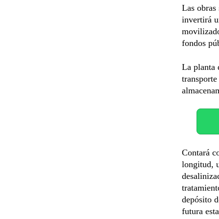
Las obras 
invertirá 
movilizado
fondos púb
La planta 
transporte
almacenami
Contará co
longitud, 
desaliniza
tratamient
depósito d
futura est