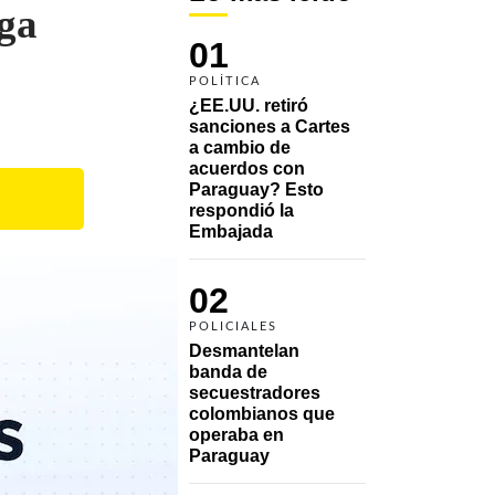
ega
01
POLÍTICA
¿EE.UU. retiró 
sanciones a Cartes 
a cambio de 
acuerdos con 
Paraguay? Esto 
respondió la 
Embajada
02
POLICIALES
Desmantelan 
banda de 
secuestradores 
colombianos que 
operaba en 
Paraguay