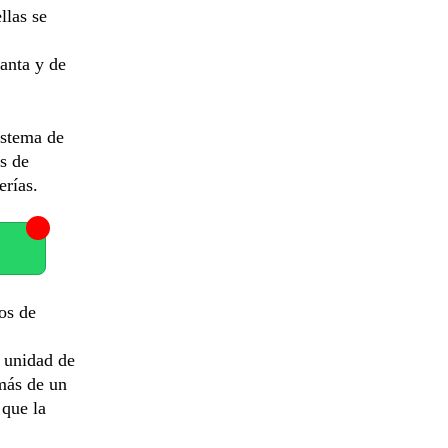
llas se
lanta y de
istema de
s de
erías.
os de
a unidad de
más de un
 que la