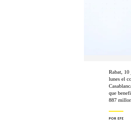
Rabat, 10
lunes el c
Casablanca
que benefi
887 millon
POR
EFE