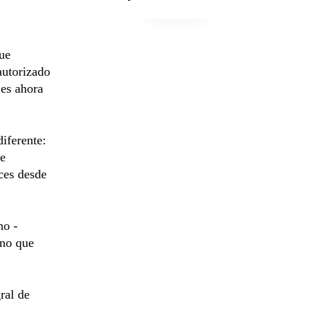
que
autorizado
 es ahora
iferente:
de
ces desde
no -
rno que
ral de