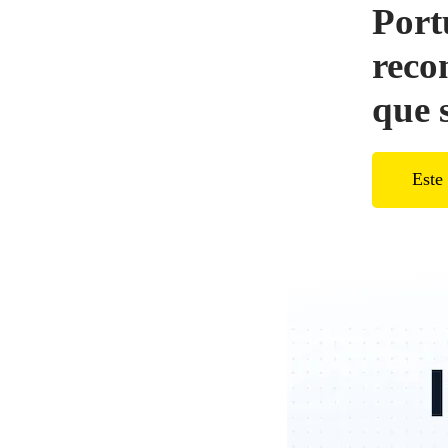
Port
reco
que s
Este 