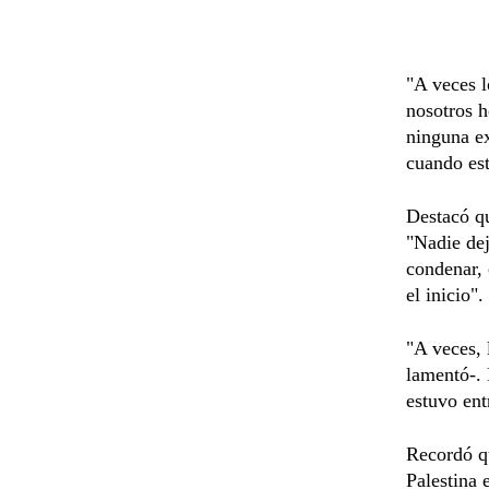
"A veces l
nosotros h
ninguna ex
cuando es
Destacó qu
"Nadie dej
condenar,
el inicio".
"A veces, 
lamentó-.
estuvo ent
Recordó qu
Palestina