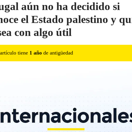
ugal aún no ha decidido si
noce el Estado palestino y qu
ea con algo útil
artículo tiene
1
año
de antigüedad