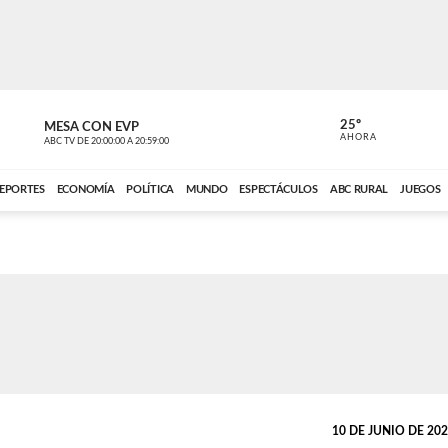
25º
MESA CON EVP
EL OBSERV
AHORA
ABC TV
DE
20:00:00
A
20:59:00
ABC CARDINAL 
EPORTES
ECONOMÍA
POLÍTICA
MUNDO
ESPECTÁCULOS
ABC RURAL
JUEGOS
10 DE JUNIO DE 2025