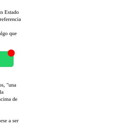
un Estado
referencia
algo que
os, "una
la
ncima de
ese a ser