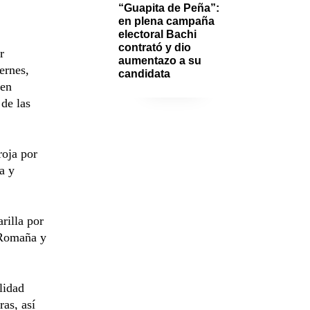
“Guapita de Peña”: 
en plena campaña 
electoral Bachi 
contrató y dio 
r
aumentazo a su 
ernes,
candidata 
 en
de las
roja por
a y
rilla por
-Romaña y
lidad
ras, así