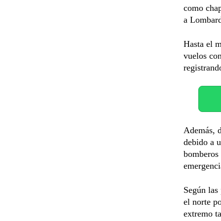
como chap
a Lombard
Hasta el m
vuelos con
registrand
Además, d
debido a u
bomberos d
emergenci
Según las 
el norte p
extremo ta