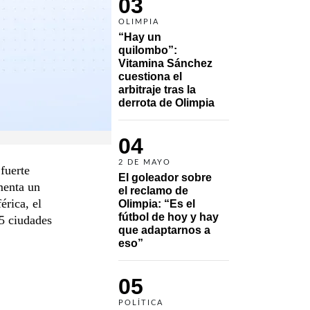
03
OLIMPIA
“Hay un 
quilombo”: 
Vitamina Sánchez 
cuestiona el 
arbitraje tras la 
derrota de Olimpia
04
2 DE MAYO
fuerte
El goleador sobre 
imenta un
el reclamo de 
érica, el
Olimpia: “Es el 
fútbol de hoy y hay 
15 ciudades
que adaptarnos a 
eso”
05
POLÍTICA