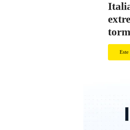
Itali
extre
torm
Este 