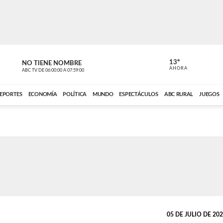
13º
NO TIENE NOMBRE
ABC RURAL
AHORA
ABC TV
DE
06:00:00
A
07:59:00
ABC CARDINAL 
EPORTES
ECONOMÍA
POLÍTICA
MUNDO
ESPECTÁCULOS
ABC RURAL
JUEGOS
05 DE JULIO DE 2025