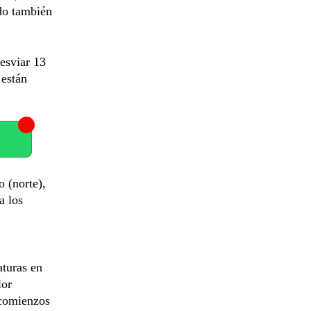
do también
esviar 13
 están
 (norte),
a los
aturas en
lor
 comienzos