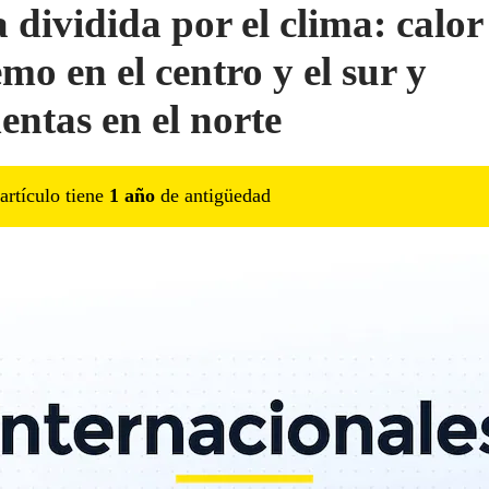
a dividida por el clima: calor
mo en el centro y el sur y
entas en el norte
artículo tiene
1
año
de antigüedad