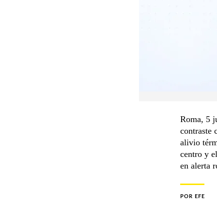
Roma, 5 ju
contraste 
alivio tér
centro y e
en alerta r
POR
EFE