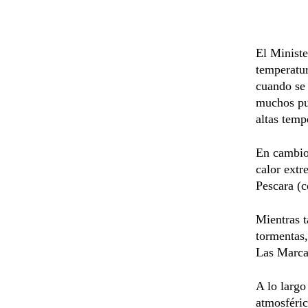
El Ministe
temperatur
cuando se 
muchos pun
altas temp
En cambio,
calor extr
Pescara (c
Mientras t
tormentas
Las Marca
A lo largo
atmosféric