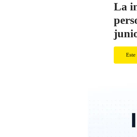
La i
pers
juni
Este 