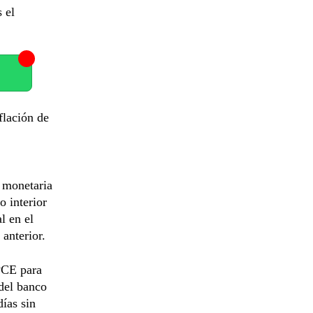
 el
flación de
a monetaria
o interior
l en el
 anterior.
 PCE para
 del banco
ías sin