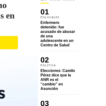
mo
01
s en
POLICIALES
Enfermero 
detenido: fue 
acusado de abusar 
de una 
adolescente en un 
Centro de Salud
02
POLÍTICA
Elecciones: Camilo 
Pérez dice que la 
ANR es el 
“cambio” en 
Asunción 
03