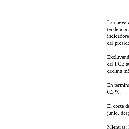
La nueva c
tendencia 
indicadore
del presi
Excluyendo
del PCE a
décima má
En término
0,3 %.
El coste d
junio, des
Mientras, 