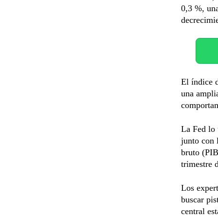
0,3 %, una
decrecimie
El índice 
una amplia
comportam
La Fed lo 
junto con 
bruto (PIB
trimestre 
Los expert
buscar pis
central es