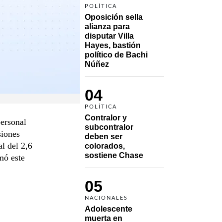
POLÍTICA
Oposición sella 
alianza para 
disputar Villa 
Hayes, bastión 
político de Bachi 
Núñez
04
POLÍTICA
Contralor y 
personal
subcontralor 
siones
deben ser 
al del 2,6
colorados, 
sostiene Chase
mó este
05
NACIONALES
Adolescente 
muerta en 