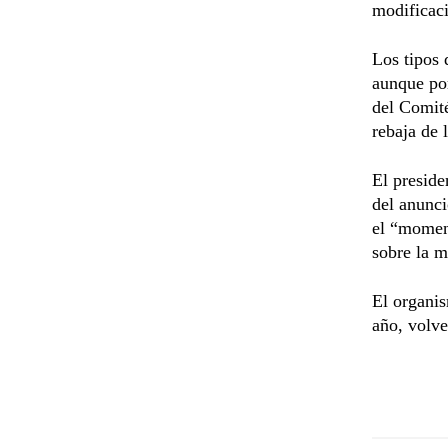
modificaci
Los tipos 
aunque por
del Comit
rebaja de l
El preside
del anunci
el “moment
sobre la m
El organis
año, volve