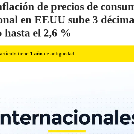
nflación de precios de consu
onal en EEUU sube 3 décima
o hasta el 2,6 %
artículo tiene
1
año
de antigüedad