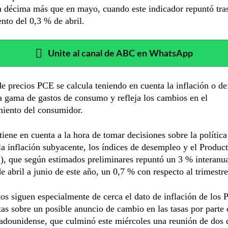
 décima más que en mayo, cuando este indicador repuntó tras
nto del 0,3 % de abril.
Unite al canal de ABC en WhatsApp
de precios PCE se calcula teniendo en cuenta la inflación o de
 gama de gastos de consumo y refleja los cambios en el
iento del consumidor.
tiene en cuenta a la hora de tomar decisiones sobre la polític
la inflación subyacente, los índices de desempleo y el Product
), que según estimados preliminares repuntó un 3 % interanua
de abril a junio de este año, un 0,7 % con respecto al trimestre
os siguen especialmente de cerca el dato de inflación de los
tas sobre un posible anuncio de cambio en las tasas por parte
tadounidense, que culminó este miércoles una reunión de dos d