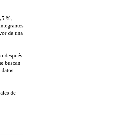
4,5 %,
integrantes
vor de una
co después
que buscan
 datos
ales de