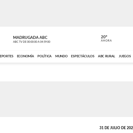
20º
MADRUGADA ABC
MADRUGAD
AHORA
ABC TV
DE
00:00:00
A
04:59:00
ABC CARDINAL 
EPORTES
ECONOMÍA
POLÍTICA
MUNDO
ESPECTÁCULOS
ABC RURAL
JUEGOS
31 DE JULIO DE 2025