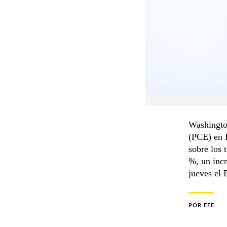
Washington
(PCE) en E
sobre los 
%, un incr
jueves el
POR
EFE