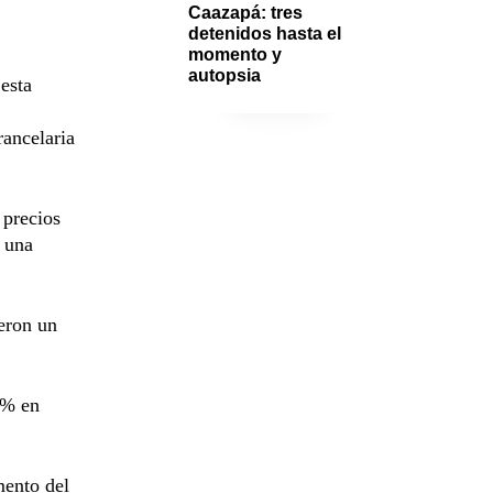
Caazapá: tres 
detenidos hasta el 
momento y 
autopsia
esta
rancelaria
 precios
 una
eron un
 % en
mento del