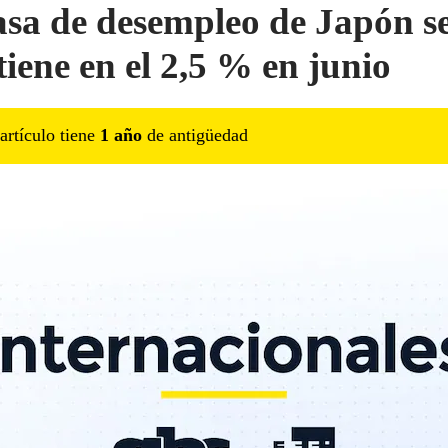
asa de desempleo de Japón s
iene en el 2,5 % en junio
artículo tiene
1
año
de antigüedad