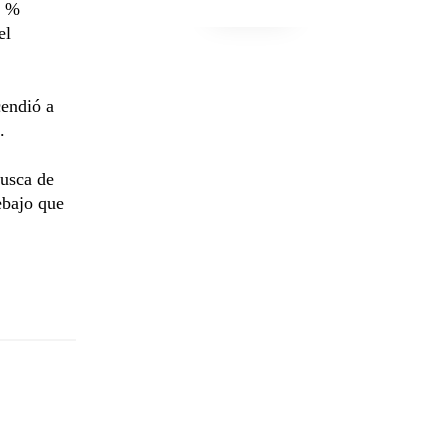
8 %
el
cendió a
.
busca de
ebajo que