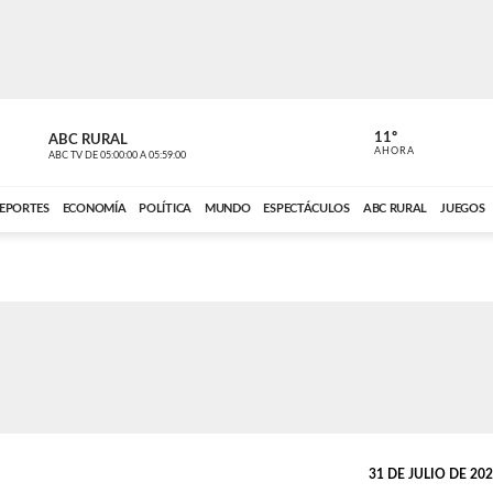
11º
ABC RURAL
CONTACTO
AHORA
ABC TV
DE
05:00:00
A
05:59:00
ABC CARDINAL 
EPORTES
ECONOMÍA
POLÍTICA
MUNDO
ESPECTÁCULOS
ABC RURAL
JUEGOS
31 DE JULIO DE 2025