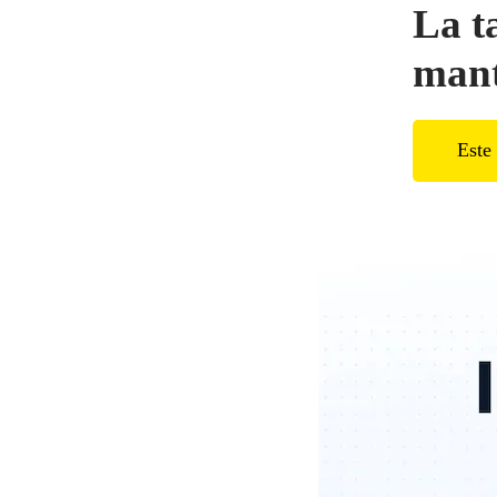
La t
mant
Este 