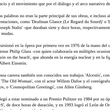
pacio y el movimiento que por el diálogo y el arco narrativo de
las palabras no eran la parte principal de sus obras, e incluso 
sentaciones, como 'Deafman Glance (Le Regard du Sourd)' o '
oseph Stalin' -que duraban siete y doce horas, respectivament
e mudas.
ursionó en la ópera por primera vez en 1976 de la mano del 
ense Philip Glass -con quien colaboraría en múltiples ocasion
tein on the beach', que ahonda en la energía nuclear y en la fi
 Albert Einstein.
nsa carrera también son conocidos sus trabajos 'Alcestis', con
 'The Old Woman', con el actor Willem Dafoe y el coreógraf
v, o 'Cosmopolitan Greetings', con Allen Ginsberg.
egó a estar nominado a un Premio Pulitzer en 1984 por su ópe
', de doce horas de duración, y en 1993 logró el León de Or