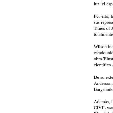
luz, el es
Por ello, 
sus repre
Times of J
totalment
Wilson inc
estadounid
obra 'Eins
científico
De su exte
Anderson;
Baryshniko
Además, ll
CIVIL warS