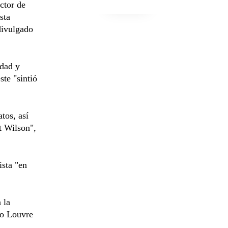
ctor de
sta
divulgado
idad y
ste "sintió
atos, así
t Wilson",
ista "en
 la
eo Louvre