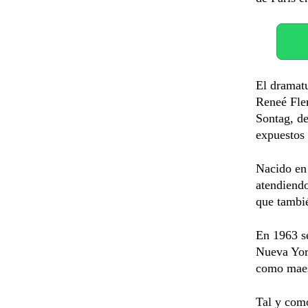
El dramat
Reneé Fle
Sontag, de
expuestos
Nacido en 
atendiendo
que tambié
En 1963 se
Nueva York
como maes
Tal y com