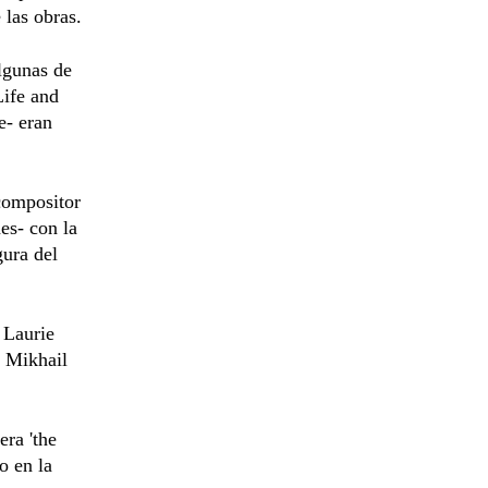
 las obras.
algunas de
Life and
e- eran
compositor
es- con la
gura del
 Laurie
o Mikhail
ra 'the
o en la