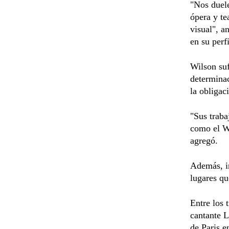
"Nos duele
ópera y te
visual", a
en su perf
Wilson suf
determinac
la obligac
"Sus trabaj
como el Wa
agregó.
Además, in
lugares qu
Entre los 
cantante L
de Paris e