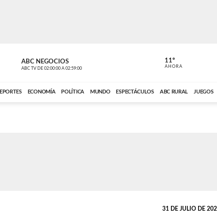
11º
ABC NEGOCIOS
VOCES DEL
AHORA
ABC TV
DE
02:00:00
A
02:59:00
ABC CARDINAL 
EPORTES
ECONOMÍA
POLÍTICA
MUNDO
ESPECTÁCULOS
ABC RURAL
JUEGOS
31 DE JULIO DE 2025