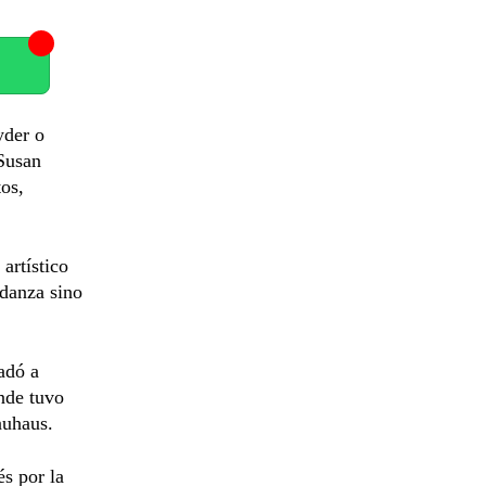
yder o
Susan
os,
artístico
 danza sino
adó a
onde tuvo
auhaus.
s por la