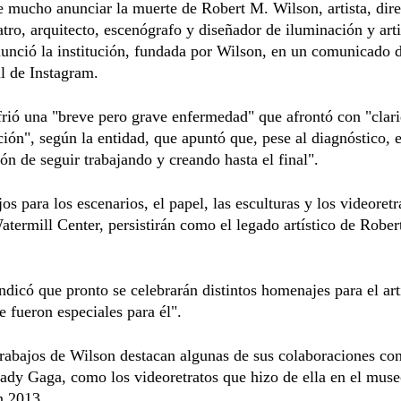
 mucho anunciar la muerte de Robert M. Wilson, artista, dire
atro, arquitecto, escenógrafo y diseñador de iluminación y arti
nunció la institución, fundada por Wilson, en un comunicado 
il de Instagram.
rió una "breve pero grave enfermedad" que afrontó con "clar
ión", según la entidad, que apuntó que, pese al diagnóstico, e
ión de seguir trabajando y creando hasta el final".
os para los escenarios, el papel, las esculturas y los videoretr
termill Center, persistirán como el legado artístico de Rober
dicó que pronto se celebrarán distintos homenajes para el art
e fueron especiales para él".
trabajos de Wilson destacan algunas de sus colaboraciones con
ady Gaga, como los videoretratos que hizo de ella en el mus
n 2013.