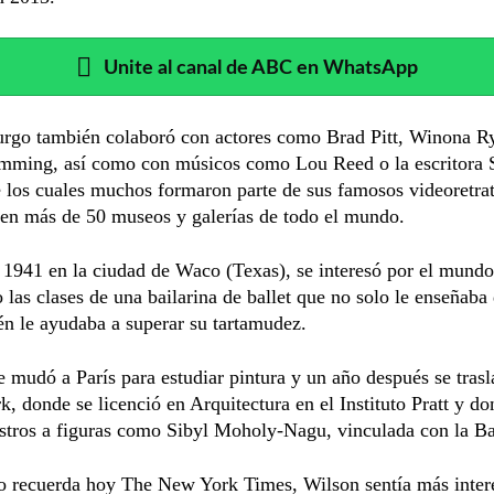
Unite al canal de ABC en WhatsApp
urgo también colaboró con actores como Brad Pitt, Winona R
mming, así como con músicos como Lou Reed o la escritora 
 los cuales muchos formaron parte de sus famosos videoretrat
 en más de 50 museos y galerías de todo el mundo.
1941 en la ciudad de Waco (Texas), se interesó por el mundo 
 las clases de una bailarina de ballet que no solo le enseñaba
n le ayudaba a superar su tartamudez.
 mudó a París para estudiar pintura y un año después se trasl
, donde se licenció en Arquitectura en el Instituto Pratt y d
tros a figuras como Sibyl Moholy-Nagu, vinculada con la B
o recuerda hoy The New York Times, Wilson sentía más interé