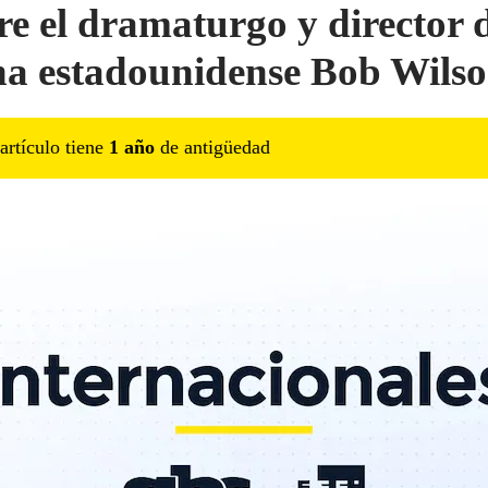
e el dramaturgo y director 
na estadounidense Bob Wils
artículo tiene
1
año
de antigüedad