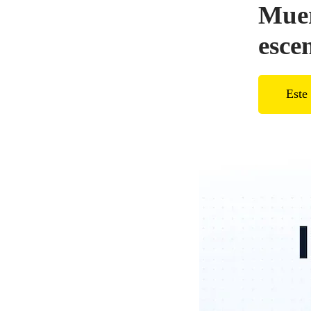
Muer
esce
Este 