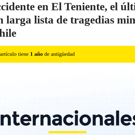
ccidente en El Teniente, el úl
n larga lista de tragedias mi
hile
artículo tiene
1
año
de antigüedad