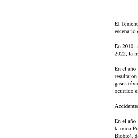
El Tenient
escenario 
En 2010, u
2022, la m
En el año 
resultaro
gases tóx
ocurrido e
Accidentes
En el año 
la mina Pi
Bíobío), d