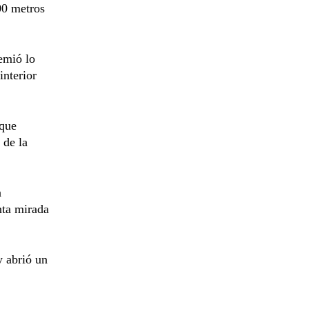
00 metros
emió lo
interior
 que
 de la
n
nta mirada
y abrió un