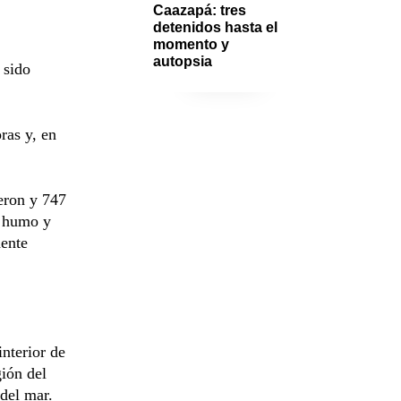
Caazapá: tres 
detenidos hasta el 
momento y 
autopsia
 sido
ras y, en
eron y 747
e humo y
dente
interior de
ión del
 del mar.