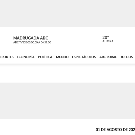
20º
MADRUGADA ABC
MADRUGAD
AHORA
ABC TV
DE
00:00:00
A
04:59:00
ABC CARDINAL 
EPORTES
ECONOMÍA
POLÍTICA
MUNDO
ESPECTÁCULOS
ABC RURAL
JUEGOS
01 DE AGOSTO DE 2025