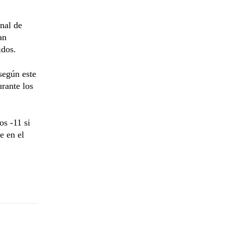
nal de
an
idos.
 según este
urante los
os -11 si
e en el