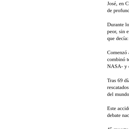
José, en C
de profund
Durante lo
peor, sin 
que decía:
Comenzó as
combinó te
NASA- y e
Tras 69 dí
rescatados
del mundo 
Este accid
debate nac