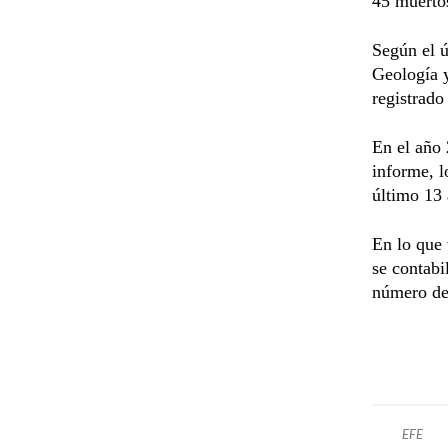
45 muerto
Según el ú
Geología y
registrado
En el año 
informe, l
último 13 
En lo que 
se contabi
número de 
EFE