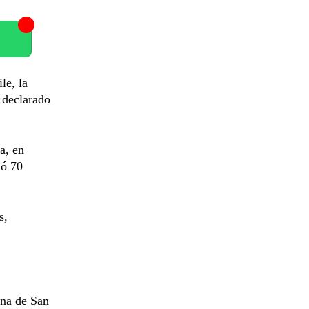
le, la
o declarado
a, en
jó 70
s,
ina de San