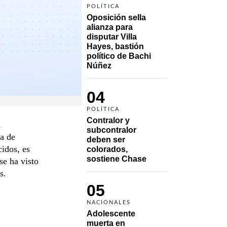
POLÍTICA
Oposición sella 
alianza para 
disputar Villa 
Hayes, bastión 
político de Bachi 
Núñez
04
POLÍTICA
Contralor y 
a
subcontralor 
na de
deben ser 
idos, es
colorados, 
sostiene Chase
se ha visto
s.
05
NACIONALES
Adolescente 
muerta en 