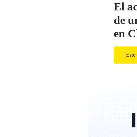
El a
de u
en C
Este 