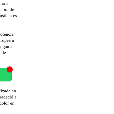
ano a
labra de
usticia es
iolencia
uropea a
ongan a
s de
lizada en
radeció a
dolor en