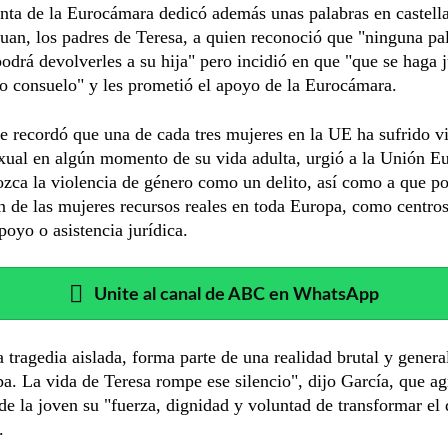
nta de la Eurocámara dedicó además unas palabras en castell
uan, los padres de Teresa, a quien reconoció que "ninguna pa
odrá devolverles a su hija" pero incidió en que "que se haga j
o consuelo" y les prometió el apoyo de la Eurocámara.
e recordó que una de cada tres mujeres en la UE ha sufrido v
exual en algún momento de su vida adulta, urgió a la Unión E
zca la violencia de género como un delito, así como a que p
n de las mujeres recursos reales en toda Europa, como centro
poyo o asistencia jurídica.
Unite al canal de ABC en WhatsApp
 tragedia aislada, forma parte de una realidad brutal y genera
a. La vida de Teresa rompe ese silencio", dijo García, que ag
 de la joven su "fuerza, dignidad y voluntad de transformar el 
.