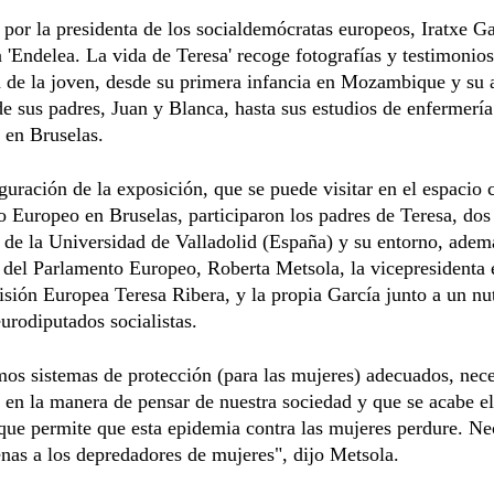
por la presidenta de los socialdemócratas europeos, Iratxe Ga
 'Endelea. La vida de Teresa' recoge fotografías y testimonios
a de la joven, desde su primera infancia en Mozambique y su
de sus padres, Juan y Blanca, hasta sus estudios de enfermería
l en Bruselas.
guración de la exposición, que se puede visitar en el espacio c
 Europeo en Bruselas, participaron los padres de Teresa, dos
 de la Universidad de Valladolid (España) y su entorno, adem
 del Parlamento Europeo, Roberta Metsola, la vicepresidenta 
sión Europea Teresa Ribera, y la propia García junto a un nu
urodiputados socialistas.
os sistemas de protección (para las mujeres) adecuados, nec
en la manera de pensar de nuestra sociedad y que se acabe el
que permite que esta epidemia contra las mujeres perdure. N
as a los depredadores de mujeres", dijo Metsola.