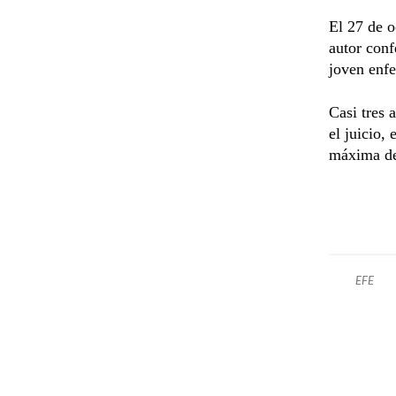
El 27 de o
autor conf
joven enfe
Casi tres 
el juicio,
máxima de 
EFE