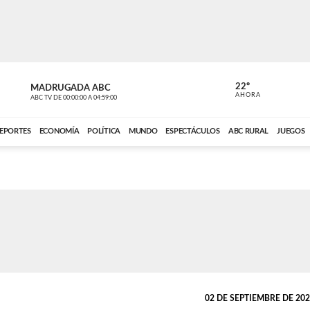
22º
MADRUGADA ABC
MADRUGAD
AHORA
ABC TV
DE
00:00:00
A
04:59:00
ABC CARDINAL 
EPORTES
ECONOMÍA
POLÍTICA
MUNDO
ESPECTÁCULOS
ABC RURAL
JUEGOS
02 DE SEPTIEMBRE DE 2025