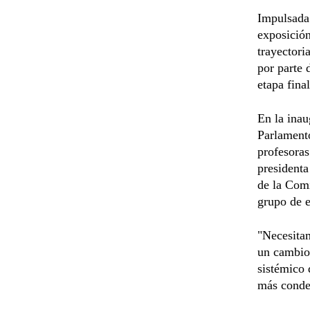
Impulsada 
exposición
trayectori
por parte 
etapa fina
En la inau
Parlamento
profesoras
presidenta
de la Comi
grupo de e
"Necesitam
un cambio 
sistémico 
más conden