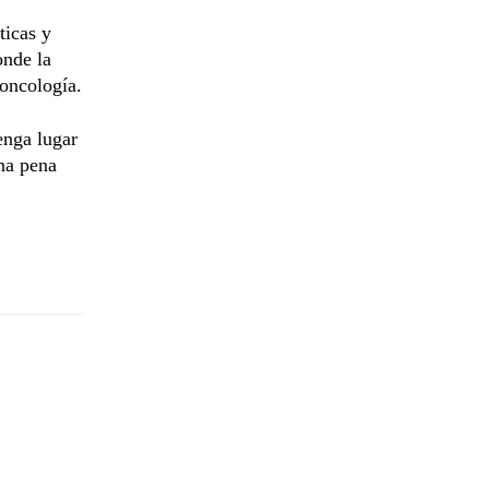
ticas y
onde la
 oncología.
tenga lugar
una pena