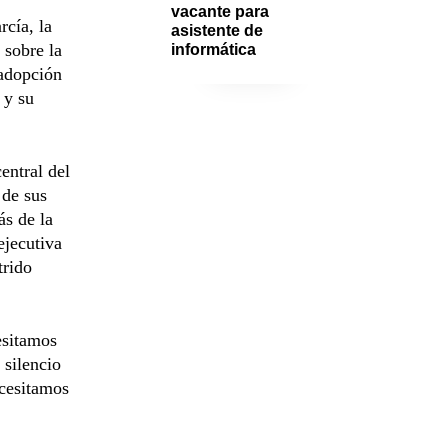
vacante para 
rcía, la
asistente de 
 sobre la
informática
 adopción
 y su
entral del
 de sus
ás de la
ejecutiva
trido
esitamos
 silencio
ecesitamos