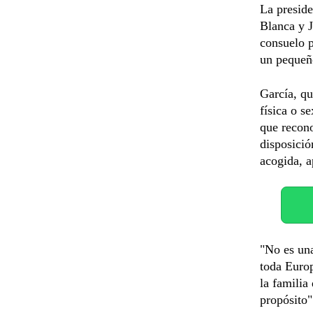
La preside
Blanca y J
consuelo p
un pequeñ
García, qu
física o s
que recono
disposició
acogida, a
"No es una
toda Europ
la familia
propósito"