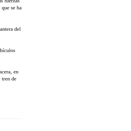
as fuerzas
 que se ha
antera del
ehículos
acera, en
 tren de