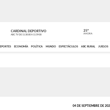
25º
CARDINAL DEPORTIVO
CARDINAL 
AHORA
ABC TV
DE
11:30:00
A
11:59:00
ABC CARDINAL 
EPORTES
ECONOMÍA
POLÍTICA
MUNDO
ESPECTÁCULOS
ABC RURAL
JUEGOS
04 DE SEPTIEMBRE DE 2025