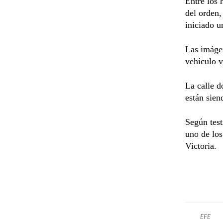
Entre los 
del orden,
iniciado u
Las imágen
vehículo v
La calle d
están sien
Según test
uno de los
Victoria.
EFE