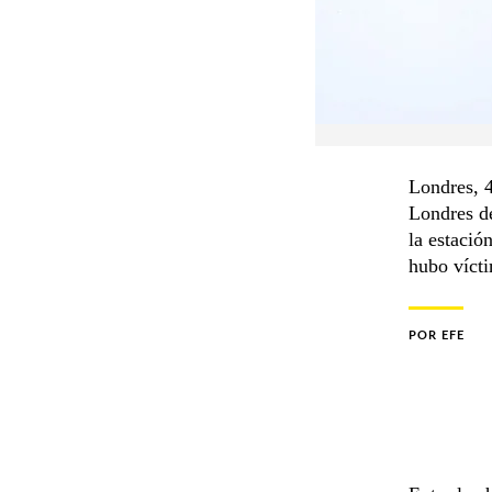
Londres, 4
Londres de
la estació
hubo vícti
POR
EFE