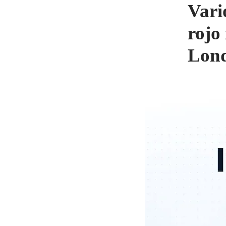
Vari
rojo
Lond