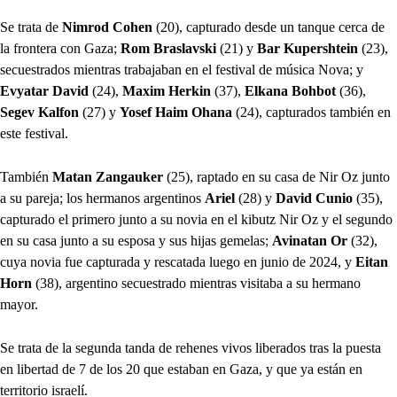
Se trata de
Nimrod Cohen
(20), capturado desde un tanque cerca de
la frontera con Gaza;
Rom Braslavski
(21) y
Bar Kupershtein
(23),
secuestrados mientras trabajaban en el festival de música Nova; y
Evyatar David
(24),
Maxim Herkin
(37),
Elkana Bohbot
(36),
Segev Kalfon
(27) y
Yosef Haim Ohana
(24), capturados también en
este festival.
También
Matan Zangauker
(25), raptado en su casa de Nir Oz junto
a su pareja; los hermanos argentinos
Ariel
(28) y
David Cunio
(35),
capturado el primero junto a su novia en el kibutz Nir Oz y el segundo
en su casa junto a su esposa y sus hijas gemelas;
Avinatan Or
(32),
cuya novia fue capturada y rescatada luego en junio de 2024, y
Eitan
Horn
(38), argentino secuestrado mientras visitaba a su hermano
mayor.
Se trata de la segunda tanda de rehenes vivos liberados tras la puesta
en libertad de 7 de los 20 que estaban en Gaza, y que ya están en
territorio israelí.