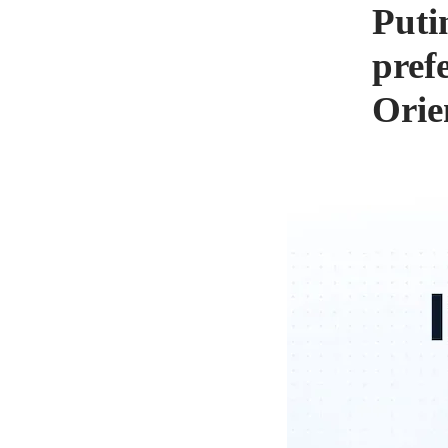
Puti
pref
Orie