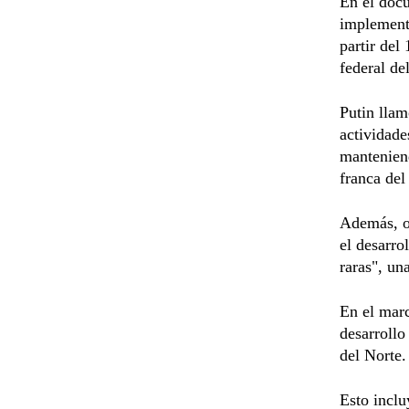
En el docu
implementa
partir del
federal de
Putin llam
actividade
manteniend
franca del
Además, or
el desarro
raras", un
En el marc
desarrollo
del Norte.
Esto inclu