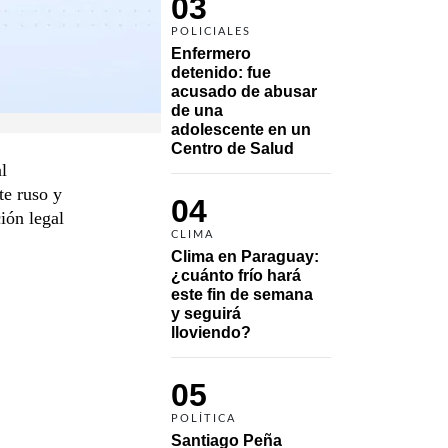
03
POLICIALES
Enfermero 
detenido: fue 
acusado de abusar 
de una 
adolescente en un 
Centro de Salud
l
te ruso y
04
ión legal
CLIMA
Clima en Paraguay: 
¿cuánto frío hará 
este fin de semana 
y seguirá 
lloviendo?
05
POLÍTICA
Santiago Peña 