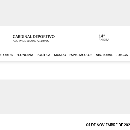
14º
CARDINAL DEPORTIVO
CARDINAL 
AHORA
ABC TV
DE
11:30:00
A
11:59:00
ABC CARDINAL 
EPORTES
ECONOMÍA
POLÍTICA
MUNDO
ESPECTÁCULOS
ABC RURAL
JUEGOS
04 DE NOVIEMBRE DE 2025