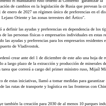
mento el mandatario ruso ordenó al Gobierno "garantizar la
ción de cambios en la legislación de Rusia que prevean la c
 1 de enero de 2027 un régimen único de preferencias en el dis
l Lejano Oriente y las zonas terrestres del Ártico".
ó a definir las ayudas y preferencias en dependencia de los ti
s de las personas físicas o empresarios individuales en estas r
o las ayudas y preferencias para los empresarios residentes e
 puerto de Vladivostok.
denó crear ante del 1 de diciembre de este año una hoja de r
llo a largo plazo de la extracción y producción de minerales de
a tarea que correrá a cargo del primer ministro ruso, Mijaíl Mi
o de estas iniciativas, llamó a tomar medidas para garantizar 
 de las rutas de transporte y logística en las fronteras con Ch
ye también la creación para 2030 de al menos 10 parques indus