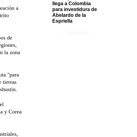
llega a Colombia 
reación a
para investidura de 
trito
Abelardo de la 
Espriella
pos de
egiones,
n la zona
uta "para
 tierras
shustin.
el
ina y Corea
triales,