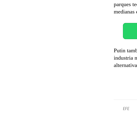
parques te
medianas e
Putin tamb
industria 
alternativ
EFE