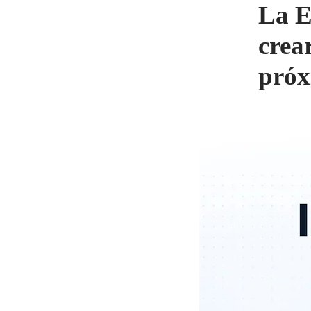
La E
crea
próx