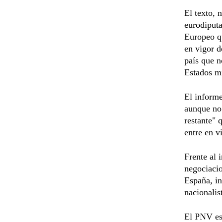
El texto, 
eurodiputa
Europeo qu
en vigor d
país que n
Estados m
El informe
aunque no 
restante" 
entre en v
Frente al 
negociacio
España, in
nacionalis
El PNV es 