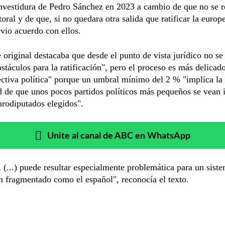
investidura de Pedro Sánchez en 2023 a cambio de que no se 
toral y de que, si no quedara otra salida que ratificar la europ
evio acuerdo con ellos.
 original destacaba que desde el punto de vista jurídico no se
stáculos para la ratificación", pero el proceso es más delicad
ctiva política" porque un umbral mínimo del 2 % "implica la
d de que unos pocos partidos políticos más pequeños se vean
urodiputados elegidos".
Unite al canal de ABC en WhatsApp
, (...) puede resultar especialmente problemática para un sist
an fragmentado como el español", reconocía el texto.