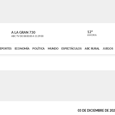
12º
A LA GRAN 730
A LA GRAN 
AHORA
ABC TV
DE
08:00:00
A
11:29:00
ABC CARDINAL 
EPORTES
ECONOMÍA
POLÍTICA
MUNDO
ESPECTÁCULOS
ABC RURAL
JUEGOS
03 DE DICIEMBRE DE 2025