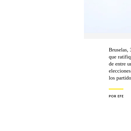
Bruselas, 
que ratifi
de entre u
elecciones
los partid
POR
EFE