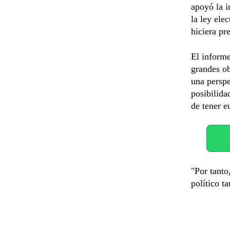
apoyó la 
la ley elec
hiciera pr
El informe
grandes ob
una perspe
posibilida
de tener e
"Por tanto
político t