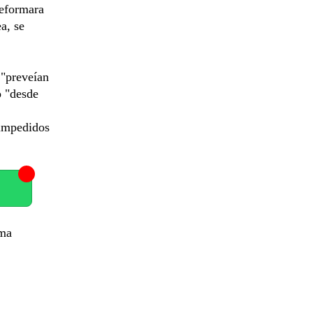
reformara
ea, se
 "preveían
o "desde
 impedidos
ema