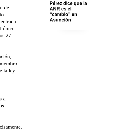
Pérez dice que la 
ón de
ANR es el 
to
“cambio” en 
Asunción 
 entrada
l único
los 27
ación,
 miembro
e la ley
s a
os
ecisamente,