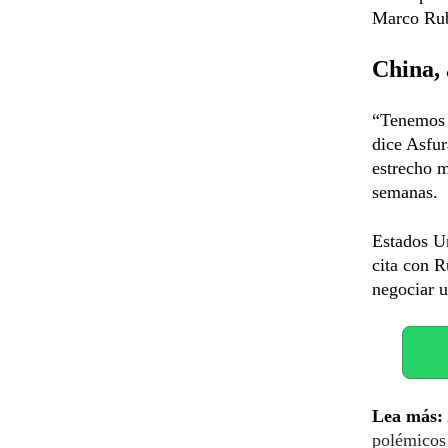
Marco Rubi
China, 
“Tenemos q
dice Asfu
estrecho m
semanas.
Estados Un
cita con 
negociar u
Lea más:
polémicos