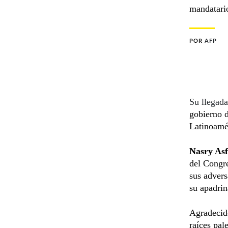
mandatario
POR
AFP
Su llegada
gobierno d
Latinoamér
Nasry As
del Congre
sus advers
su apadrin
Agradecido
raíces pal