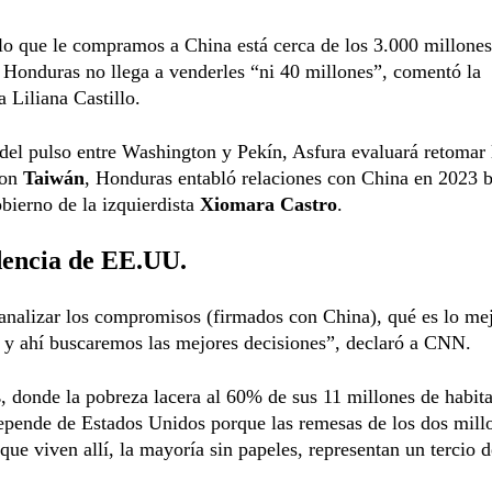
o que le compramos a China está cerca de los 3.000 millones
 Honduras no llega a venderles “ni 40 millones”, comentó la
 Liliana Castillo.
el pulso entre Washington y Pekín, Asfura evaluará retomar 
con
Taiwán
, Honduras entabló relaciones con China en 2023 b
obierno de la izquierdista
Xiomara Castro
.
encia de EE.UU.
nalizar los compromisos (firmados con China), qué es lo mej
 y ahí buscaremos las mejores decisiones”, declaró a CNN.
s
, donde la pobreza lacera al 60% de sus 11 millones de habita
epende de Estados Unidos porque las remesas de los dos mill
que viven allí, la mayoría sin papeles, representan un tercio 