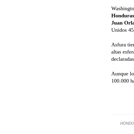
Washington
Hondura
Juan Orl
Unidos 45 
Asfura tie
altas esfe
declaradas
Aunque l
100.000 ha
HONDU