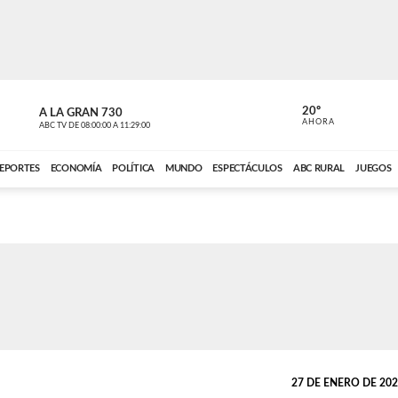
20º
A LA GRAN 730
A LA GRAN 
AHORA
ABC TV
DE
08:00:00
A
11:29:00
ABC CARDINAL 
EPORTES
ECONOMÍA
POLÍTICA
MUNDO
ESPECTÁCULOS
ABC RURAL
JUEGOS
27 DE ENERO DE 2026