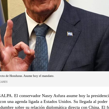
lecto de Honduras. Asume hoy el mandato.
LANES
PA. El conservador Nasry Asfura asume hoy la presidenci
con una agenda ligada a Estados Unidos. Su llegada al poder
idumbre sobre su relación diplomática directa con China. El f