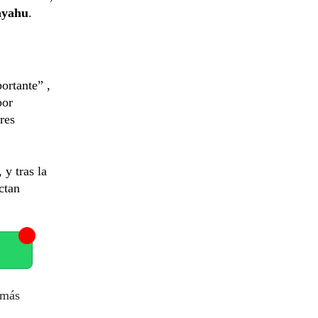
nyahu
.
ortante” ,
por
res
y tras la
ctan
 más