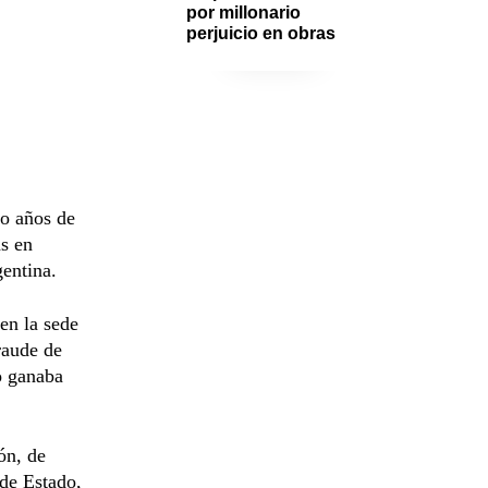
por millonario 
perjuicio en obras
ro años de
ás en
gentina.
en la sede
raude de
o ganaba
ón, de
 de Estado,