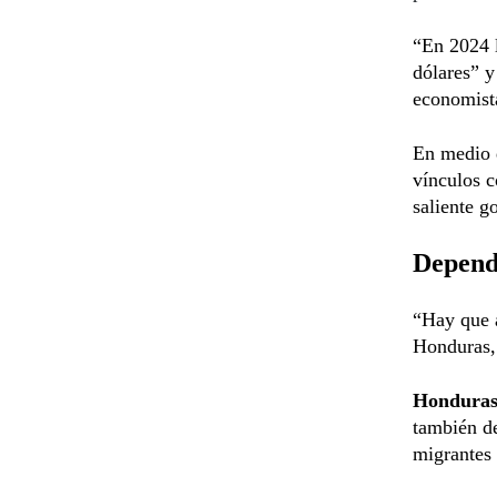
“En 2024 l
dólares” y
economista
En medio d
vínculos 
saliente g
Depend
“Hay que a
Honduras,
Hondura
también d
migrantes 