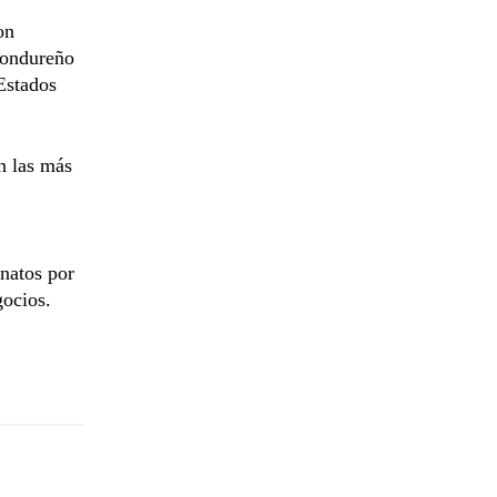
on
hondureño
Estados
n las más
inatos por
gocios.