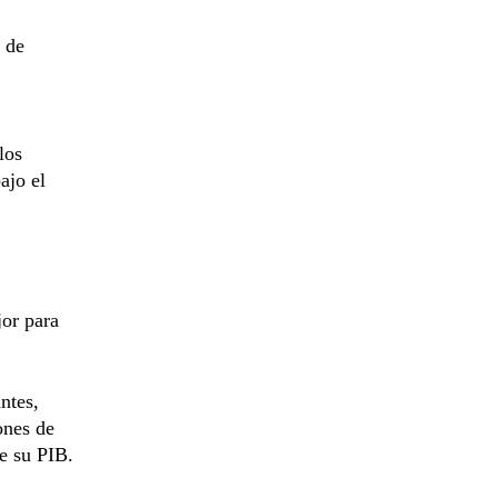
 de
los
ajo el
or para
ntes,
ones de
de su PIB.