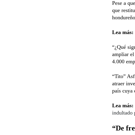
Pese a que
que restit
hondureño
Lea más:
“¿Qué sign
ampliar e
4.000 emp
“Tito” Asf
atraer inve
país cuya 
Lea más:
indultado
“De fre