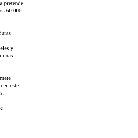
ra pretende
nos 60.000
duras
eles y
a unas
omete
o en este
s.
 e