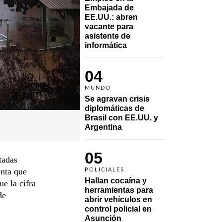
Embajada de 
EE.UU.: abren 
vacante para 
asistente de 
informática
04
MUNDO
Se agravan crisis 
diplomáticas de 
Brasil con EE.UU. y 
Argentina
05
tadas
enta que
POLICIALES
Hallan cocaína y 
e la cifra
herramientas para 
de
abrir vehículos en 
control policial en 
Asunción