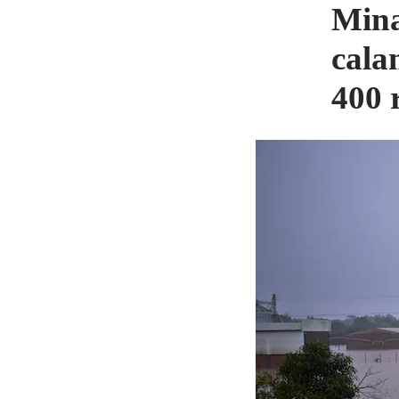
Mina
cala
400 