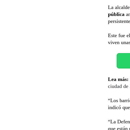
La alcald
pública
a
persistent
Este fue e
viven unas
Lea más:
ciudad de 
“Los barri
indicó que
“La Defen
que están 