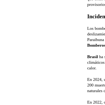
provisorio
Inciden
Los bombe
deslizamie
Paraibuna 
Bomberos
Brasil
ha 
climáticos
calor.
En 2024, u
200 muerto
naturales d
En 2022, o