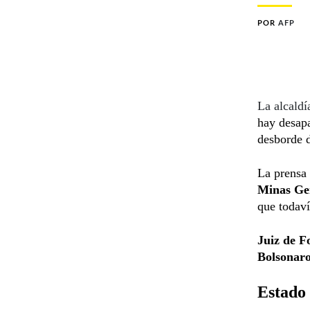
POR
AFP
La alcaldí
hay desapa
desborde d
La prensa
Minas Ge
que todaví
Juiz de F
Bolsonar
Estado