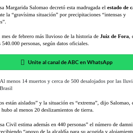
esa Margarida Salomao decretó esta madrugada el
estado de 
nte la “gravísima situación” por precipitaciones “intensas y
es”.
l mes de febrero más lluvioso de la historia de
Juiz de Fora
,
 540.000 personas, según datos oficiales.
Unite al canal de ABC en WhatsApp
Al menos 14 muertos y cerca de 500 desalojados por las lluvi
Brasil
os están aislados” y la situación es “extrema”, dijo Salomao, 
 hubo al menos 20 deslizamientos de tierra.
sa Civil estima además en 440 personas” el número de damni
recibiendo “apoyo de la alcaldía para su acogida y alojamient