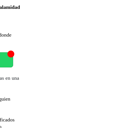
calamidad
 donde
as en una
quien
ficados
o