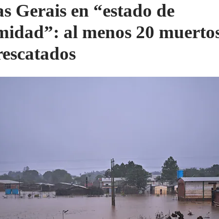
s Gerais en “estado de
midad”: al menos 20 muerto
rescatados