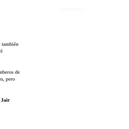
e también
el
omberos de
n, pero
a
Jair