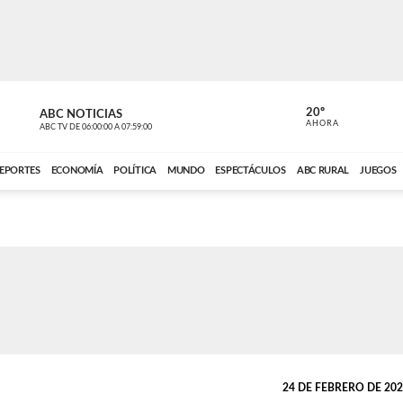
20º
ABC NOTICIAS
LA PRIMER
AHORA
ABC TV
DE
06:00:00
A
07:59:00
ABC CARDINAL 
EPORTES
ECONOMÍA
POLÍTICA
MUNDO
ESPECTÁCULOS
ABC RURAL
JUEGOS
24 DE FEBRERO DE 2026