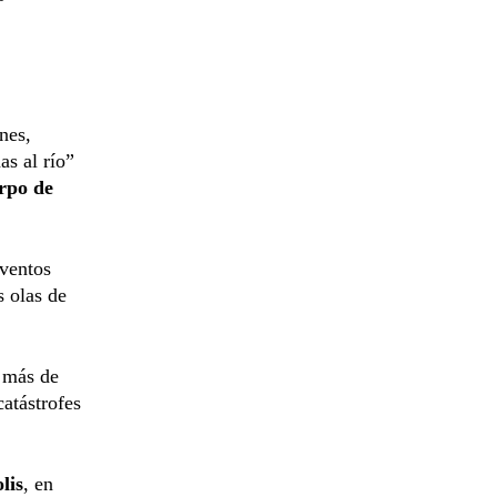
nes,
as al río”
rpo de
eventos
s olas de
n más de
catástrofes
lis
, en