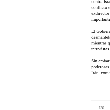
contra Isr
conflicto 
exdirecto
importante
El Gobier
desmantela
mientras 
terrorista
Sin embarg
poderosas 
Irán, como
EFE