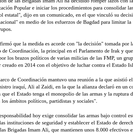
ión de las Brigadas Imam Ali ha decidido romper lazos con l
ación Popular e iniciar los procedimientos para consolidar la
ol estatal", dijo en un comunicado, en el que vinculó su decisi
acional" en medio de los esfuerzos de Bagdad para limitar la 
rupos.
irmó que la medida es acorde con "la decisión" tomada por l
 de Coordinación, la principal en el Parlamento de Irak y que
por los brazos políticos de varias milicias de las FMP, un gru
r creado en 2014 con el objetivo de luchar contra el Estado Is
arco de Coordinación mantuvo una reunión a la que asistió e
istro iraquí, Ali al Zaidi, en la que la alianza declaró en un
 que el Estado tenga el monopolio de las armas y la ruptura 
 los ámbitos políticos, partidistas y sociales".
esponsabilidad hoy exige consolidar las armas bajo control est
 las instituciones de seguridad y establecer el Estado de derec
las Brigadas Imam Ali, que mantienen unos 8.000 efectivos e