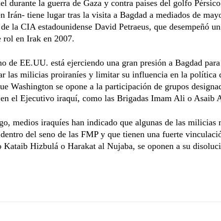
ael durante la guerra de Gaza y contra países del golfo Pérsico
en Irán- tiene lugar tras la visita a Bagdad a mediados de may
r de la CIA estadounidense David Petraeus, que desempeñó un
 rol en Irak en 2007.
no de EE.UU. está ejerciendo una gran presión a Bagdad para
r las milicias proiraníes y limitar su influencia en la política 
que Washington se opone a la participación de grupos design
s en el Ejecutivo iraquí, como las Brigadas Imam Ali o Asaib 
o, medios iraquíes han indicado que algunas de las milicias
dentro del seno de las FMP y que tienen una fuerte vinculaci
 Kataib Hizbulá o Harakat al Nujaba, se oponen a su disoluc