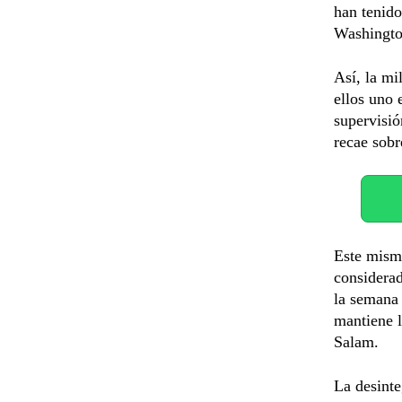
han tenido
Washington
Así, la mi
ellos uno 
supervisió
recae sobr
Este mismo
considerad
la semana 
mantiene l
Salam.
La desinte