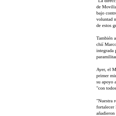
"La direcc
de Moviliz
bajo contr
voluntad n
de estos g
También af
chií Marco
integrada 
paramilita
Ayer, el M
primer min
su apoyo a
"con todos
"Nuestra r
fortalecer
añadieron 