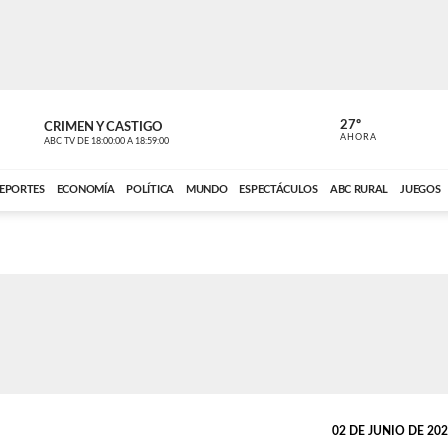
27º
CRIMEN Y CASTIGO
NOTICIERO
AHORA
ABC TV
DE
18:00:00
A
18:59:00
ABC CARDINAL 
EPORTES
ECONOMÍA
POLÍTICA
MUNDO
ESPECTÁCULOS
ABC RURAL
JUEGOS
02 DE JUNIO DE 2026