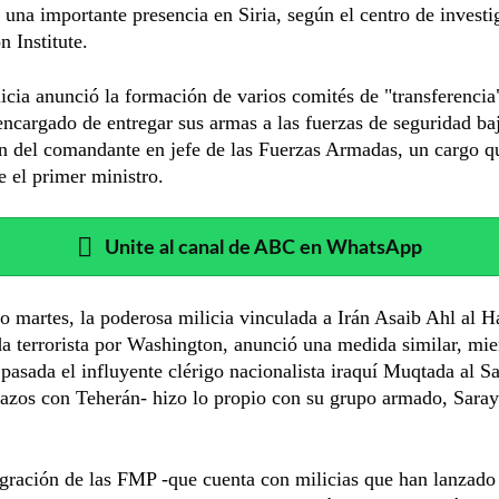
 una importante presencia en Siria, según el centro de investi
 Institute.
licia anunció la formación de varios comités de "transferencia"
encargado de entregar sus armas a las fuerzas de seguridad baj
n del comandante en jefe de las Fuerzas Armadas, un cargo q
e el primer ministro.
Unite al canal de ABC en WhatsApp
 martes, la poderosa milicia vinculada a Irán Asaib Ahl al H
a terrorista por Washington, anunció una medida similar, mie
pasada el influyente clérigo nacionalista iraquí Muqtada al S
azos con Teherán- hizo lo propio con su grupo armado, Saray
gración de las FMP -que cuenta con milicias que han lanzado