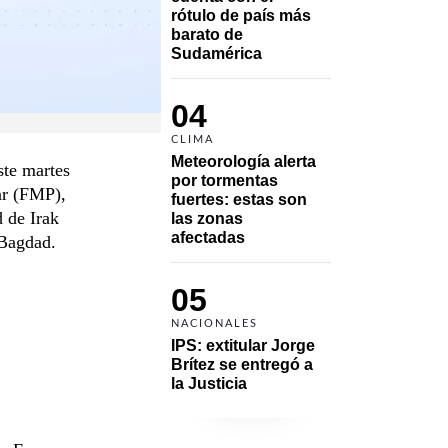
rótulo de país más 
barato de 
Sudamérica
04
CLIMA
Meteorología alerta 
ste martes
por tormentas 
ar (FMP),
fuertes: estas son 
 de Irak
las zonas 
afectadas
 Bagdad.
05
NACIONALES
IPS: extitular Jorge 
Brítez se entregó a 
la Justicia