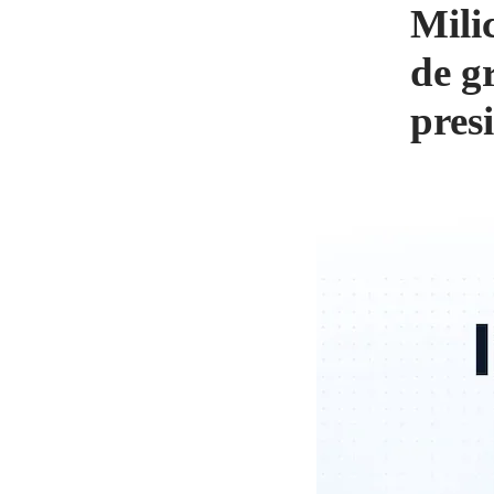
Mili
de g
pres