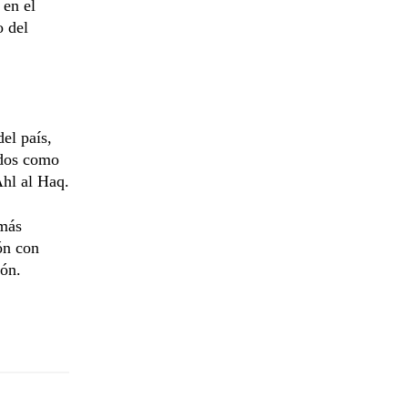
 en el
o del
del país,
ados como
Ahl al Haq.
 más
ón con
ión.