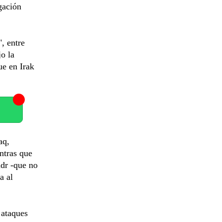
gación
, entre
o la
ue en Irak
aq,
ntras que
adr -que no
a al
 ataques