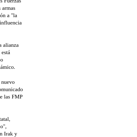
as Fuerzas
s armas
ón a "la
influencia
a alianza
 está
po
lámico.
l nuevo
 comunicado
de las FMP
atal,
ho",
n Irak y