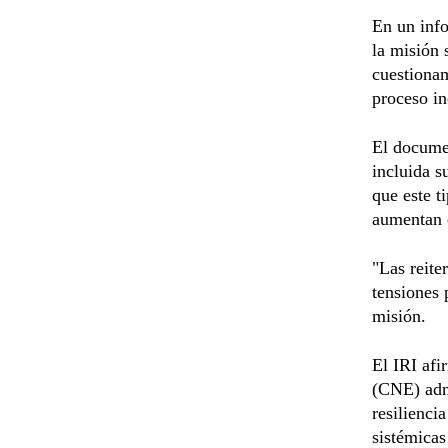
En un info
la misión 
cuestionam
proceso in
El docume
incluida s
que este t
aumentan e
"Las reite
tensiones 
misión.
El IRI afi
(CNE) adm
resilienci
sistémicas