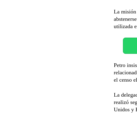
La misión 
abstenerse
utilizada 
Petro insi
relacionad
el censo e
La delegac
realizó se
Unidos y E