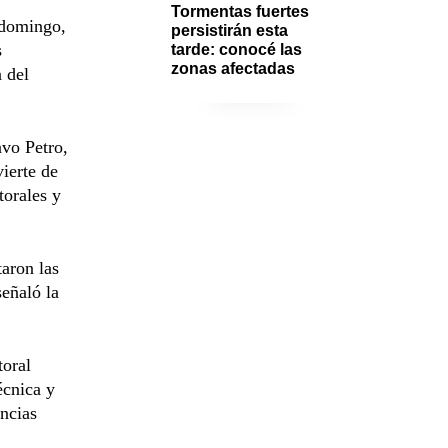
Tormentas fuertes 
 domingo,
persistirán esta 
s
tarde: conocé las 
zonas afectadas
a del
vo Petro,
vierte de
torales y
taron las
señaló la
toral
écnica y
encias