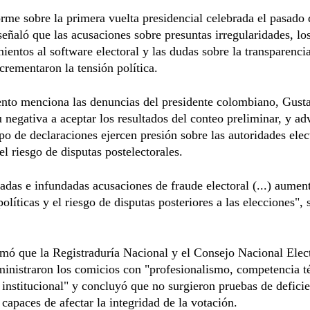
rme sobre la primera vuelta presidencial celebrada el pasado
señaló que las acusaciones sobre presuntas irregularidades, lo
ientos al software electoral y las dudas sobre la transparenci
crementaron la tensión política.
nto menciona las denuncias del presidente colombiano, Gusta
u negativa a aceptar los resultados del conteo preliminar, y ad
ipo de declaraciones ejercen presión sobre las autoridades elec
l riesgo de disputas postelectorales.
radas e infundadas acusaciones de fraude electoral (...) aumen
políticas y el riesgo de disputas posteriores a las elecciones", 
rmó que la Registraduría Nacional y el Consejo Nacional Elec
inistraron los comicios con "profesionalismo, competencia t
a institucional" y concluyó que no surgieron pruebas de defici
 capaces de afectar la integridad de la votación.