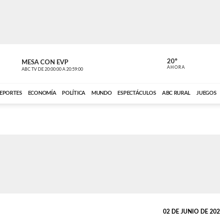
20º
MESA CON EVP
EL OBSERV
AHORA
ABC TV
DE
20:00:00
A
20:59:00
ABC CARDINAL 
EPORTES
ECONOMÍA
POLÍTICA
MUNDO
ESPECTÁCULOS
ABC RURAL
JUEGOS
02 DE JUNIO DE 2026