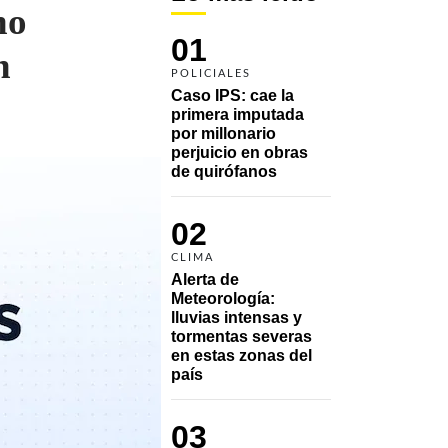
no
01
n
POLICIALES
Caso IPS: cae la 
primera imputada 
por millonario 
perjuicio en obras 
de quirófanos
02
CLIMA
Alerta de 
Meteorología: 
lluvias intensas y 
tormentas severas 
en estas zonas del 
país
03