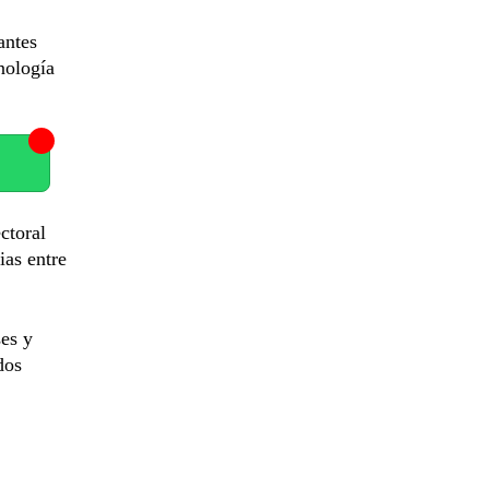
antes
nología
ctoral
ias entre
ses y
dos