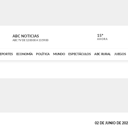
15º
ABC NOTICIAS
CARDINAL 
AHORA
ABC TV
DE
12:00:00
A
13:59:00
ABC CARDINAL 
EPORTES
ECONOMÍA
POLÍTICA
MUNDO
ESPECTÁCULOS
ABC RURAL
JUEGOS
02 DE JUNIO DE 2026