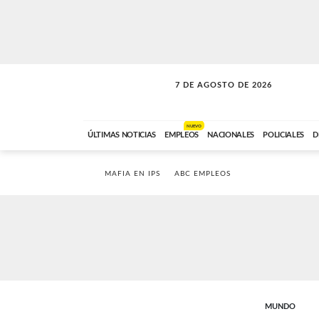
7 DE AGOSTO DE 2026
A DE LA TARDE
ABC FM
12:00 A 14:59
NUEVO
ÚLTIMAS NOTICIAS
EMPLEOS
NACIONALES
POLICIALES
D
MAFIA EN IPS
ABC EMPLEOS
MUNDO