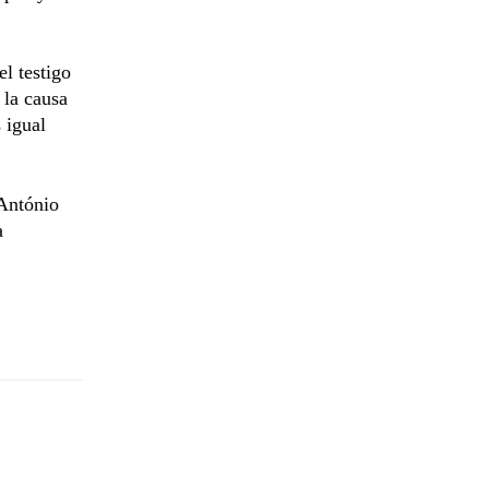
l testigo
 la causa
 igual
 António
a