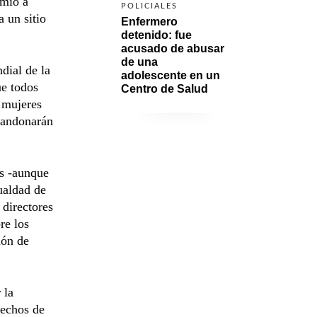
emió a
POLICIALES
 un sitio
Enfermero 
detenido: fue 
acusado de abusar 
de una 
dial de la
adolescente en un 
ue todos
Centro de Salud
 mujeres
bandonarán
os -aunque
ualdad de
 directores
re los
ión de
 la
rechos de