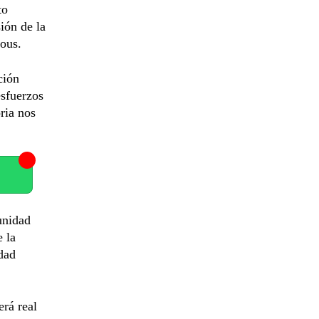
to
ión de la
ous.
ción
sfuerzos
oria nos
unidad
 la
dad
erá real