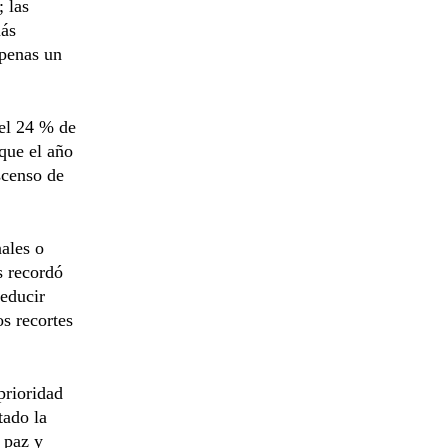
 las
más
apenas un
 el 24 % de
que el año
scenso de
nales o
s recordó
educir
s recortes
prioridad
tado la
 paz y