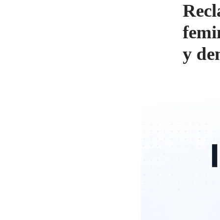
Recl
femi
y de