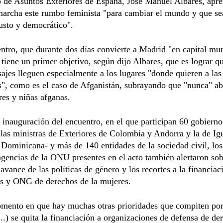
o de Asuntos Exteriores de España, José Manuel Albares, apr
archa este rumbo feminista "para cambiar el mundo y que sea
justo y democrático".
ntro, que durante dos días convierte a Madrid "en capital mun
 tiene un primer objetivo, según dijo Albares, que es lograr q
ajes lleguen especialmente a los lugares "donde quieren a las
s", como es el caso de Afganistán, subrayando que "nunca" a
res y niñas afganas.
 inauguración del encuentro, en el que participan 60 gobiern
 las ministras de Exteriores de Colombia y Andorra y la de Ig
Dominicana- y más de 140 entidades de la sociedad civil, los
agencias de la ONU presentes en el acto también alertaron sob
 avance de las políticas de género y los recortes a la financiac
s y ONG de derechos de la mujeres.
mento en que hay muchas otras prioridades que compiten por
...) se quita la financiación a organizaciones de defensa de de