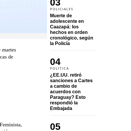
03
POLICIALES
Muerte de 
adolescente en 
Caazapá: los 
hechos en orden 
cronológico, según 
la Policía
e martes
icas de
04
POLÍTICA
¿EE.UU. retiró 
sanciones a Cartes 
a cambio de 
acuerdos con 
Paraguay? Esto 
respondió la 
Embajada
05
 Feminista,