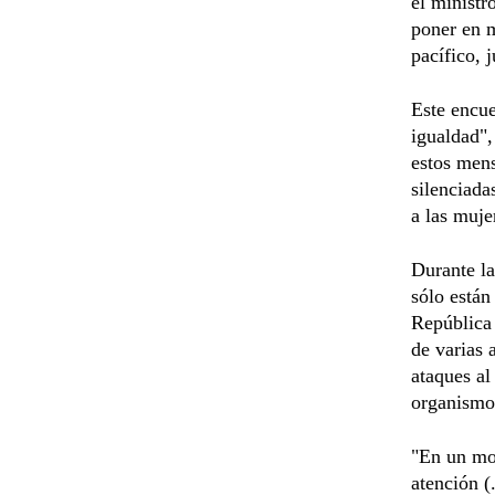
el ministr
poner en m
pacífico, 
Este encue
igualdad",
estos mens
silenciada
a las muje
Durante la
sólo están
República 
de varias 
ataques al
organismo
"En un mo
atención (