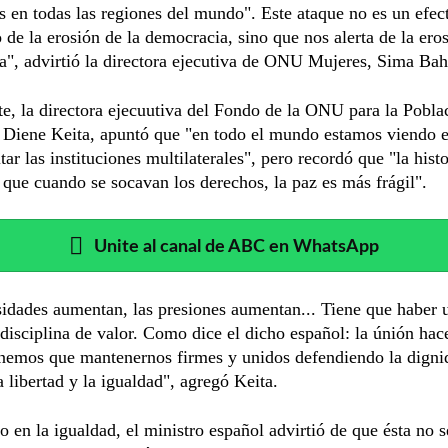
s en todas las regiones del mundo". Este ataque no es un efec
 de la erosión de la democracia, sino que nos alerta de la eros
", advirtió la directora ejecutiva de ONU Mujeres, Sima Bah
te, la directora ejecuutiva del Fondo de la ONU para la Pobla
Diene Keita, apuntó que "en todo el mundo estamos viendo e
itar las instituciones multilaterales", pero recordó que "la hist
que cuando se socavan los derechos, la paz es más frágil".
Unite al canal de ABC en WhatsApp
idades aumentan, las presiones aumentan... Tiene que haber 
isciplina de valor. Como dice el dicho español: la únión hace
enemos que mantenernos firmes y unidos defendiendo la digni
 libertad y la igualdad", agregó Keita.
o en la igualdad, el ministro español advirtió de que ésta no s