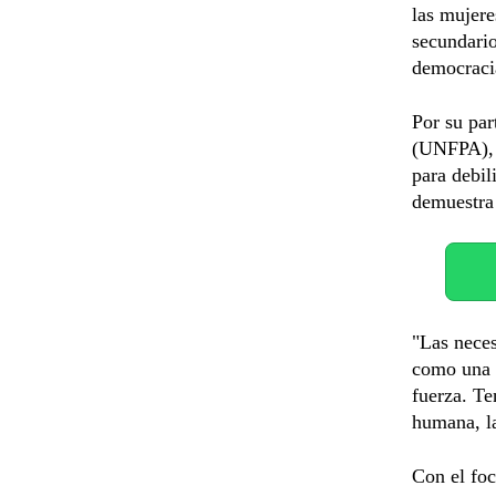
las mujere
secundario
democracia
Por su par
(UNFPA), 
para debil
demuestra 
"Las neces
como una d
fuerza. T
humana, la
Con el foc