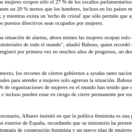
as mujeres ocupen sólo el 27 % de los escaños parlamentarios;
anen un 20 % menos que los hombres, incluso en los países 
 y mientras exista un 'techo de cristal' que sólo permite que 
s puestos directivos sean ocupados por mujeres.
a situación de alarma, ahora mismo las mujeres ocupan solo
nisteriales de todo el mundo", añadió Bahous, quien recordó 
registró por primera vez en muchos años de progresos, un de
ntexto, los recortes de ciertos gobiernos a ayudas tanto nacio
nales para atender a mujeres solo agravan la situación. Bahou
% de organizaciones de mujeres en el mundo han tenido que r
e incluso pueden estar en riesgo de cierre permanente por eso
.
escenario, Albares insistió en que la política feminista es una 
ón exterior de España, recordando que su ministerio ha presen
trategia de cooperación feminista y un nuevo plan de mujeres