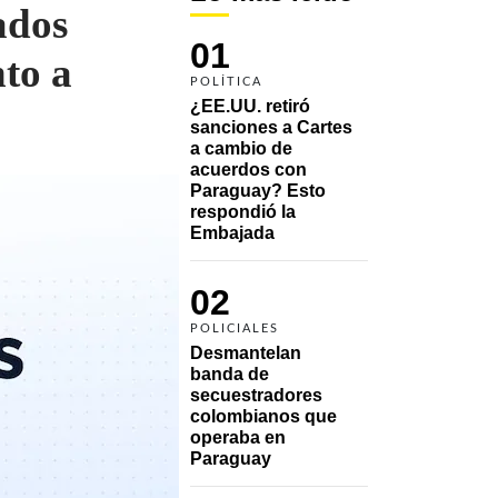
ados
01
nto a
POLÍTICA
¿EE.UU. retiró 
sanciones a Cartes 
a cambio de 
acuerdos con 
Paraguay? Esto 
respondió la 
Embajada
02
POLICIALES
Desmantelan 
banda de 
secuestradores 
colombianos que 
operaba en 
Paraguay