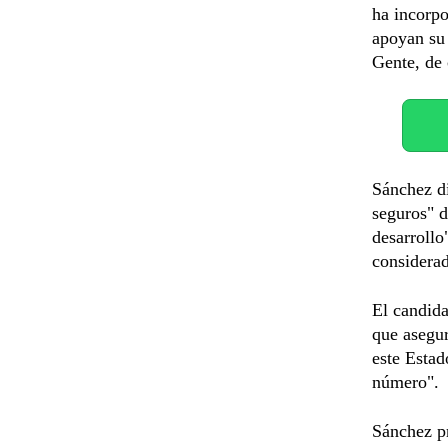
ha incorpo
apoyan su 
Gente, de 
Sánchez di
seguros" d
desarrollo
considerad
El candid
que asegur
este Esta
número".
Sánchez pr