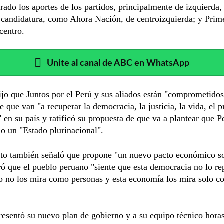
rado los aportes de los partidos, principalmente de izquierda,
candidatura, como Ahora Nación, de centroizquierda; y Prim
centro.
Unite al canal de ABC en WhatsApp
jo que Juntos por el Perú y sus aliados están "comprometidos
e que van "a recuperar la democracia, la justicia, la vida, el p
" en su país y ratificó su propuesta de que va a plantear que P
o un "Estado plurinacional".
ato también señaló que propone "un nuevo pacto económico so
ó que el pueblo peruano "siente que esta democracia no lo re
do no los mira como personas y esta economía los mira solo 
esentó su nuevo plan de gobierno y a su equipo técnico hora