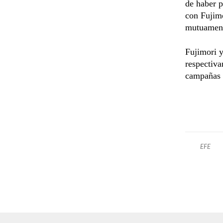
de haber p
con Fujimo
mutuamente
Fujimori y
respectiva
campañas p
EFE