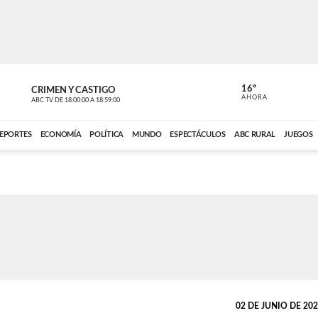
16º
CRIMEN Y CASTIGO
NOTICIERO
AHORA
ABC TV
DE
18:00:00
A
18:59:00
ABC CARDINAL 
EPORTES
ECONOMÍA
POLÍTICA
MUNDO
ESPECTÁCULOS
ABC RURAL
JUEGOS
02 DE JUNIO DE 2026