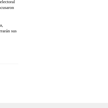
electoral
acusaron
a,
rrarán sus