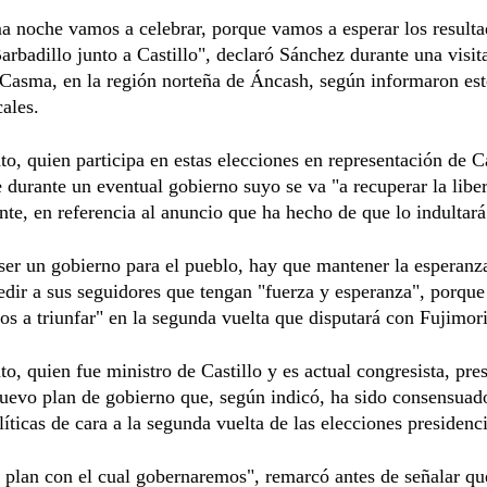
 noche vamos a celebrar, porque vamos a esperar los resulta
arbadillo junto a Castillo", declaró Sánchez durante una visita
Casma, en la región norteña de Áncash, según informaron est
ales.
to, quien participa en estas elecciones en representación de Ca
e durante un eventual gobierno suyo se va "a recuperar la liber
te, en referencia al anuncio que ha hecho de que lo indultará
er un gobierno para el pueblo, hay que mantener la esperanz
edir a sus seguidores que tengan "fuerza y esperanza", porque 
s a triunfar" en la segunda vuelta que disputará con Fujimori
to, quien fue ministro de Castillo y es actual congresista, pre
uevo plan de gobierno que, según indicó, ha sido consensuad
líticas de cara a la segunda vuelta de las elecciones presidenci
l plan con el cual gobernaremos", remarcó antes de señalar qu