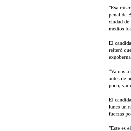
"Esa misma
penal de B
ciudad de 
medios loc
El candida
reiteró qu
exgobernan
"Vamos a s
antes de p
poco, vamo
El candida
lunes un n
fuerzas po
"Este es e