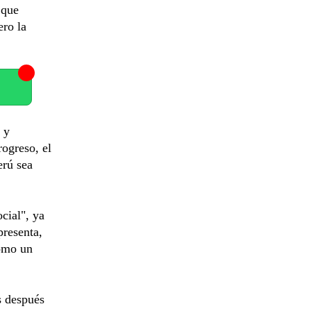
 que
ero la
 y
rogreso, el
erú sea
cial", ya
presenta,
como un
s después