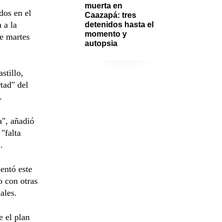
muerta en 
dos en el
Caazapá: tres 
 a la
detenidos hasta el 
momento y 
e martes
autopsia
stillo,
tad" del
.
a", añadió
"falta
.
sentó este
o con otras
ales.
e el plan