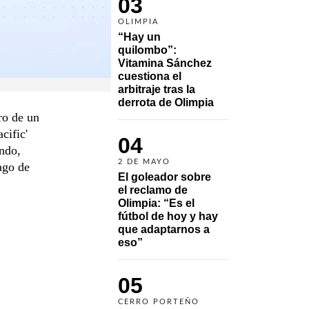
03
OLIMPIA
“Hay un 
quilombo”: 
Vitamina Sánchez 
cuestiona el 
arbitraje tras la 
derrota de Olimpia
ro de un
cific'
04
ndo,
2 DE MAYO
ago de
El goleador sobre 
el reclamo de 
Olimpia: “Es el 
fútbol de hoy y hay 
que adaptarnos a 
eso”
05
CERRO PORTEÑO