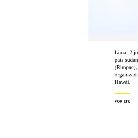
Lima, 2 j
país sudam
(Rimpac),
organizado
Hawái.
POR
EFE