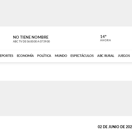
14º
NO TIENE NOMBRE
ABC RURAL
AHORA
ABC TV
DE
06:00:00
A
07:59:00
ABC CARDINAL 
EPORTES
ECONOMÍA
POLÍTICA
MUNDO
ESPECTÁCULOS
ABC RURAL
JUEGOS
02 DE JUNIO DE 2026