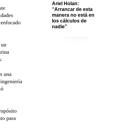
Ariel Holan: 
ste
“Arrancar de esta 
idades
manera no está en 
los cálculos de 
o enfocado
nadie”
 un
arina
s.
on una
 ingeniería
ió
ropósito
nto para