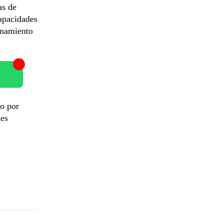
as de
capacidades
enamiento
o por
nes