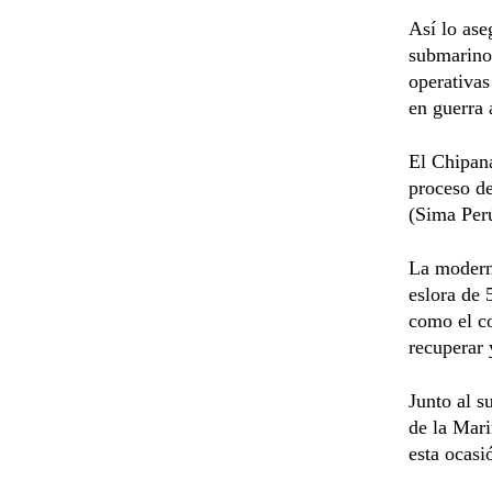
Así lo ase
submarino 
operativas
en guerra 
El Chipana
proceso de
(Sima Per
La moderni
eslora de 
como el co
recuperar 
Junto al s
de la Mari
esta ocas