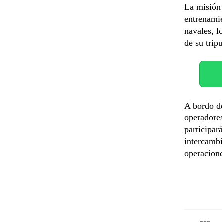
La misión 
entrenamie
navales, l
de su trip
A bordo d
operadores
participará
intercambi
operacion