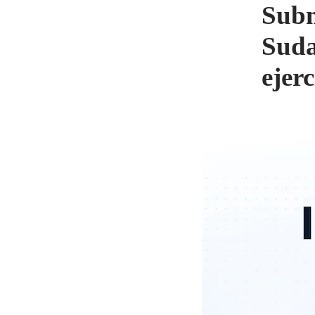
Subm
Suda
ejer