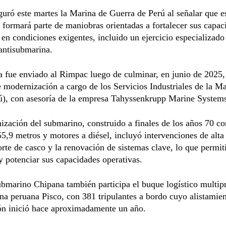
guró este martes la Marina de Guerra de Perú al señalar que e
formará parte de maniobras orientadas a fortalecer sus capac
 en condiciones exigentes, incluido un ejercicio especializad
antisubmarina.
 fue enviado al Rimpac luego de culminar, en junio de 2025,
 modernización a cargo de los Servicios Industriales de la M
ú), con asesoría de la empresa Tahyssenkrupp Marine System
zación del submarino, construido a finales de los años 70 c
55,9 metros y motores a diésel, incluyó intervenciones de alta
rte de casco y la renovación de sistemas clave, lo que permit
y potenciar sus capacidades operativas.
ubmarino Chipana también participa el buque logístico multip
na peruana Pisco, con 381 tripulantes a bordo cuyo alistamie
ión inició hace aproximadamente un año.