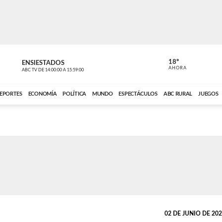
18º
ENSIESTADOS
PERIODÍST
AHORA
ABC TV
DE
14:00:00
A
15:59:00
ABC CARDINAL 
EPORTES
ECONOMÍA
POLÍTICA
MUNDO
ESPECTÁCULOS
ABC RURAL
JUEGOS
02 DE JUNIO DE 2026