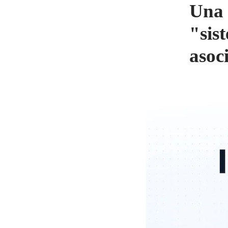
Una 
"sis
asoc