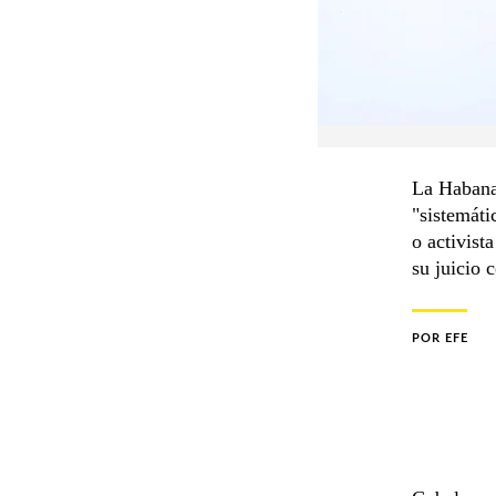
La Habana
"sistemáti
o activist
su juicio 
POR
EFE