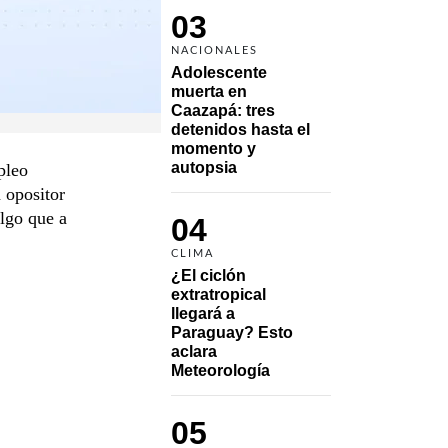
03
NACIONALES
Adolescente 
muerta en 
Caazapá: tres 
detenidos hasta el 
momento y 
autopsia
pleo
n opositor
algo que a
04
CLIMA
¿El ciclón 
extratropical 
llegará a 
Paraguay? Esto 
aclara 
Meteorología
05