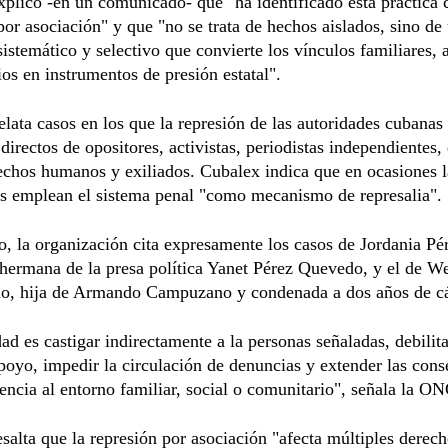
plicó -en un comunicado- que "ha identificado esta práctica
por asociación" y que "no se trata de hechos aislados, sino de
sistemático y selectivo que convierte los vínculos familiares, 
os en instrumentos de presión estatal".
ata casos en los que la represión de las autoridades cubanas 
 directos de opositores, activistas, periodistas independientes,
echos humanos y exiliados. Cubalex indica que en ocasiones l
es emplean el sistema penal "como mecanismo de represalia".
o, la organización cita expresamente los casos de Jordania Pé
hermana de la presa política Yanet Pérez Quevedo, y el de W
, hija de Armando Campuzano y condenada a dos años de cá
dad es castigar indirectamente a la personas señaladas, debilita
poyo, impedir la circulación de denuncias y extender las con
dencia al entorno familiar, social o comunitario", señala la O
salta que la represión por asociación "afecta múltiples derec