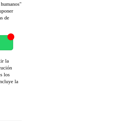
s humanos"
suponer
as de
ir la
cución
s los
ncluye la