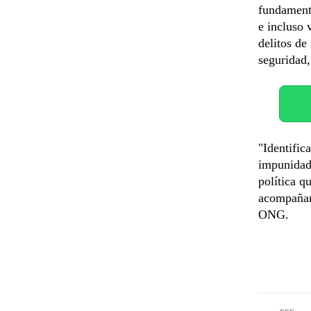
fundamenta
e incluso 
delitos de
seguridad,
"Identific
impunidad,
política q
acompañan
ONG.