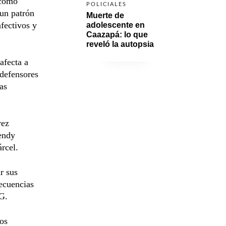
 como
POLICIALES
 un patrón
Muerte de 
afectivos y
adolescente en 
Caazapá: lo que 
reveló la autopsia
afecta a
 defensores
as
rez
endy
rcel.
r sus
secuencias
NG.
hos