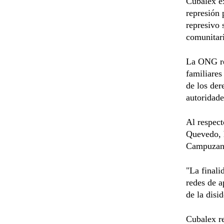
Cubalex ex
represión 
represivo 
comunitari
La ONG rel
familiares
de los der
autoridad
Al respect
Quevedo, 
Campuzano
"La finali
redes de a
de la disi
Cubalex re