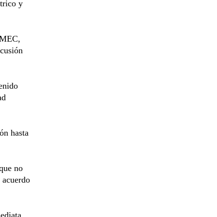
trico y
T-MEC,
scusión
enido
ad
ión hasta
 que no
l acuerdo
ediata,