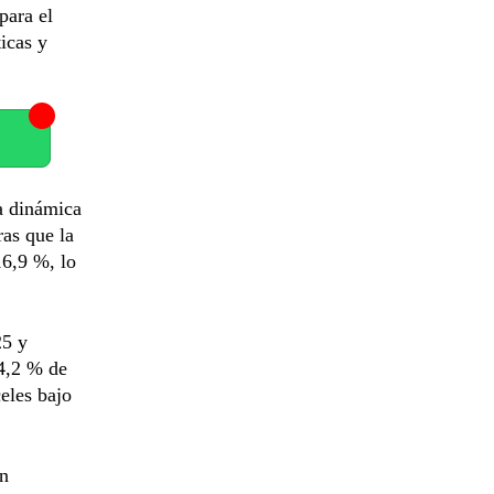
para el
icas y
a dinámica
as que la
16,9 %, lo
25 y
 4,2 % de
celes bajo
en