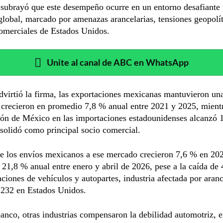
 subrayó que este desempeño ocurre en un entorno desafiante 
lobal, marcado por amenazas arancelarias, tensiones geopolít
omerciales de Estados Unidos.
Unite al canal de ABC en WhatsApp
dvirtió la firma, las exportaciones mexicanas mantuvieron un
 crecieron en promedio 7,8 % anual entre 2021 y 2025, mientr
ión de México en las importaciones estadounidenses alcanzó 
solidó como principal socio comercial.
e los envíos mexicanos a ese mercado crecieron 7,6 % en 20
 21,8 % anual entre enero y abril de 2026, pese a la caída de
aciones de vehículos y autopartes, industria afectada por aran
 232 en Estados Unidos.
anco, otras industrias compensaron la debilidad automotriz, 