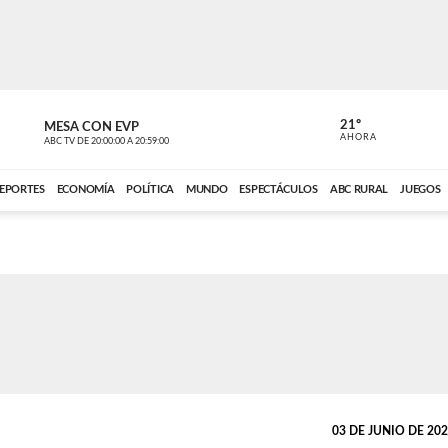
21º
MESA CON EVP
DE TODO 
AHORA
ABC TV
DE
20:00:00
A
20:59:00
ABC CARDINAL 
EPORTES
ECONOMÍA
POLÍTICA
MUNDO
ESPECTÁCULOS
ABC RURAL
JUEGOS
03 DE JUNIO DE 2026