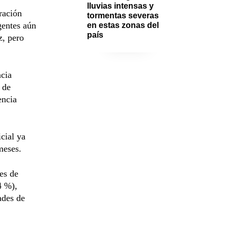
lluvias intensas y 
ración
tormentas severas 
gentes aún
en estas zonas del 
país
z, pero
ncia
 de
encia
cial ya
meses.
es de
4 %),
ades de