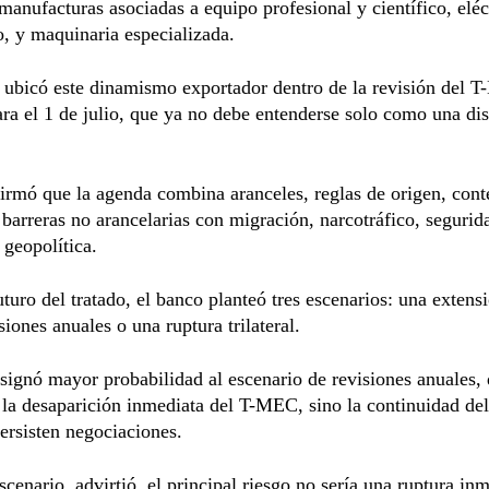
 manufacturas asociadas a equipo profesional y científico, eléc
o, y maquinaria especializada.
s ubicó este dinamismo exportador dentro de la revisión del 
ara el 1 de julio, que ya no debe entenderse solo como una di
irmó que la agenda combina aranceles, reglas de origen, cont
 barreras no arancelarias con migración, narcotráfico, segurid
 geopolítica.
uturo del tratado, el banco planteó tres escenarios: una extens
siones anuales o una ruptura trilateral.
ignó mayor probabilidad al escenario de revisiones anuales,
 la desaparición inmediata del T-MEC, sino la continuidad de
ersisten negociaciones.
scenario, advirtió, el principal riesgo no sería una ruptura inm