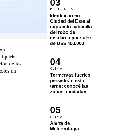
03
POLICIALES
Identifican en 
Ciudad del Este al 
supuesto cabecilla 
del robo de 
celulares por valor 
de US$ 400.000
con
adquirir
04
ción de los
CLIMA
coles un
Tormentas fuertes 
persistirán esta 
tarde: conocé las 
zonas afectadas
05
CLIMA
Alerta de 
Meteorología: 