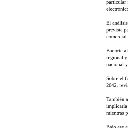
particular
electrónic
El análisi
prevista p
comercial.
Banorte af
regional y
nacional y
Sobre el f
2042, revi
También as
implicaría
mientras p
Bajo ese e