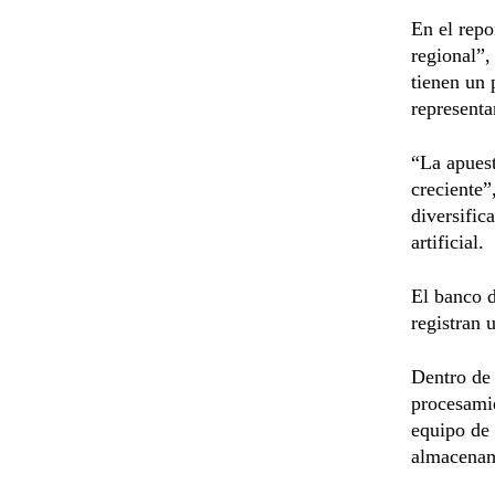
En el repo
regional”,
tienen un 
representa
“La apuest
creciente”
diversific
artificial.
El banco d
registran 
Dentro de 
procesamie
equipo de 
almacenam