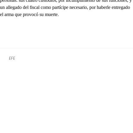
personas: sus cuatro custodios, por incumplimiento de sus funciones, y
un allegado del fiscal como partícipe necesario, por haberle entregado
el arma que provocó su muerte.
EFE