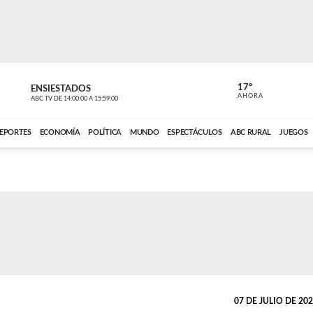
17º
ENSIESTADOS
PERIODÍST
AHORA
ABC TV
DE
14:00:00
A
15:59:00
ABC CARDINAL 
EPORTES
ECONOMÍA
POLÍTICA
MUNDO
ESPECTÁCULOS
ABC RURAL
JUEGOS
07 DE JULIO DE 2026