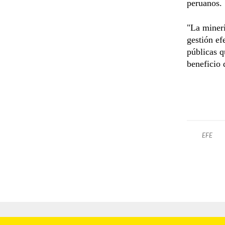
peruanos.
"La minerí
gestión ef
públicas q
beneficio 
EFE