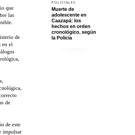
POLICIALES
cio que
Muerte de 
bre las
adolescente en 
Caazapá: los 
nible.
hechos en orden 
cronológico, según 
sterio de
la Policía
 en el
iálogos
eológica,
s,
cnológica,
correcto
as de
ón de este
e impulsar