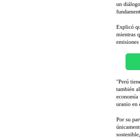
un diálogo
fundamenta
Explicó qu
mientras q
emisiones
"Perú tien
también al
economía d
uranio en 
Por su par
únicamente
sostenible