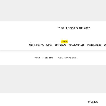
7 DE AGOSTO DE 2026
A DE LA TARDE
ABC FM
12:00 A 14:59
NUEVO
ÚLTIMAS NOTICIAS
EMPLEOS
NACIONALES
POLICIALES
D
MAFIA EN IPS
ABC EMPLEOS
MUNDO