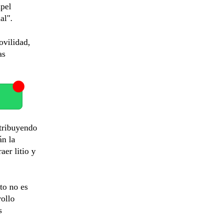
apel
al".
ovilidad,
as
ntribuyendo
án la
aer litio y
to no es
rollo
s