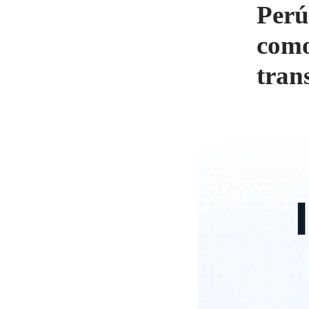
Perú 
como
tran