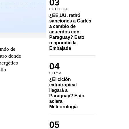
03
POLÍTICA
¿EE.UU. retiró 
sanciones a Cartes 
a cambio de 
acuerdos con 
Paraguay? Esto 
respondió la 
Embajada
gundo de
entro donde
nergético
04
llo
CLIMA
¿El ciclón 
extratropical 
llegará a 
Paraguay? Esto 
aclara 
Meteorología
05