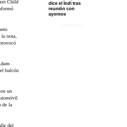
eet Child
dice el Indi tras 
informó
reunión con 
ayoreos
anto
 la nota,
 provocó
 Adam
el balcón
con un
automóvil
o de la
lle del