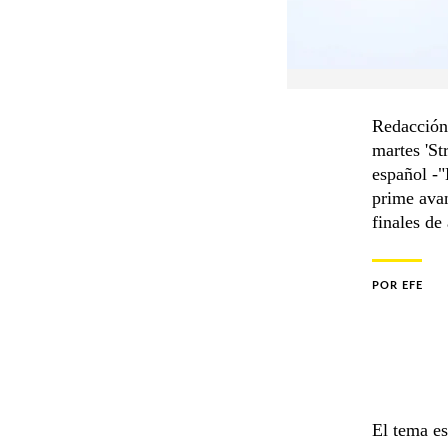
Redacción 
martes 'St
español -"
prime avan
finales de
POR
EFE
El tema e