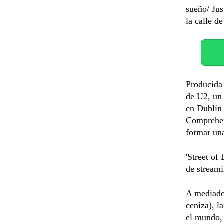
sueño/ Jus
la calle de
Producida 
de U2, un
en Dublín
Comprehen
formar un
'Street of
de streami
A mediados
ceniza), l
el mundo,