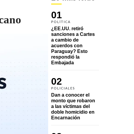
01
icano
POLÍTICA
¿EE.UU. retiró 
sanciones a Cartes 
a cambio de 
acuerdos con 
Paraguay? Esto 
respondió la 
Embajada
02
POLICIALES
Dan a conocer el 
monto que robaron 
a las víctimas del 
doble homicidio en 
Encarnación