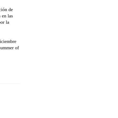
ción de
 en las
or la
diciembre
'Summer of