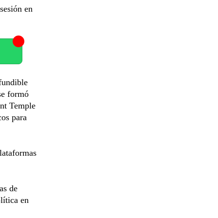
bsesión en
fundible
se formó
unt Temple
cos para
plataformas
as de
lítica en