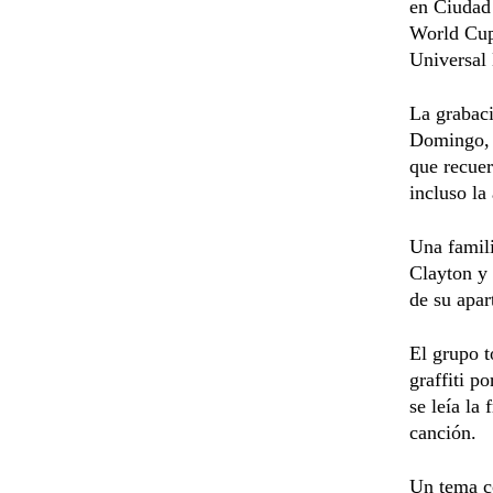
en Ciudad 
World Cup
Universal
La grabaci
Domingo, r
que recuer
incluso la
Una famili
Clayton y 
de su apa
El grupo t
graffiti p
se leía la 
canción.
Un tema co