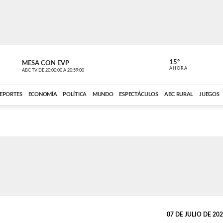
15º
MESA CON EVP
EL OBSERV
AHORA
ABC TV
DE
20:00:00
A
20:59:00
ABC CARDINAL 
EPORTES
ECONOMÍA
POLÍTICA
MUNDO
ESPECTÁCULOS
ABC RURAL
JUEGOS
07 DE JULIO DE 2026