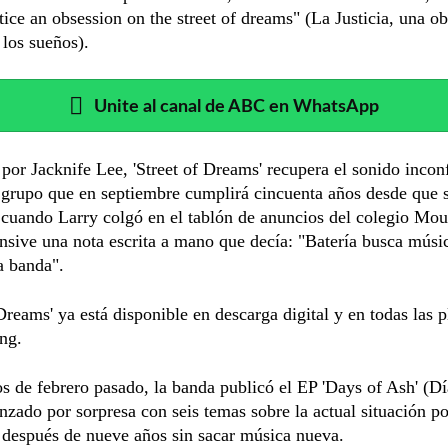
tice an obsession on the street of dreams" (La Justicia, una o
 los sueños).
Unite al canal de ABC en WhatsApp
por Jacknife Lee, 'Street of Dreams' recupera el sonido incon
 grupo que en septiembre cumplirá cincuenta años desde que 
 cuando Larry colgó en el tablón de anuncios del colegio Mo
sive una nota escrita a mano que decía: "Batería busca músi
a banda".
 Dreams' ya está disponible en descarga digital y en todas las 
ng.
 de febrero pasado, la banda publicó el EP 'Days of Ash' (Dí
anzado por sorpresa con seis temas sobre la actual situación po
 después de nueve años sin sacar música nueva.