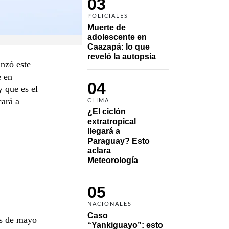
03
POLICIALES
Muerte de 
adolescente en 
Caazapá: lo que 
reveló la autopsia
anzó este
e en
04
y que es el
cará a
CLIMA
¿El ciclón 
extratropical 
llegará a 
Paraguay? Esto 
aclara 
Meteorología
05
NACIONALES
Caso 
es de mayo
“Yankiguayo”: esto 