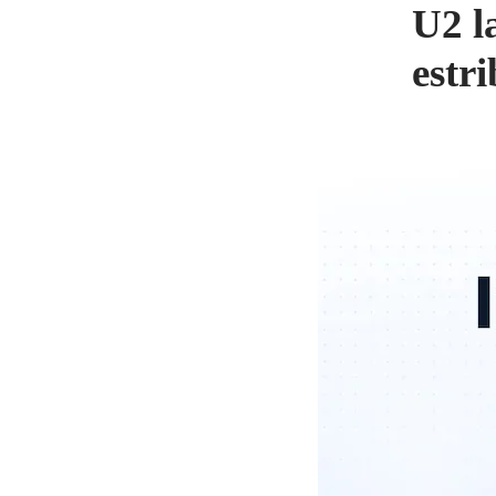
U2 l
estr