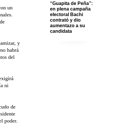
“Guapita de Peña”: 
con un
en plena campaña 
onales.
electoral Bachi 
contrató y dio 
 de
aumentazo a su 
candidata 
lamizar, y
rno habrá
tos del
exigirá
a ni
scudo de
esidente
el poder.