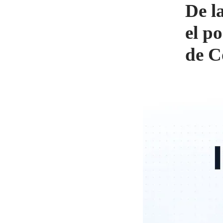
De l
el p
de C