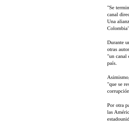
"Se termin
canal dire
Una alianz
Colombia",
Durante un
otras auto
"un canal 
país.
Asimismo, 
"que se re
corrupción
Por otra p
las Améric
estadounid