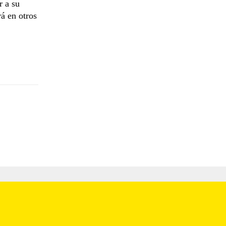
r a su
rá en otros