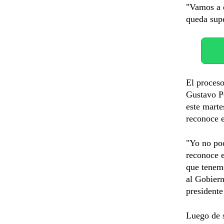
"Vamos a e
queda supe
El proceso
Gustavo Pe
este marte
reconoce e
"Yo no po
reconoce e
que tenemo
al Gobiern
presidente
Luego de s