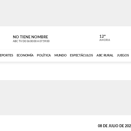
12º
NO TIENE NOMBRE
ABC RURAL
AHORA
ABC TV
DE
06:00:00
A
07:59:00
ABC CARDINAL 
EPORTES
ECONOMÍA
POLÍTICA
MUNDO
ESPECTÁCULOS
ABC RURAL
JUEGOS
08 DE JULIO DE 2026