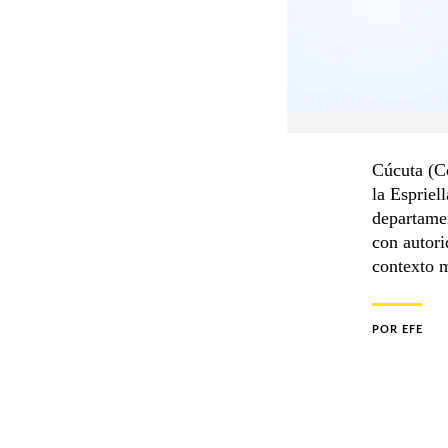
Cúcuta (Co
la Espriel
departamen
con autori
contexto m
POR
EFE