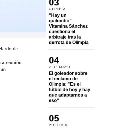
03
OLIMPIA
“Hay un 
quilombo”: 
Vitamina Sánchez 
cuestiona el 
arbitraje tras la 
derrota de Olimpia
elardo de
04
era reunión
2 DE MAYO
 un
El goleador sobre 
el reclamo de 
Olimpia: “Es el 
fútbol de hoy y hay 
que adaptarnos a 
eso”
05
POLÍTICA