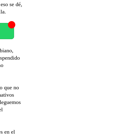
 eso se dé,
la.
mbiano,
uspendido
no
no que no
nativos
lleguemos
el
s en el