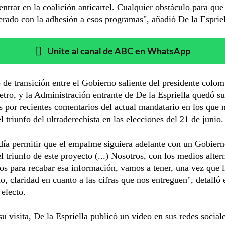
ntrar en la coalición anticartel. Cualquier obstáculo para que
rado con la adhesión a esos programas", añadió De la Espriel
Unite al canal de ABC en WhatsApp
 de transición entre el Gobierno saliente del presidente colo
tro, y la Administración entrante de De la Espriella quedó s
s por recientes comentarios del actual mandatario en los que 
l triunfo del ultraderechista en las elecciones del 21 de junio.
día permitir que el empalme siguiera adelante con un Gobier
l triunfo de este proyecto (...) Nosotros, con los medios alter
s para recabar esa información, vamos a tener, una vez que 
o, claridad en cuanto a las cifras que nos entreguen", detalló 
 electo.
u visita, De la Espriella publicó un video en sus redes sociale