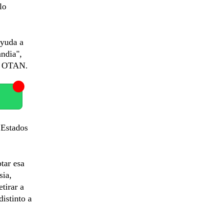
lo
ayuda a
ndia",
la OTAN.
 Estados
tar esa
sia,
tirar a
istinto a