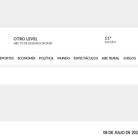
11º
OTRO LEVEL
VOCES DEL
AHORA
ABC TV
DE
03:00:00
A
04:59:00
ABC CARDINAL 
EPORTES
ECONOMÍA
POLÍTICA
MUNDO
ESPECTÁCULOS
ABC RURAL
JUEGOS
08 DE JULIO DE 2026