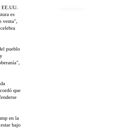
de EE.UU.
tura es
n venta",
 celebra
del pueblo
 y
oberanía",
ada
ecordó que
fenderse
ump en la
estar bajo