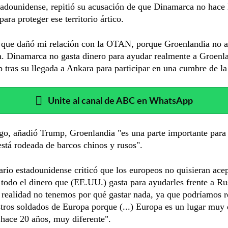
tadounidense, repitió su acusación de que Dinamarca no hace 
para proteger ese territorio ártico.
o que dañó mi relación con la OTAN, porque Groenlandia no 
. Dinamarca no gasta dinero para ayudar realmente a Groenla
 tras su llegada a Ankara para participar en una cumbre de 
Unite al canal de ABC en WhatsApp
go, añadió Trump, Groenlandia "es una parte importante para
stá rodeada de barcos chinos y rusos".
rio estadounidense criticó que los europeos no quisieran acep
 todo el dinero que (EE.UU.) gasta para ayudarles frente a Ru
realidad no tenemos por qué gastar nada, ya que podríamos re
tros soldados de Europa porque (...) Europa es un lugar muy d
 hace 20 años, muy diferente".