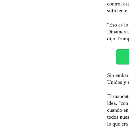
control es
suficiente 
"Eso es l
Dinamarca
dijo Trump
Sin embar
Unidos y e
El mandata
idea, "con
cuando en 
todos nues
lo que era