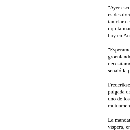
"Ayer escu
es desafor
tan clara 
dijo la ma
hoy en An
"Esperamos
groenlandé
necesitamo
señaló la 
Frederikse
pulgada de
uno de los
mutuament
La mandata
víspera, e