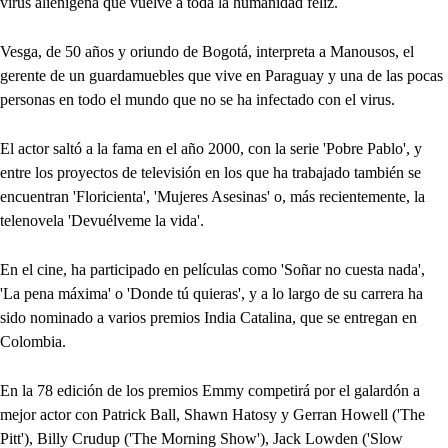
virus alienígena que vuelve a toda la humanidad feliz.
Vesga, de 50 años y oriundo de Bogotá, interpreta a Manousos, el
gerente de un guardamuebles que vive en Paraguay y una de las pocas
personas en todo el mundo que no se ha infectado con el virus.
El actor saltó a la fama en el año 2000, con la serie 'Pobre Pablo', y
entre los proyectos de televisión en los que ha trabajado también se
encuentran 'Floricienta', 'Mujeres Asesinas' o, más recientemente, la
telenovela 'Devuélveme la vida'.
En el cine, ha participado en películas como 'Soñar no cuesta nada',
'La pena máxima' o 'Donde tú quieras', y a lo largo de su carrera ha
sido nominado a varios premios India Catalina, que se entregan en
Colombia.
En la 78 edición de los premios Emmy competirá por el galardón a
mejor actor con Patrick Ball, Shawn Hatosy y Gerran Howell ('The
Pitt'), Billy Crudup ('The Morning Show'), Jack Lowden ('Slow