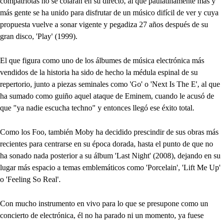
compatriotas no se colaran en su directo, al que paulatinamente más y
más gente se ha unido para disfrutar de un músico difícil de ver y cuya
propuesta vuelve a sonar vigente y pegadiza 27 años después de su
gran disco, 'Play' (1999).
El que figura como uno de los álbumes de música electrónica más
vendidos de la historia ha sido de hecho la médula espinal de su
repertorio, junto a piezas seminales como 'Go' o 'Next Is The E', al que
ha sumado como guiño aquel ataque de Eminem, cuando le acusó de
que "ya nadie escucha techno" y entonces llegó ese éxito total.
Como los Foo, también Moby ha decidido prescindir de sus obras más
recientes para centrarse en su época dorada, hasta el punto de que no
ha sonado nada posterior a su álbum 'Last Night' (2008), dejando en su
lugar más espacio a temas emblemáticos como 'Porcelain', 'Lift Me Up'
o 'Feeling So Real'.
Con mucho instrumento en vivo para lo que se presupone como un
concierto de electrónica, él no ha parado ni un momento, ya fuese