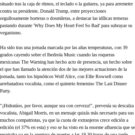
situado tras la caja de ritmos, el teclado o la guitarra, ya para arremeter
contra su presidente, Donald Trump, entre proyecciones
orgullosamente horteras o dosmileras, a destacar las idílicas terneras
pastando durante 'Why Does My Heart Feel So Bad' para subrayar su
veganismo.
Ha sido tras una jornada marcada por las altas temperaturas, con 39
grados cayendo sobre el Ibedrola Music cuando las roqueras
mexicanas The Warning han hecho acto de presencia, un hecho sobre
el que han llamado la atención dos de las mejores actuaciones de la
jornada, tanto los hipnóticos Wolf Alice, con Ellie Rowsell como
arrebatadora vocalista, como el quinteto femenino The Last Dinner
Party.
"¡Hidratáos, por favor, aunque sea con cerveza!", prevenía su descalza
vocalista, Abigail Morris, en un mensaje quizás más necesario para sus
muchos compatriotas, ya que la cuota de extranjeros crece edición a
edición (el 37% en esta) y eso se ha visto en la enorme afluencia que se
respiraba ya en la apertura de puertas a las 18,30 horas de una tarde