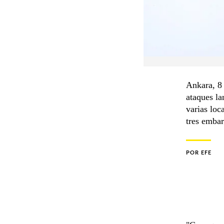
Ankara, 8 
ataques la
varias loc
tres embar
POR
EFE