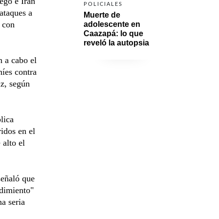
ego e Irán
POLICIALES
ataques a
Muerte de 
e con
adolescente en 
Caazapá: lo que 
reveló la autopsia
 a cabo el
níes contra
uz, según
lica
idos en el
 alto el
señaló que
ndimiento"
a seria