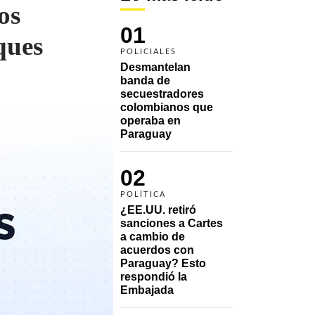
os
01
ques
POLICIALES
Desmantelan 
banda de 
secuestradores 
colombianos que 
operaba en 
Paraguay
02
POLÍTICA
¿EE.UU. retiró 
sanciones a Cartes 
a cambio de 
acuerdos con 
Paraguay? Esto 
respondió la 
Embajada