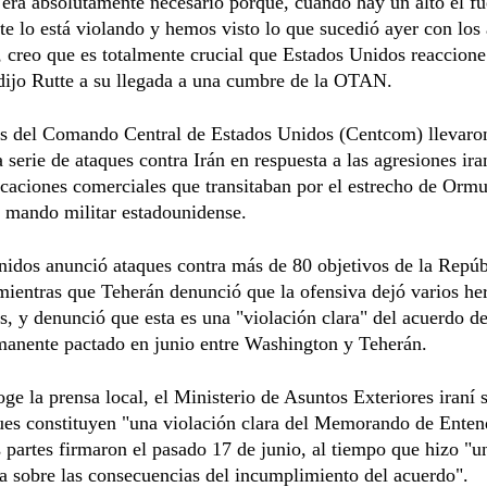
era absolutamente necesario porque, cuando hay un alto el fu
e lo está violando y hemos visto lo que sucedió ayer con los 
, creo que es totalmente crucial que Estados Unidos reaccion
dijo Rutte a su llegada a una cumbre de la OTAN.
as del Comando Central de Estados Unidos (Centcom) llevaron
 serie de ataques contra Irán en respuesta a las agresiones ira
caciones comerciales que transitaban por el estrecho de Orm
 mando militar estadounidense.
idos anunció ataques contra más de 80 objetivos de la Repúb
mientras que Teherán denunció que la ofensiva dejó varios her
ís, y denunció que esta es una "violación clara" del acuerdo de
manente pactado en junio entre Washington y Teherán.
ge la prensa local, el Ministerio de Asuntos Exteriores iraní 
ques constituyen "una violación clara del Memorando de Ente
partes firmaron el pasado 17 de junio, al tiempo que hizo "un
a sobre las consecuencias del incumplimiento del acuerdo".