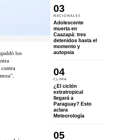
03
NACIONALES
Adolescente 
muerta en 
Caazapá: tres 
detenidos hasta el 
momento y 
autopsia
spaldó los
ntra
s contra
04
rmeza".
CLIMA
¿El ciclón 
extratropical 
llegará a 
Paraguay? Esto 
aclara 
Meteorología
05