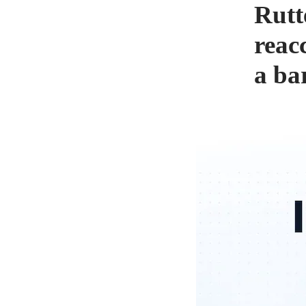
Rutt
reac
a ba