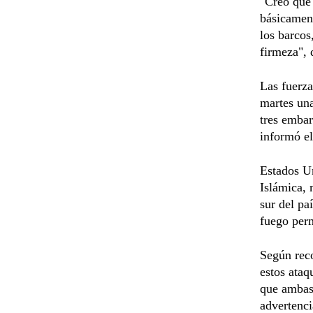
"Creo que 
básicament
los barcos
firmeza", 
Las fuerz
martes una
tres embar
informó el
Estados Un
Islámica, 
sur del pa
fuego per
Según reco
estos ata
que ambas 
advertenci