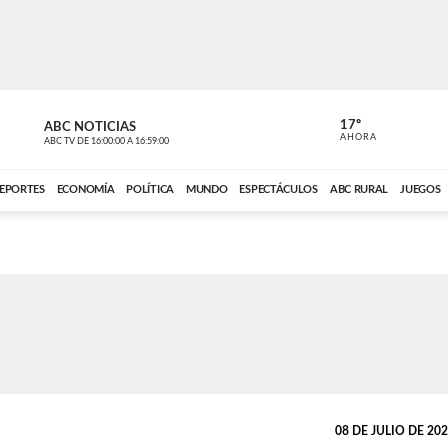
17º
ABC NOTICIAS
ANCHO PER
AHORA
ABC TV
DE
16:00:00
A
16:59:00
ABC CARDINAL 
EPORTES
ECONOMÍA
POLÍTICA
MUNDO
ESPECTÁCULOS
ABC RURAL
JUEGOS
08 DE JULIO DE 2026