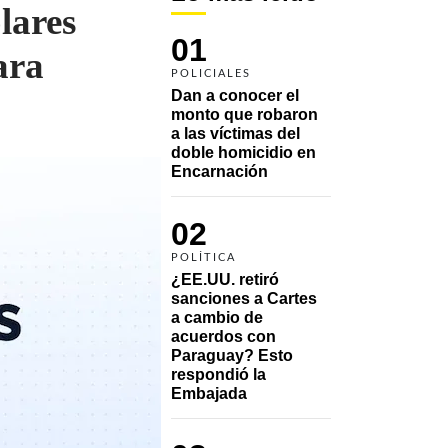
lares
01
ara
POLICIALES
Dan a conocer el 
monto que robaron 
a las víctimas del 
doble homicidio en 
Encarnación
02
POLÍTICA
¿EE.UU. retiró 
sanciones a Cartes 
a cambio de 
acuerdos con 
Paraguay? Esto 
respondió la 
Embajada