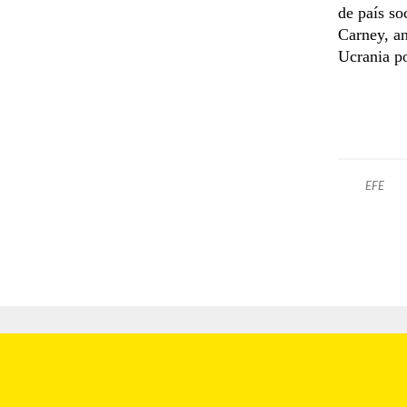
de país so
Carney, an
Ucrania po
EFE