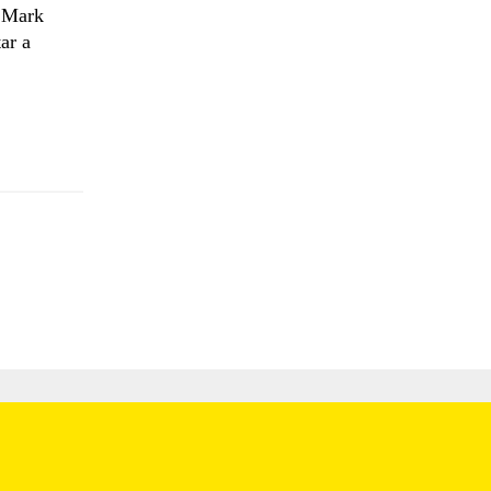
, Mark
ar a