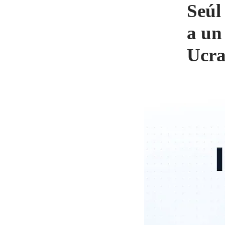
Seúl
a un
Ucra