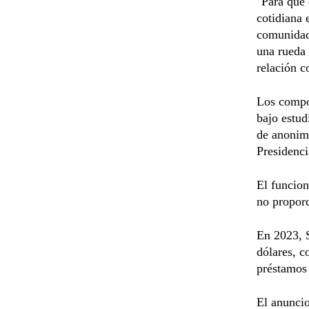
"Para que 
cotidiana 
comunidad 
una rueda 
relación c
Los compon
bajo estud
de anonima
Presidenci
El funcion
no proporc
En 2023, S
dólares, 
préstamos 
El anuncio