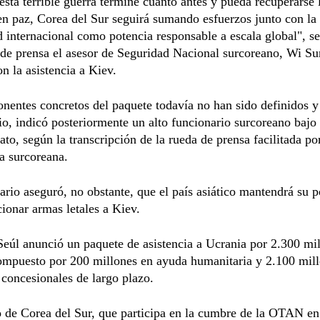
esta terrible guerra termine cuanto antes y pueda recuperarse 
en paz, Corea del Sur seguirá sumando esfuerzos junto con la
internacional como potencia responsable a escala global", s
de prensa el asesor de Seguridad Nacional surcoreano, Wi Su
on la asistencia a Kiev.
entes concretos del paquete todavía no han sido definidos y
io, indicó posteriormente un alto funcionario surcoreano bajo
to, según la transcripción de la rueda de prensa facilitada por
a surcoreana.
ario aseguró, no obstante, que el país asiático mantendrá su p
ionar armas letales a Kiev.
eúl anunció un paquete de asistencia a Ucrania por 2.300 mi
compuesto por 200 millones en ayuda humanitaria y 2.100 mil
concesionales de largo plazo.
 de Corea del Sur, que participa en la cumbre de la OTAN en