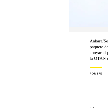
Ankara/Seú
paquete de
apoyar al 
la OTAN e
POR
EFE