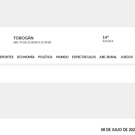
14º
TOBOGÁN
DE TODO 
AHORA
ABC TV
DE
21:00:00
A
21:59:00
ABC CARDINAL 
EPORTES
ECONOMÍA
POLÍTICA
MUNDO
ESPECTÁCULOS
ABC RURAL
JUEGOS
08 DE JULIO DE 2026