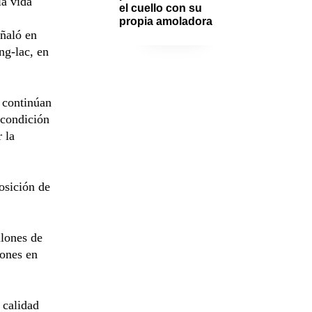
la vida
el cuello con su 
propia amoladora
eñaló en
ng-lac, en
 continúan
 condición
 la
osición de
llones de
lones en
 calidad