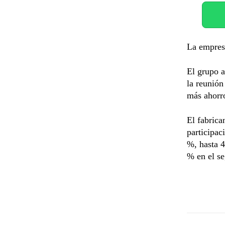
La empres
El grupo a
la reunión
más ahorro
El fabrica
participa
%, hasta 4
% en el se