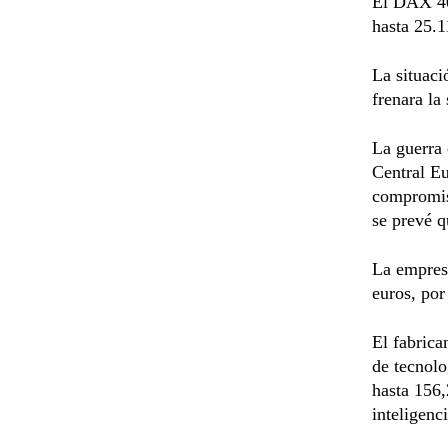
El DAX 40,
hasta 25.1
La situaci
frenara la
La guerra 
Central E
compromiso
se prevé q
La empresa
euros, por
El fabrica
de tecnol
hasta 156,
inteligenci