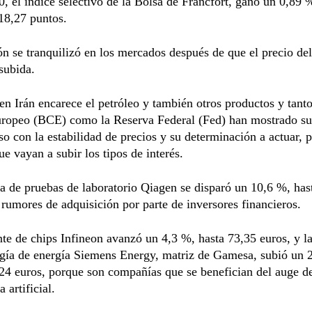
 el índice selectivo de la Bolsa de Fráncfort, ganó un 0,89 %
18,27 puntos.
ón se tranquilizó en los mercados después de que el precio del
 subida.
en Irán encarece el petróleo y también otros productos y tant
uropeo (BCE) como la Reserva Federal (Fed) han mostrado su
 con la estabilidad de precios y su determinación a actuar, p
ue vayan a subir los tipos de interés.
 de pruebas de laboratorio Qiagen se disparó un 10,6 %, has
 rumores de adquisición por parte de inversores financieros.
nte de chips Infineon avanzó un 4,3 %, hasta 73,35 euros, y l
ogía de energía Siemens Energy, matriz de Gamesa, subió un 
24 euros, porque son compañías que se benefician del auge de
a artificial.