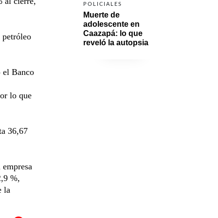
 al cierre,
POLICIALES
Muerte de 
adolescente en 
Caazapá: lo que 
 petróleo
reveló la autopsia
o el Banco
or lo que
ta 36,67
a empresa
2,9 %,
 la