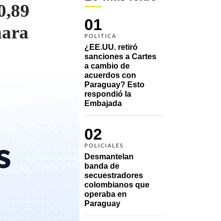
0,89
01
nara
POLÍTICA
¿EE.UU. retiró 
sanciones a Cartes 
a cambio de 
acuerdos con 
Paraguay? Esto 
respondió la 
Embajada
02
POLICIALES
Desmantelan 
banda de 
secuestradores 
colombianos que 
operaba en 
Paraguay