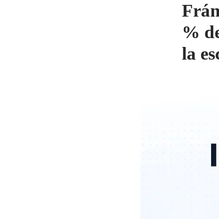
Frán
% de
la e