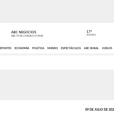
17º
ABC NEGOCIOS
ANCHO PER
AHORA
ABC TV
DE
17:00:00
A
17:59:00
ABC CARDINAL 
EPORTES
ECONOMÍA
POLÍTICA
MUNDO
ESPECTÁCULOS
ABC RURAL
JUEGOS
09 DE JULIO DE 2026