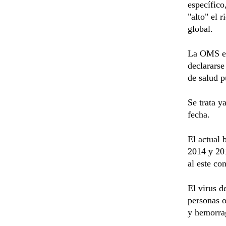
específic
"alto" el 
global.
La OMS est
declararse
de salud p
Se trata y
fecha.
El actual 
2014 y 201
al este co
El virus d
personas o
y hemorrag