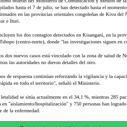
último boletín del Ministerio de Comunicación y Medios de l
pilados hasta el 7 de julio, se han detectado hasta el moment
irmados en las provincias orientales congoleñas de Kivu del 
ur e Ituri.
ncluyen los dos contagios detectados en Kisangani, en la prov
Tshopo (centro-norte), donde "las investigaciones siguen en c
s dos nuevos casos está vinculado con la zona de salud de N
ntras las autoridades no dieron detalles del otro.
os de respuesta continúan reforzando la vigilancia y la capac
rápida en todo el territorio", señaló el Ministerio.
 letalidad se sitúa actualmente en el 34,1 %, mientras 285 pac
 en "aislamiento/hospitalización" y 750 personas han logrado
e de la enfermedad.