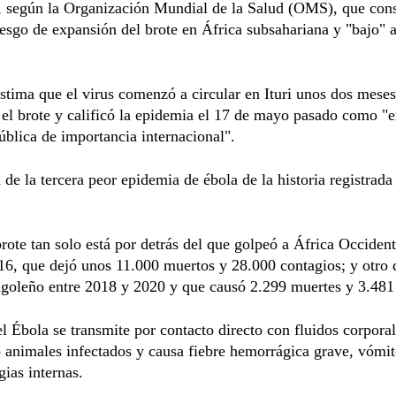
o, según la Organización Mundial de la Salud (OMS), que con
riesgo de expansión del brote en África subsahariana y "bajo" a
ima que el virus comenzó a circular en Ituri unos dos meses
 el brote y calificó la epidemia el 17 de mayo pasado como "
ública de importancia internacional".
a de la tercera peor epidemia de ébola de la historia registrada
brote tan solo está por detrás del que golpeó a África Occident
6, que dejó unos 11.000 muertos y 28.000 contagios; y otro 
ngoleño entre 2018 y 2020 y que causó 2.299 muertes y 3.481
el Ébola se transmite por contacto directo con fluidos corpora
 animales infectados y causa fiebre hemorrágica grave, vómit
ias internas.