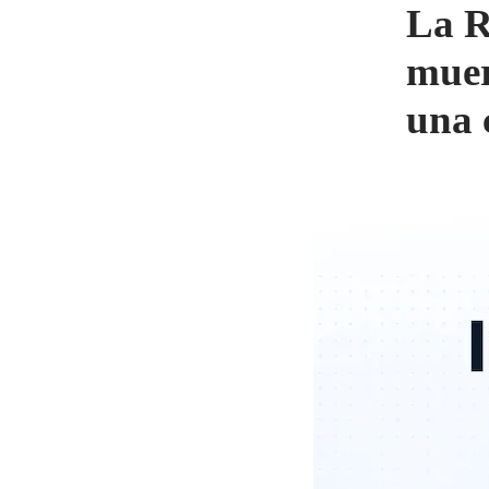
La R
muer
una 