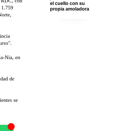
a RDC, con
el cuello con su 
o 1.759
propia amoladora
Norte,
incia
urso".
ia-Nia, en
idad de
ientes se