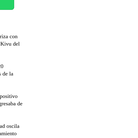
riza con
 Kivu del
20
 de la
positivo
gresaba de
ad oscila
tamiento