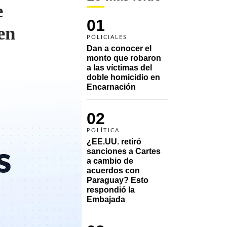
e
01
en
POLICIALES
Dan a conocer el 
monto que robaron 
a las víctimas del 
doble homicidio en 
Encarnación
02
POLÍTICA
¿EE.UU. retiró 
sanciones a Cartes 
a cambio de 
acuerdos con 
Paraguay? Esto 
respondió la 
Embajada