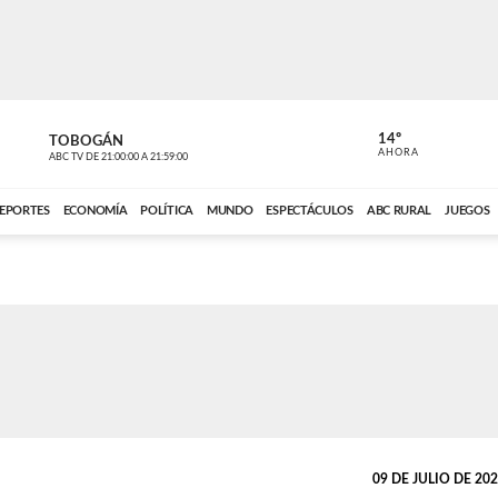
14º
TOBOGÁN
DE TODO 
AHORA
ABC TV
DE
21:00:00
A
21:59:00
ABC CARDINAL 
EPORTES
ECONOMÍA
POLÍTICA
MUNDO
ESPECTÁCULOS
ABC RURAL
JUEGOS
09 DE JULIO DE 2026