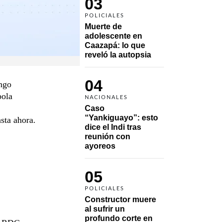
03
POLICIALES
Muerte de 
adolescente en 
Caazapá: lo que 
reveló la autopsia
04
ongo
bola
NACIONALES
Caso 
“Yankiguayo”: esto 
sta ahora.
dice el Indi tras 
reunión con 
ayoreos
05
POLICIALES
Constructor muere 
al sufrir un 
profundo corte en 