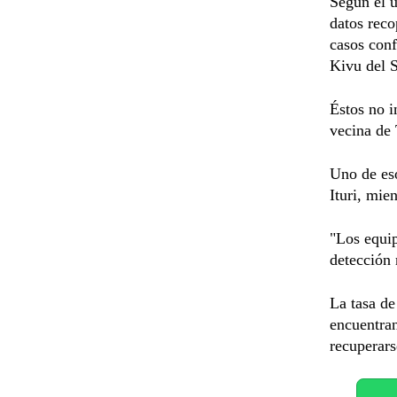
Según el 
datos reco
casos conf
Kivu del S
Éstos no i
vecina de 
Uno de eso
Ituri, mie
"Los equip
detección 
La tasa de
encuentran
recuperars