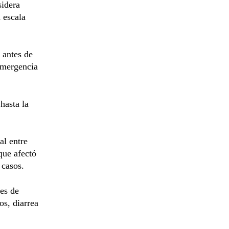
sidera
 escala
 antes de
emergencia
 hasta la
al entre
que afectó
 casos.
les de
os, diarrea