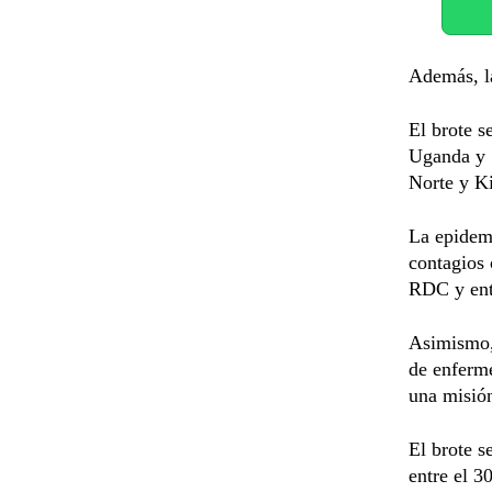
Además, la
El brote s
Uganda y S
Norte y Ki
La epidem
contagios 
RDC y entr
Asimismo, 
de enferme
una misió
El brote s
entre el 3