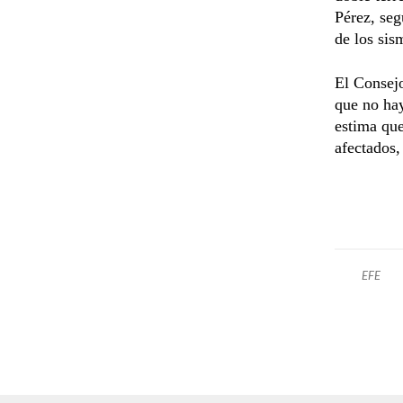
Pérez, seg
de los sis
El Consej
que no hay
estima qu
afectados,
EFE