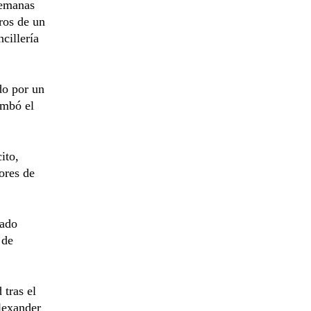
semanas
bros de un
cillería
do por un
umbó el
ito,
ores de
dado
 de
 tras el
Alexander