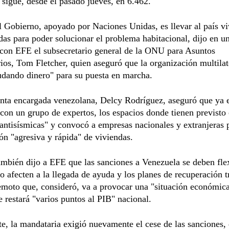
 sigue, desde el pasado jueves, en 6.462.
l Gobierno, apoyado por Naciones Unidas, es llevar al país v
das para poder solucionar el problema habitacional, dijo en u
 con EFE el subsecretario general de la ONU para Asuntos
os, Tom Fletcher, quien aseguró que la organización multilat
udando dinero" para su puesta en marcha.
enta encargada venezolana, Delcy Rodríguez, aseguró que ya 
con un grupo de expertos, los espacios donde tienen previsto 
antisísmicas" y convocó a empresas nacionales y extranjeras 
ón "agresiva y rápida" de viviendas.
ambién dijo a EFE que las sanciones a Venezuela se deben flex
o afecten a la llegada de ayuda y los planes de recuperación t
remoto que, consideró, va a provocar una "situación económi
ue restará "varios puntos al PIB" nacional.
te, la mandataria exigió nuevamente el cese de las sanciones, 