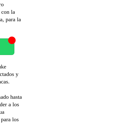
ro
 con la
a, para la
uke
ectados y
acas.
nado hasta
der a los
ua
 para los