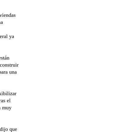
iviendas
na
eral ya
están
construir
para una
ibilizar
ras el
ca muy
dijo que