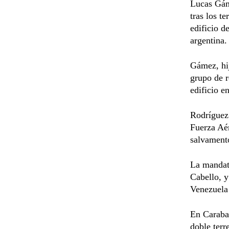
Lucas Gám
tras los t
edificio d
argentina.
Gámez, hij
grupo de r
edificio e
Rodríguez 
Fuerza Aér
salvament
La mandata
Cabello, y
Venezuela 
En Carabal
doble terr