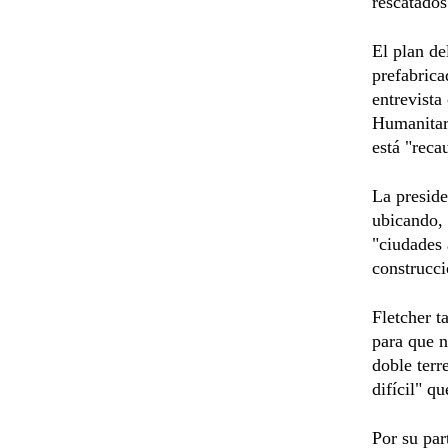
rescatados
El plan de
prefabrica
entrevista
Humanitari
está "reca
La presid
ubicando, 
"ciudades 
construcci
Fletcher t
para que n
doble ter
difícil" q
Por su par