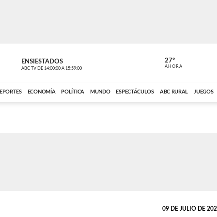
27º
ENSIESTADOS
PERIODÍST
AHORA
ABC TV
DE
14:00:00
A
15:59:00
ABC CARDINAL 
EPORTES
ECONOMÍA
POLÍTICA
MUNDO
ESPECTÁCULOS
ABC RURAL
JUEGOS
09 DE JULIO DE 2026