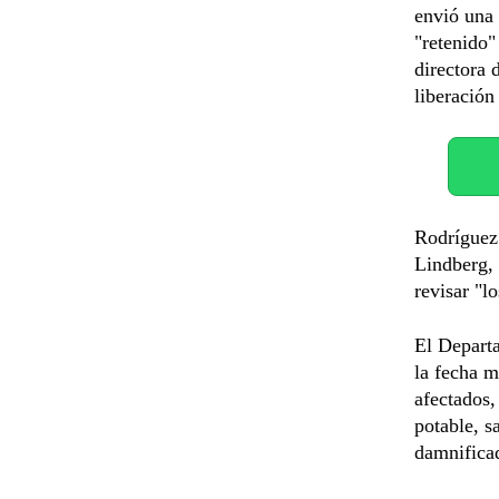
envió una 
"retenido"
directora 
liberación
Rodríguez 
Lindberg, 
revisar "l
El Departa
la fecha m
afectados,
potable, s
damnifica