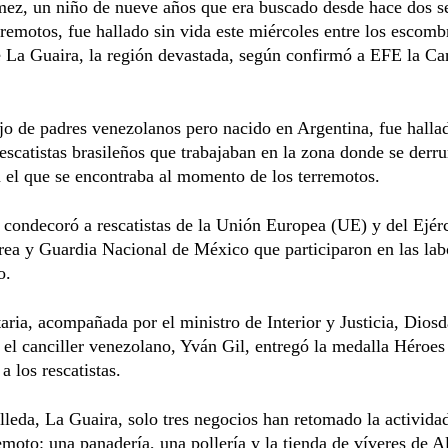
ez, un niño de nueve años que era buscado desde hace dos 
erremotos, fue hallado sin vida este miércoles entre los escom
e La Guaira, la región devastada, según confirmó a EFE la Can
o de padres venezolanos pero nacido en Argentina, fue halla
escatistas brasileños que trabajaban en la zona donde se derr
n el que se encontraba al momento de los terremotos.
condecoró a rescatistas de la Unión Europea (UE) y del Ejérc
ea y Guardia Nacional de México que participaron en las lab
o.
ria, acompañada por el ministro de Interior y Justicia, Dios
 el canciller venezolano, Yván Gil, entregó la medalla Héroes
a los rescatistas.
leda, La Guaira, solo tres negocios han retomado la actividad
emoto: una panadería, una pollería y la tienda de víveres de 