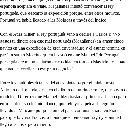
española aceptara el viaje, Magallanes intentó convencer al rey
portugués, que descartó la expedición porque, entre otros motivos,
Portugal ya había llegado a las Molucas a través del Índico.
Con el Atlas Miller, el rey portugués vino a decirle a Carlos I: “No
gastes tu dinero con este mal portugués (Magallanes) en armar cinco
navíos en una expedición de gran envergadura y el asunto termina en
paz”, resumió Moleiro, quien insistió en que Manuel I de Portugal
perseguía crear “un cinturón de castidad en torno a islas Molucas para
que nadie accediera a ese gran negocio”.
Entre los múltiples detalles del atlas pintados por el miniaturista
António de Holanda, destacó el dibujo de un rinoceronte, que sirvió de
modelo a Durero y que Manuel I hizo trasladar primero a Lisboa para
enfrentarlo a su elefante blanco, que rehuyó la pelea. Luego fue
llevado al Vaticano por petición del papa con una parada en Francia
para que lo viera Francisco I, aunque el barco naufragó y el animal
llegó a la costa pero muerto.