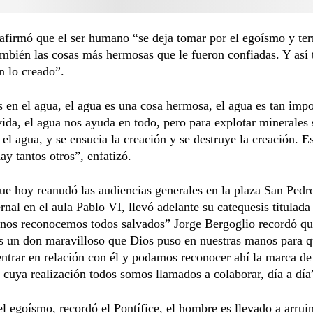
afirmó que el ser humano “se deja tomar por el egoísmo y te
ambién las cosas más hermosas que le fueron confiadas. Y así
n lo creado”.
en el agua, el agua es una cosa hermosa, el agua es tan impo
vida, el agua nos ayuda en todo, pero para explotar minerales 
el agua, y se ensucia la creación y se destruye la creación. E
ay tantos otros”, enfatizó.
ue hoy reanudó las audiencias generales en la plaza San Pedro,
rnal en el aula Pablo VI, llevó adelante su catequesis titulada
 nos reconocemos todos salvados” Jorge Bergoglio recordó qu
es un don maravilloso que Dios puso en nuestras manos para 
trar en relación con él y podamos reconocer ahí la marca de
 cuya realización todos somos llamados a colaborar, día a día
l egoísmo, recordó el Pontífice, el hombre es llevado a arrui