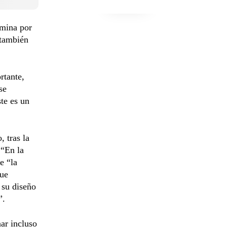
rmina por
 también
rtante,
se
ste es un
 tras la
 “En la
e “la
que
 su diseño
”.
nar incluso