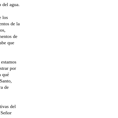
o del agua.
e los
entos de la
os,
mentos de
sabe que
s estamos
strar por
a qué
 Santo,
ra de
tivas del
l Señor