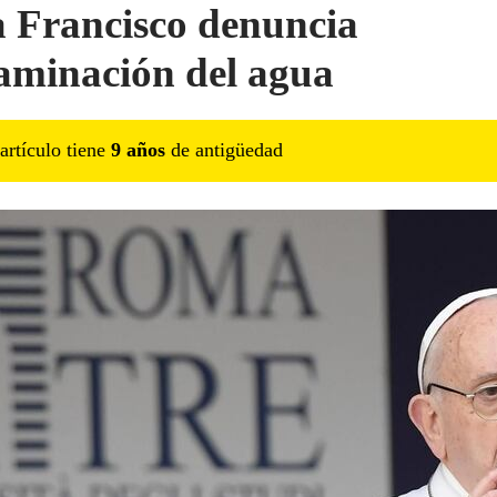
 Francisco denuncia
aminación del agua
artículo tiene
9
año
s
de antigüedad