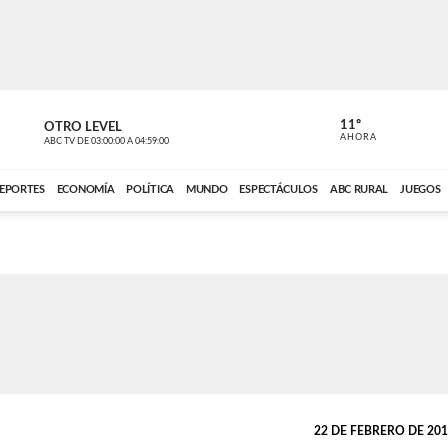
11º
OTRO LEVEL
VOCES DEL
AHORA
ABC TV
DE
03:00:00
A
04:59:00
ABC CARDINAL 
EPORTES
ECONOMÍA
POLÍTICA
MUNDO
ESPECTÁCULOS
ABC RURAL
JUEGOS
22 DE FEBRERO DE 2017