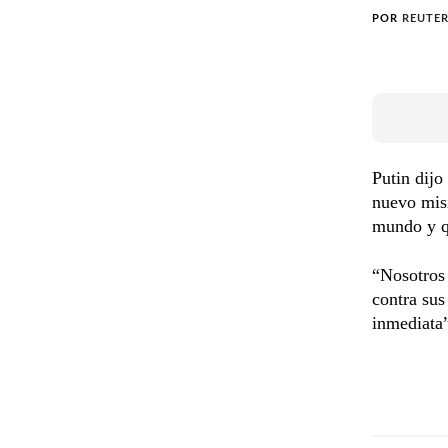
POR
REUTE
Putin dijo
nuevo misi
mundo y qu
“Nosotros 
contra sus
inmediata”