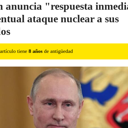
n anuncia "respuesta inmedi
entual ataque nuclear a sus
dos
artículo tiene
8
año
s
de antigüedad