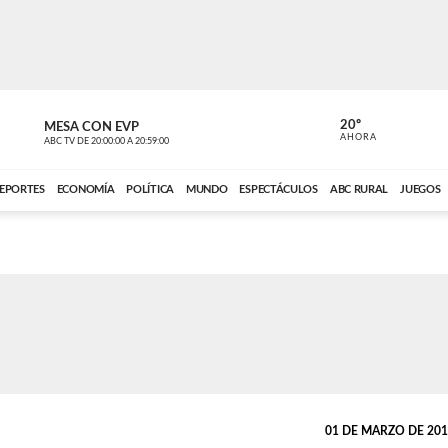
20º
MESA CON EVP
DE TODO 
AHORA
ABC TV
DE
20:00:00
A
20:59:00
ABC CARDINAL 
EPORTES
ECONOMÍA
POLÍTICA
MUNDO
ESPECTÁCULOS
ABC RURAL
JUEGOS
01 DE MARZO DE 2018