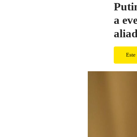
Puti
a ev
alia
Este 