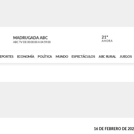
21º
MADRUGADA ABC
MADRUGAD
AHORA
ABC TV
DE
00:00:00
A
04:59:00
ABC CARDINAL 
EPORTES
ECONOMÍA
POLÍTICA
MUNDO
ESPECTÁCULOS
ABC RURAL
JUEGOS
16 DE FEBRERO DE 2021