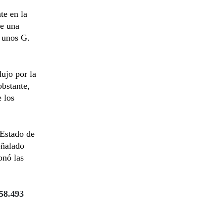
te en la
de una
a unos G.
ujo por la
obstante,
 los
 Estado de
eñalado
onó las
 58.493