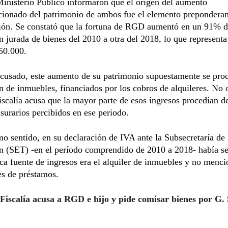
inisterio Público informaron que el origen del aumento
cionado del patrimonio de ambos fue el elemento preponderan
ción. Se constató que la fortuna de RGD aumentó en un 91% 
n jurada de bienes del 2010 a otra del 2018, lo que represent
50.000.
cusado, este aumento de su patrimonio supuestamente se prod
n de inmuebles, financiados por los cobros de alquileres. No 
iscalía acusa que la mayor parte de esos ingresos procedían de
usurarios percibidos en ese periodo.
o sentido, en su declaración de IVA ante la Subsecretaría de
ón (SET) -en el período comprendido de 2010 a 2018- había s
ca fuente de ingresos era el alquiler de inmuebles y no menci
es de préstamos.
Fiscalía acusa a RGD e hijo y pide comisar bienes por G.