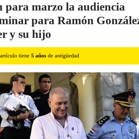
n para marzo la audiencia
iminar para Ramón Gonzále
r y su hijo
artículo tiene
5
año
s
de antigüedad