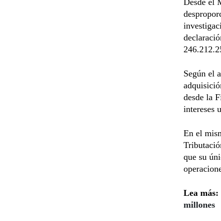
Desde el M
despropor
investiga
declaració
246.212.2
Según el a
adquisició
desde la F
intereses 
En el mism
Tributaci
que su úni
operacion
Lea más:
millones