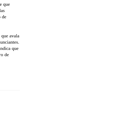
de que
las
o de
, que avala
nunciantes.
indica que
ro de