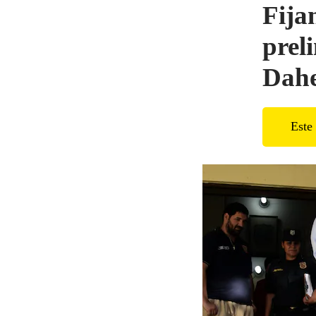
Fija
prel
Dahe
Este 