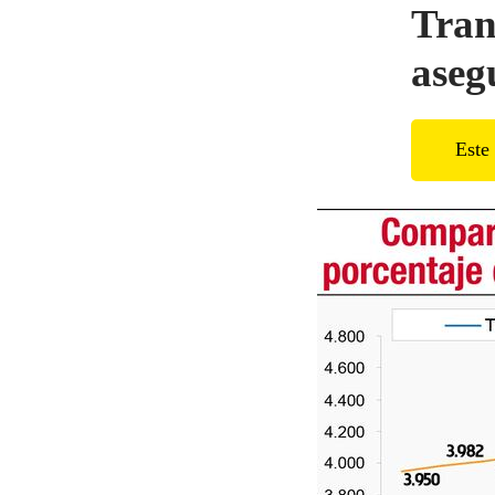
Tran
aseg
Este 