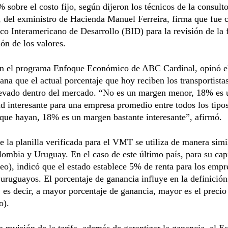
% sobre el costo fijo, según dijeron los técnicos de la consul
del exministro de Hacienda Manuel Ferreira, firma que fue c
co Interamericano de Desarrollo (BID) para la revisión de la
ión de los valores.
 en el programa Enfoque Económico de ABC Cardinal, opinó e
ana que el actual porcentaje que hoy reciben los transportista
evado dentro del mercado. “No es un margen menor, 18% es 
ad interesante para una empresa promedio entre todos los tipo
 que hayan, 18% es un margen bastante interesante”, afirmó.
 la planilla verificada para el VMT se utiliza de manera simi
lombia y Uruguay. En el caso de este último país, para su cap
o), indicó que el estado establece 5% de renta para los empr
 uruguayos. El porcentaje de ganancia influye en la definición
, es decir, a mayor porcentaje de ganancia, mayor es el precio
o).
a revisión de la tarifa, además de garantizar la ganancia, el E