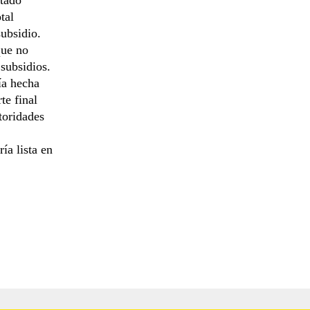
tal
subsidio.
que no
 subsidios.
ía hecha
te final
toridades
ía lista en