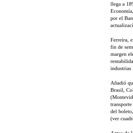
llega a 18
Economía, 
por el Ban
actualizac
Ferreira,
fin de sem
margen el
rentabilid
industrias
Añadió que
Brasil, Co
(Montevide
transporte
del boleto
(ver cuadr
Antes de l