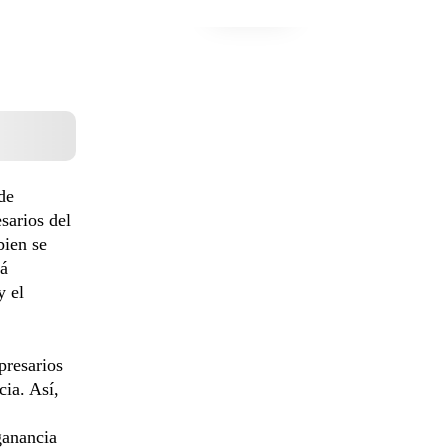
de
sarios del
bien se
tá
y el
presarios
ia. Así,
ganancia