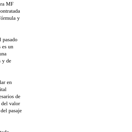
tora MF
ontratada
 fórmula y
l pasado
s es un
una
s y de
lar en
ital
esarios de
 del valor
 del pasaje
stado