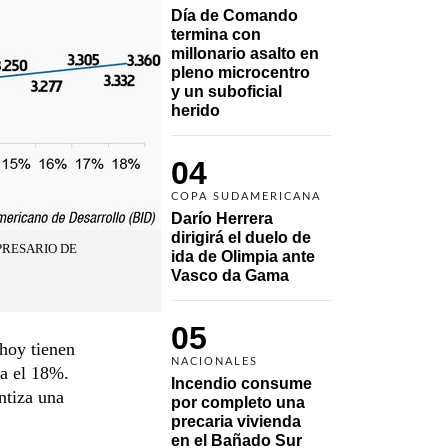
Día de Comando 
termina con 
millonario asalto en 
pleno microcentro 
y un suboficial 
herido
04
COPA SUDAMERICANA
Darío Herrera 
dirigirá el duelo de 
PRESARIO DE
ida de Olimpia ante 
Vasco da Gama 
05
 hoy tienen
NACIONALES
da el 18%.
Incendio consume 
antiza una
por completo una 
precaria vivienda 
en el Bañado Sur