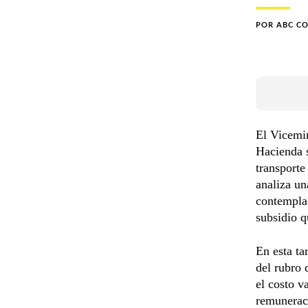
POR
ABC C
El Vicemin
Hacienda s
transporte
analiza un
contemplad
subsidio q
En esta ta
del rubro 
el costo v
remuneraci