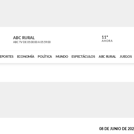
11º
ABC RURAL
CONTACTO
AHORA
ABC TV
DE
05:00:00
A
05:59:00
ABC CARDINAL 
EPORTES
ECONOMÍA
POLÍTICA
MUNDO
ESPECTÁCULOS
ABC RURAL
JUEGOS
08 DE JUNIO DE 2021