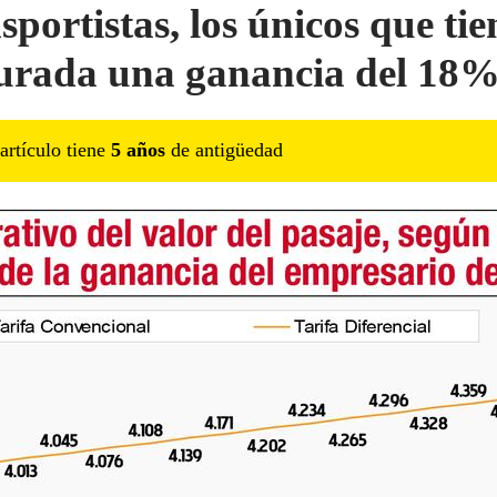
sportistas, los únicos que ti
urada una ganancia del 18
artículo tiene
5
año
s
de antigüedad