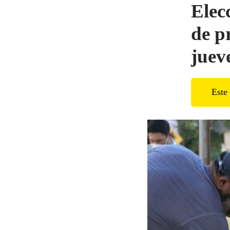
Elec
de p
juev
Este 