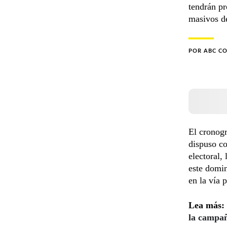
tendrán pr
masivos d
POR
ABC C
El cronogr
dispuso co
electoral,
este domin
en la vía
Lea más:
la campañ