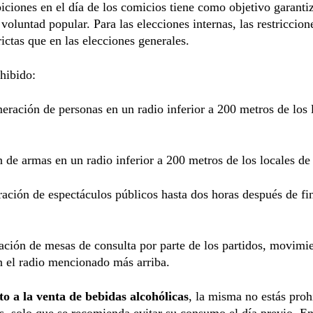
iciones en el día de los comicios tiene como objetivo garantiz
 voluntad popular. Para las elecciones internas, las restriccion
ictas que en las elecciones generales.
hibido:
eración de personas en un radio inferior a 200 metros de los 
n de armas en un radio inferior a 200 metros de los locales de
ración de espectáculos públicos hasta dos horas después de fin
lación de mesas de consulta por parte de los partidos, movimi
n el radio mencionado más arriba.
o a la venta de bebidas alcohólicas
, la misma no estás proh
as, solo que se recomienda evitar su consumo el día previo. En