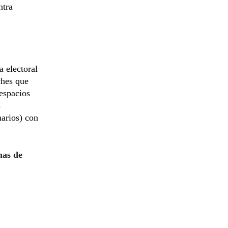
ntra
 electoral
ches que
espacios
s
narios) con
nas de