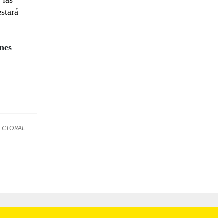
estará
nes
ECTORAL