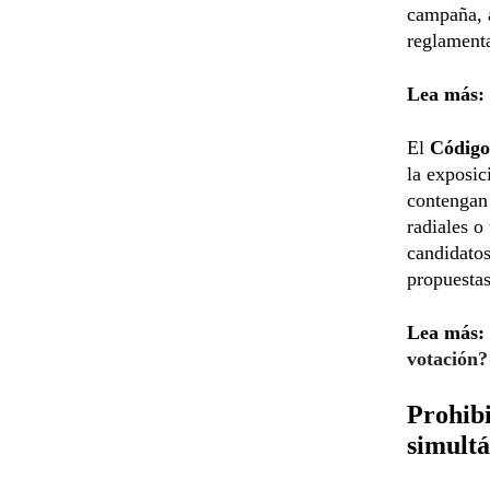
campaña, a
reglament
Lea más:
El
Código
la exposic
contengan 
radiales o
candidatos
propuestas
Lea más:
votación?
Prohibi
simult