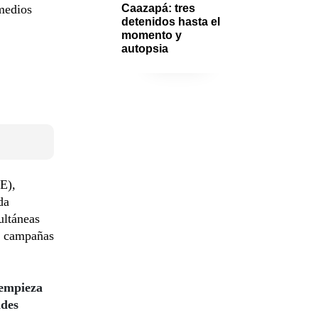
 medios
Caazapá: tres 
detenidos hasta el 
momento y 
autopsia
JE),
da
ultáneas
us campañas
 empieza
ades