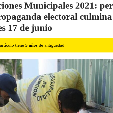
ciones Municipales 2021: pe
ropaganda electoral culmina 
es 17 de junio
artículo tiene
5
año
s
de antigüedad