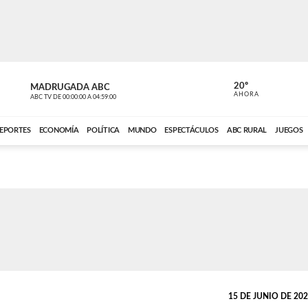
20º
MADRUGADA ABC
MADRUGAD
AHORA
ABC TV
DE
00:00:00
A
04:59:00
ABC CARDINAL 
EPORTES
ECONOMÍA
POLÍTICA
MUNDO
ESPECTÁCULOS
ABC RURAL
JUEGOS
15 DE JUNIO DE 2021