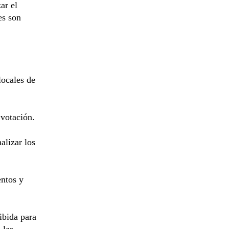
ar el
es son
locales de
 votación.
alizar los
entos y
ibida para
 las