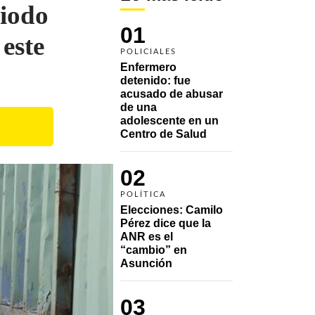
riodo
01
este
POLICIALES
Enfermero 
detenido: fue 
acusado de abusar 
de una 
adolescente en un 
Centro de Salud
02
POLÍTICA
Elecciones: Camilo 
Pérez dice que la 
ANR es el 
“cambio” en 
Asunción 
03