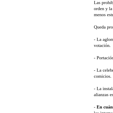
Las prohib
orden y la
menos estr
Queda pro
- La aglom
votación.
- Portació
- La celeb
comicios.
- La insta
alianzas e
-
En cuánt
las intern