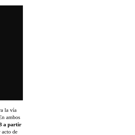
a la vía
 En ambos
8 a partir
 acto de