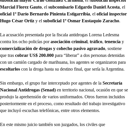
suboficial mayor Cirilo González Carmona
, el s
uboficial inspector
Marcial Florez Gauto
, el
subcomisario Edgardo Daniel Acosta
, el
oficial 1º Darío Bernardo Pinienta Estigarribia
, el
oficial inspector
Hugo César Ortiz
y el
suboficial 1º Osmar Eustaquio Zaracho
.
La acusación presentada por la fiscala antidrogas Lorena Ledesma
contra los ocho policías por
asociación criminal
,
tráfico
,
tenencia
y
comercialización de drogas y cohecho pasivo agravado
, sostiene
que tras
cobrar US$ 200.000
para “liberar” a dos personas detenidas
con un camión cargado de marihuana, los agentes se organizaron para
escoltarlos
con la droga hasta su destino final, que sería la Argentina.
Sin embargo, el grupo fue interceptado por agentes de la
Secretaría
Nacional Antidrogas (Senad)
en territorio nacional, ocasión en que se
produjo la aprehensión de varios uniformados. Otros fueron incluidos
posteriormente en el proceso, como resultado del trabajo investigativo
que incluyó escuchas telefónicas, entre otros elementos.
En este mismo juicio también son juzgados, los civiles que