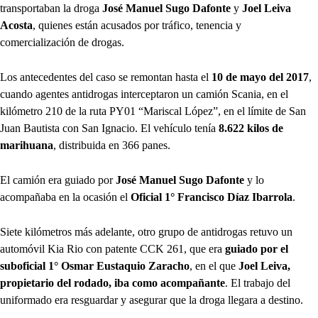
transportaban la droga
José Manuel Sugo Dafonte
y
Joel Leiva
Acosta
, quienes están acusados por tráfico, tenencia y
comercialización de drogas.
Los antecedentes del caso se remontan hasta el
10 de mayo del 2017
,
cuando agentes antidrogas interceptaron un camión Scania, en el
kilómetro 210 de la ruta PY01 “Mariscal López”, en el límite de San
Juan Bautista con San Ignacio. El vehículo tenía
8.622 kilos de
marihuana
, distribuida en 366 panes.
El camión era guiado por
José Manuel Sugo Dafonte
y lo
acompañaba en la ocasión el
Oficial 1° Francisco Díaz Ibarrola
.
Siete kilómetros más adelante, otro grupo de antidrogas retuvo un
automóvil Kia Rio con patente CCK 261, que era
guiado por el
suboficial 1° Osmar Eustaquio Zaracho
, en el que
Joel Leiva,
propietario del rodado, iba como acompañante
. El trabajo del
uniformado era resguardar y asegurar que la droga llegara a destino.